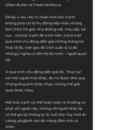
Gillian Butler và Freda McManus.
Để lấy ví dụ: việc tri nhận một bức tranh 
không phải chỉ là thụ động tiếp nhận những 
kích thích thị giác như đường nét, màu sắc, bố 
cục… mà bức tranh đó trình hiện, mà là một 
quá trình chủ động diễn giải những thông tin 
thực tế đó, trên góc độ trích xuất ra từ đó 
những ý nghĩa có liên hệ tới mình - người quan 
sát.
Vì quá trình chủ động diễn giải đó, “thực tại” 
với mỗi người một khác, do nó được nhìn qua 
những lăng kính khác nhau, những thế giới 
quan khác nhau.
Một bức tranh có thể hoàn toàn vô thưởng vô 
phạt với người này, nhưng với người khác lại 
có thể gợi lại những ký ức tuổi thơ, hay một ấn 
tượng yêu/ghét nào đó mang đậm tính cá 
nhân.