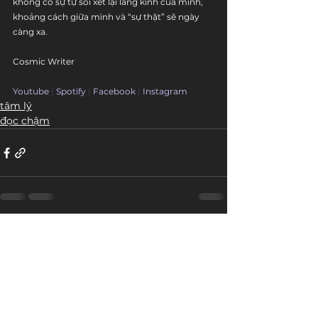
không có sự tự soi xét lại lăng kính của mình, 
khoảng cách giữa mình và “sự thật” sẽ ngày 
càng xa.
Cosmic Writer
Youtube
 | 
Spotify
 | 
Facebook
 | 
Instagram
tâm lý
đọc chậm
Bài đăng liên quan