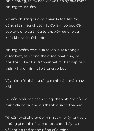
Nhìn chung, tôi tự hào vì đức tính ấy của mình. 
Nhưng tôi đã lầm.
Khiêm nhường đương nhiên là tốt. Nhưng 
cũng rất nhiều khi, tôi lấy đó làm vỏ bọc để 
bao che cho sự thiếu tự tin, viện cớ cho sự 
khắt khe với chính mình. 
Những phẩm chất của tôi có lẽ sẽ không ai 
được biết, sẽ không thể được phát huy, nếu 
như tôi cứ liên tục tự phán xét, tự hạ thấp bản 
thân và thu mình vào trong vỏ bọc.
Vậy nên, tôi nhận ra rằng mình cần phải thay 
đổi. 
Tôi cần phải học cách công nhận những nỗ lực 
mình đã bỏ ra, cho dù thành quả có thế nào.
Tôi cần phải cho phép mình cảm thấy tự hào vì 
những gì mình đã làm được, cảm thấy tự tin 
với những thế mạnh riêng của mình. 