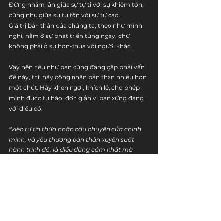
Đừng nhầm lẫn giữa sự tự ti với sự khiêm tốn, 
cũng như giữa sự tự tôn với sự tự cao.
Giá trị bản thân của chúng ta, theo như mình 
nghĩ, nằm ở sự phát triển từng ngày, chứ 
không phải ở sự hơn-thua với người khác.
Vậy nên nếu như bạn cũng đang gặp phải vấn 
đề này, thì: hãy công nhận bản thân nhiều hơn 
một chút. Hãy khen ngợi, khích lệ, cho phép 
mình được tự hào, đơn giản vì bạn xứng đáng 
với điều đó.
"Việc tự tin thừa nhận câu chuyện của chính 
mình, và yêu thương bản thân xuyên suốt 
hành trình đó, là điều dũng cảm nhất mà 
chúng ta sẽ từng làm", Brené Brown.
cảm hứng
cuộc sống