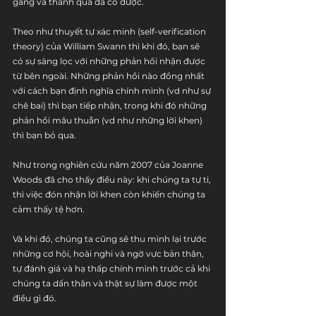
gắng và thành quả đã có được.
Theo như thuyết tự xác minh (self-verification 
theory) của William Swann thì khi đó, bạn sẽ 
có sự sàng lọc với những phản hồi nhận được 
từ bên ngoài. Những phản hồi nào đồng nhất 
với cách bạn định nghĩa chính mình (vd như sự 
chê bai) thì bạn tiếp nhận, trong khi đó những 
phản hồi mâu thuẫn (vd như những lời khen) 
thì bạn bỏ qua.
Như trong nghiên cứu năm 2007 của Joanne 
Woods đã cho thấy điều này: khi chúng ta tự ti, 
thì việc đón nhận lời khen còn khiến chúng ta 
cảm thấy tệ hơn.
Và khi đó, chúng ta cũng sẽ thu mình lại trước 
những cơ hội, hoài nghi và ngờ vực bản thân, 
tự đánh giá và hạ thấp chính mình trước cả khi 
chúng ta dấn thân và thật sự làm được một 
điều gì đó.