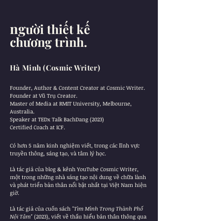
ng
ười thiết kế
chương trình.
Hà Minh (Cosmic Writer)
Founder, Author & Content Creator at Cosmic Writer.
Founder at Vũ Trụ Creator.
Master of Media at RMIT University, Melbourne,
Australia.
Speaker at TEDx Talk BachDang (2023)
Certified Coach at ICF.
Có hơn 5 năm kinh nghiệm viết, trong các lĩnh vực
truyền thông, sáng tạo, và tâm lý học.
Là tác giả của blog & kênh YouTube Cosmic Writer,
một trong những nhà sáng tạo nội dung về chữa lành
và phát triển bản thân nổi bật nhất tại Việt Nam hiện
giờ.
Là tác giả của cuốn sách
"Tìm Mình Trong Thành Phố
Nội Tâm"
(2023), viết về thấu hiểu bản thân thông qua