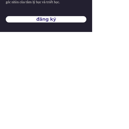
góc nhìn của tâm lý học và triết học.
đăng ký
"your vision will become clear
only when you can look into your
own heart. Who looks outside,
dreams; who looks inside,
awakes."
"tầm nhìn của bạn sẽ chỉ trở nên sáng rõ hơn khi bạn
biết cách để tự nhìn thấu trái tim mình. Người nhìn ra
ngoài, sẽ chỉ sống mơ màng; người nhìn vào trong, mới
thật sự thức tỉnh", Carl Jung.