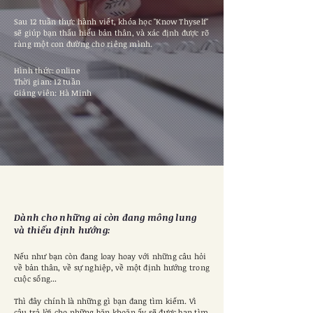
Sau 12 tuần thực hành viết, khóa học "Know Thyself"
sẽ giúp bạn thấu hiểu bản thân, và xác định được rõ
ràng một con đường cho riêng mình.
Hình thức: online
Thời gian: 12 tuần
Giảng viên: Hà Minh
Dành cho những ai còn đang mông lung
và thiếu định hướng:
Nếu như bạn còn đang loay hoay với những câu hỏi
về bản thân, về sự nghiệp, về một định hướng trong
cuộc sống...
Thì đây chính là những gì bạn đang tìm kiếm. Vì
câu trả lời cho những băn khoăn ấy sẽ được bạn tìm