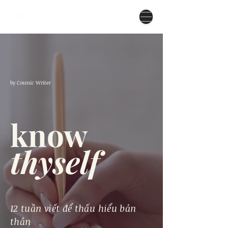
by Cosmic Writer
know
thyself
12 tuần viết để thấu hiểu bản
thân