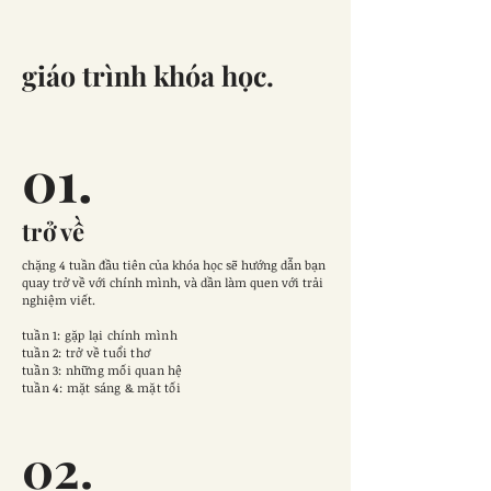
giáo trình khóa học.
01.
trở về
chặng 4 tuần đầu tiên của khóa học sẽ hướng dẫn bạn
quay trở về với chính mình, và dần làm quen với trải
nghiệm viết.
tuần 1: gặp lại chính mình
tuần 2: trở về tuổi thơ
tuần 3: những mối quan hệ
tuần 4: mặt sáng & mặt tối
02.