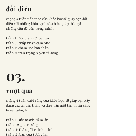
đối diện
chặng 4 tuần tiếp theo của khóa học sẽ giúp bạn đối
diện với những khía cạnh sâu hơn, giúp tháo gỡ
những vấn đề bên trong mình.
tuần 5: đối diện với bất an
tuần 6: chấp nhận cảm xúc
tuần 7: chăm sóc bản thân
tuần 8: trân trọng & yêu thương
03.
vượt qua
chặng 4 tuần cuối cùng của khóa học, sẽ giúp bạn xây
dựng giá trị bản thân, và thiết lập một tầm nhìn sáng
tỏ về tương lai.
tuần 9: sức mạnh tiềm ẩn
tuần 10: giá trị sống
tuần 11: thân gửi chính mình
tuần 12: bạn của tương lai