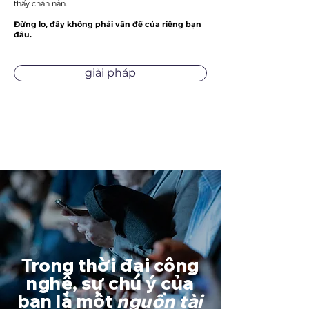
thấy chán nản.
Đừng lo, đây không phải vấn đề của riêng bạn
đâu.
giải pháp
Trong thời đại công
nghệ, sự chú ý của
bạn là một
nguồn tài