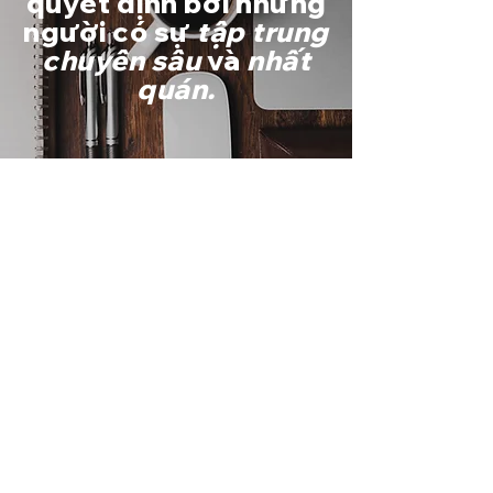
quyết định bởi những
người có sự
tập trung
chuyên sâu
và
nhất
quán.
hình thức.
01. đăng ký
Sau khi được cấp quyền truy cập khóa học, bạn có
thể xem video bài giảng theo tốc độ tự học của
riêng bạn.