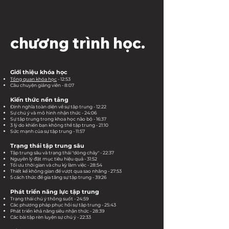
chương trình học.
Giới thiệu khóa học
Tổng quan khóa học
- 12:53
Câu chuyện giảng viên - 8:07
Kiến thức nền tảng
Định nghĩa toàn diện về sự tập trung - 12:22
Sự chú ý và mô hình nhận thức - 24:06
Sự tập trung trong khoa học não bộ - 16:37
3 lý do khiến bạn không thể tập trung - 21:10
Sức mạnh của sự tập trung - 11:57
Trạng thái tập trung sâu
Tập trung sâu và trạng thái "dòng chảy" - 22:37
Nguyên lý đặt mục tiêu hiệu quả - 31:52
Tối ưu thời gian và chu kỳ làm việc - 28:54
Thiết kế không gian để vượt qua sao nhãng - 27:53
5 cách thức để gia tăng sự tập trung - 39:26
Phát triển năng lực tập trung
Trạng thái chú ý thông suốt - 24:59
Các phương pháp phục hồi sự tập trung - 25:43
Phát triển khả năng siêu nhận thức - 28:39
Các bài tập rèn luyện sự chú ý - 22:33