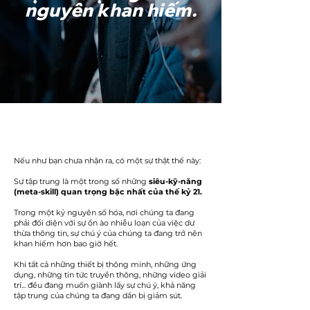
nguyên khan hiếm.
Nếu như bạn chưa nhận ra, có một sự thật thế này:
Sự tập trung là một trong số những
siêu-kỹ-năng
(meta-skill) quan trọng bậc nhất của thế kỷ 21.
Trong một kỷ nguyên số hóa, nơi chúng ta đang
phải đối diện với sự ồn ào nhiễu loạn của việc dư
thừa thông tin, sự chú ý của chúng ta đang trở nên
khan hiếm hơn bao giờ hết.
Khi tất cả những thiết bị thông minh, những ứng
dụng, những tin tức truyền thông, những video giải
trí... đều đang muốn giành lấy sự chú ý, khả năng
tập trung của chúng ta đang dần bị giảm sút.