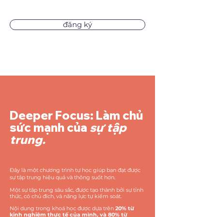
đăng ký
Deeper Focus: Làm chủ
sức mạnh của
sự tập
trung.
Đây là một chương trình tự học giúp bạn đạt được
sự tập trung hiệu quả và thông suốt hơn.
Một sự tập trung sâu sắc, được tạo thành bởi sự tỉnh
thức, có chủ đích, và
năng lực tự kiểm soát.
Nội dung trong khoá học được dựa trên
20% từ
kinh nghiệm thực tế của mình, và 80% từ