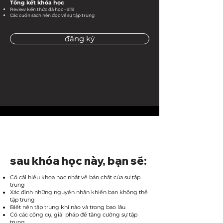
Tổng kết khóa học
Review kiến thức đã học - 9:19
Các cuốn sách nên đọc về sự tập trung
đăng ký
sau khóa học này, bạn sẽ:
Có cái hiểu khoa học nhất về bản chất của sự tập
trung
Xác định những nguyên nhân khiến bạn không thể
tập trung
Biết nên tập trung khi nào và trong bao lâu
Có các công cụ, giải pháp để tăng cường sự tập
trung