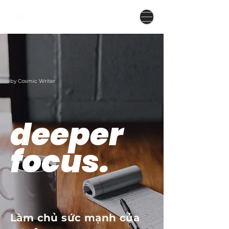
by Cosmic Writer
deeper
focus.
Làm chủ sức mạnh của