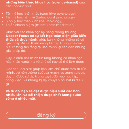
những kiến thức khoa học (science-based)
của
các lĩnh vực như:
Tâm lý học nhận thức (cognitive psychology)
Tâm lý học hành vi (behavioural psychology)
Sinh lý học thần kinh (neurobiology)
Thiền chánh niệm (mindfulness meditation).
Khác với các khoá học kỹ năng thông thường,
Deeper Focus có sự kết hợp toàn diện giữa kiến
thức và thực hành
, giúp bạn không những sẽ có
giải pháp để cải thiện năng lực tập trung, mà còn
hiểu tường tận rằng tại sao mình lại cần đến những
giải pháp đó.
Đây là điều mà mình tin rằng không có khoá học
nào khác ngoài kia về chủ đề này có thể làm được.
Deeper Focus sẽ giúp bạn làm chủ được tâm trí của
mình, trở nên thông suốt và mạch lạc trong tư duy,
duy trì được sự tập trung tuyệt đối vào học tập,
công việc... và không bị lay chuyển bởi bất kì điều
gì.
Và từ đó, bạn sẽ đạt được hiệu suất cao hơn
nhiều lần, và cải thiện được chất lượng cuộc
sống ở nhiều mặt.
đăng ký