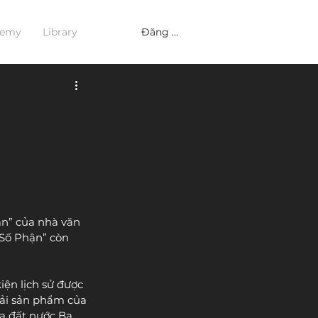
Đăng nhập
demy
Library
ận” của nhà văn 
 Số Phận” còn 
iện lịch sử được 
hải sản phẩm của 
a đất nước Ba 