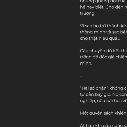
những quãng đời của h
hề hay biết. Cho đến m
trường. 
Vì sao họ trở thành k
thông minh và sắc bén
cho thật hiệu quả…
Câu chuyện dù kết thú
trống để độc giả chiê
mình. 
…
“Hai số phận” không ch
tư bản bấy giờ. Nó c
nghiệp, nêu bài học về 
Một quyển sách khiến
Ắt hẳn khi gấp cuốn sá