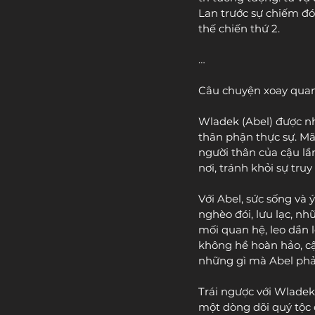
Lan trước sự chiếm đó
thế chiến thứ 2.
…
Câu chuyện xoay quanh
Wladek (Abel) được nh
thân phận thực sự. Mãi
người thân của cậu lầ
nơi, tránh khỏi sự tru
Với Abel, sức sống và
nghèo đói, lưu lạc, n
mối quan hệ, leo dần 
không hề hoàn hảo, cậ
những gì mà Abel phải
Trái ngược với Wladek
một dòng dõi quý tộc d