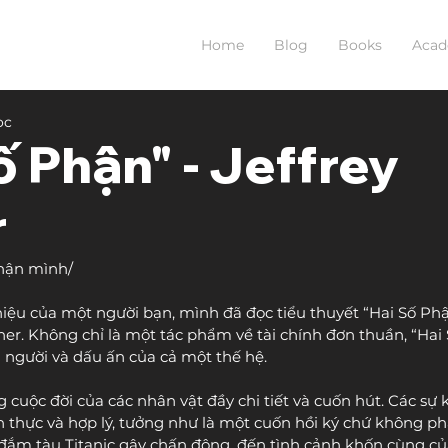
Home
Blog
Books
Aca
ọc
ố Phận" - Jeffrey
r
hận mình/
thiệu của một người bạn, mình đã đọc tiểu thuyết “Hai Số Ph
her. Không chỉ là một tác phẩm về tài chính đơn thuần, “Hai
người và dấu ấn của cả một thế hệ. 
 cuộc đời của các nhân vật đầy chi tiết và cuốn hút. Các sự k
n thực và hợp lý, tưởng như là một cuốn hồi ký chứ không p
ụ đắm tàu Titanic gây chấn động, đến tình cảnh khốn cùng củ