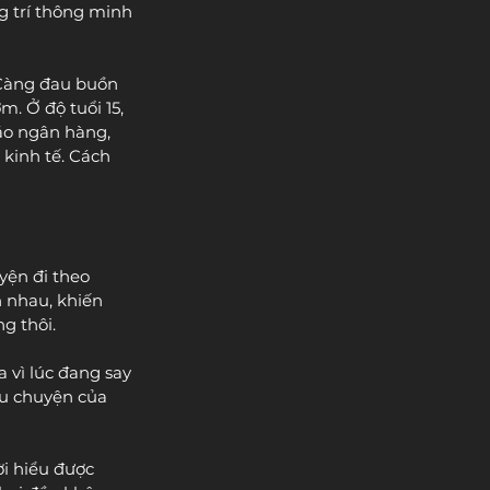
g trí thông minh 
 Càng đau buồn 
. Ở độ tuổi 15, 
áo ngân hàng, 
kinh tế. Cách 
yện đi theo 
 nhau, khiến 
g thôi. 
 vì lúc đang say 
âu chuyện của 
ời hiểu được 