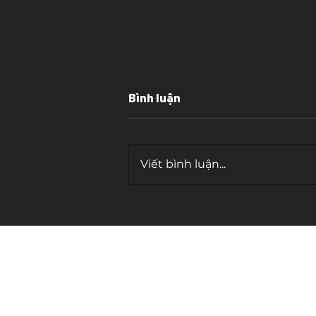
Bình luận
Viết bình luận...
Sự khác biệt tạo nên giá
trị
contact.