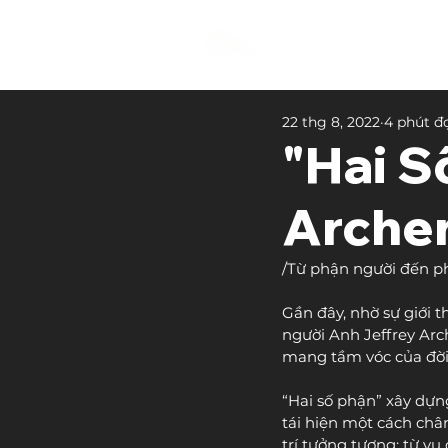
22 thg 8, 2022
4 phút đ
"Hai S
Arche
/Từ phận người đến p
Gần đây, nhờ sự giới 
người Anh Jeffrey Arc
mang tầm vóc của đời 
“Hai số phận” xây dựng
tái hiện một cách châ
trí tưởng tượng: từ v