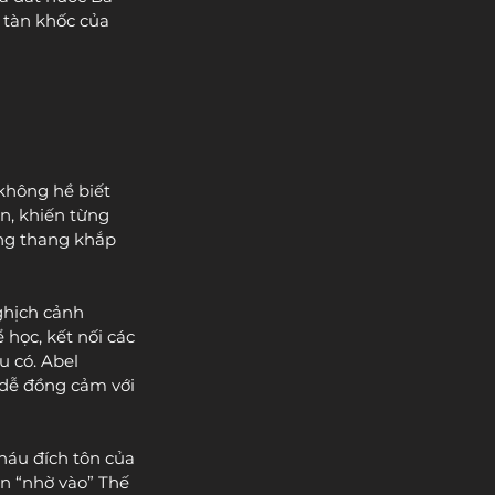
 tàn khốc của 
không hề biết 
an, khiến từng 
ang thang khắp 
ghịch cảnh 
học, kết nối các 
 có. Abel 
 dễ đồng cảm với 
háu đích tôn của 
ển “nhờ vào” Thế 