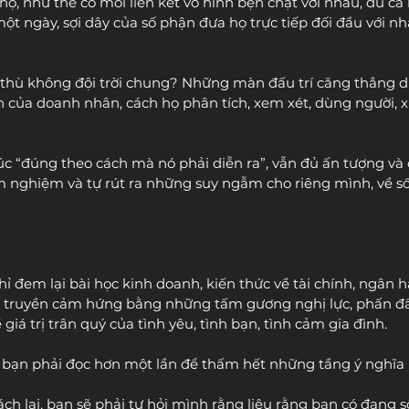
ọ, như thể có mối liên kết vô hình bện chặt với nhau, dù cả
ột ngày, sợi dây của số phận đưa họ trực tiếp đối đầu với n
ẻ thù không đội trời chung? Những màn đấu trí căng thẳng dư
 của doanh nhân, cách họ phân tích, xem xét, dùng người, xử
c “đúng theo cách mà nó phải diễn ra”, vẫn đủ ấn tượng và 
m nghiệm và tự rút ra những suy ngẫm cho riêng mình, về số
ỉ đem lại bài học kinh doanh, kiến thức về tài chính, ngân h
òn truyền cảm hứng bằng những tấm gương nghị lực, phấn đấ
giá trị trân quý của tình yêu, tình bạn, tình cảm gia đình. 
 bạn phải đọc hơn một lần để thấm hết những tầng ý nghĩa 
ch lại, bạn sẽ phải tự hỏi mình rằng liệu rằng bạn có đang 