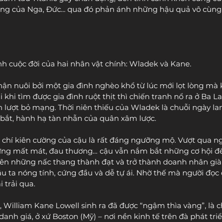
ng của Nga, Đức... qua đó phản ánh những hậu quả vô cùng
 cuộc đời của hai nhân vật chính: Wladek và Kane. 
ận nuôi bởi một gia đình nghèo khổ từ lúc mới lọt lòng mà 
 khi tìm được gia đình ruột thịt thì chiến tranh nổ ra ở Ba L
n lượt bỏ mạng. Thời niên thiếu của Wladek là chuỗi ngày l
y bắt, hành hạ tàn nhẫn của quân xâm lược.
 ý chí kiên cường của cậu là rất đáng ngưỡng mộ. Vượt qua n
hững mất mát, đau thương… cậu vẫn nắm bắt những cơ hội để 
lên những nấc thang thành đạt và trở thành doanh nhân giàu
u ta nóng tính, cứng đầu và dễ tự ái. Nhờ thế mà người đọc
 trải qua.
, William Kane Lowell sinh ra đã được “ngậm thìa vàng”, là c
anh giá, ở xứ Boston (Mỹ) – nơi nền kinh tế trên đà phát tri