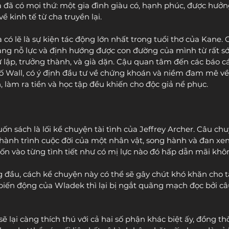
ra đã có mọi thứ: một gia đình giàu có, hạnh phúc, được hưởn
ề kinh tế từ cha truyền lại. 
 có lẽ là sự kiện tác động lớn nhất trong tuổi thơ của Kane.
àng nỗ lực và định hướng được con đường của mình từ rất sớm
ự lập, trưởng thành, và già dặn. Cậu quan tâm đến các báo c
 Wall, có ý định đầu tư về chứng khoán và niềm đam mê về 
 làm ra tiền và học tập đều khiến cho độc giả nể phục. 
ốn sách là lối kể chuyện tài tình của Jeffrey Archer. Câu chu
ành trình cuộc đời của một nhân vật, song hành và đan xen
uốn vào từng tình tiết như có mị lực nào đó hấp dẫn mãi khôn
đầu, cách kể chuyện này có thể sẽ gây chút khó khăn cho ta
biến động của Wladek thì lại bị ngắt quãng mạch đọc bởi c
 lại càng thích thú với cả hai số phận khác biệt ấy, đồng th