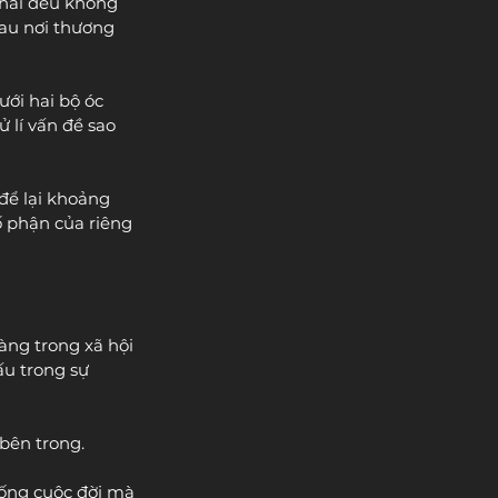
 hai đều không 
hau nơi thương 
ới hai bộ óc 
 lí vấn đề sao 
để lại khoảng 
 phận của riêng 
àng trong xã hội 
u trong sự 
bên trong.
sống cuộc đời mà 