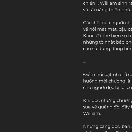
chiến I. William sinh 
và tài năng thiên phú v
Cái chết của người cha
về nỗi mất mát, cậu c
Kane đã thể hiện sự t
những tờ nhật báo phố
cậu sử dụng đồng tiền,
…
Điểm nổi bật nhất ở cu
hướng mỗi chương là h
cho người đọc bị lôi c
Khi đọc những chương 
sưa về quãng đời đầy 
William. 
Nhưng càng đọc, bạn sẽ