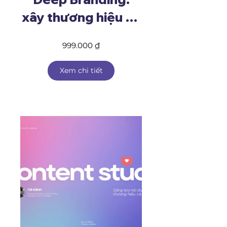
xây thương hiệu cá
nhân từ bản sắc và
999.000 ₫
chiến lược
Xem chi tiết