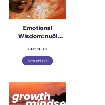
Emotional
Wisdom: nuôi
dưỡng trí tuệ cảm
1.999.000 ₫
xúc
Xem chi tiết