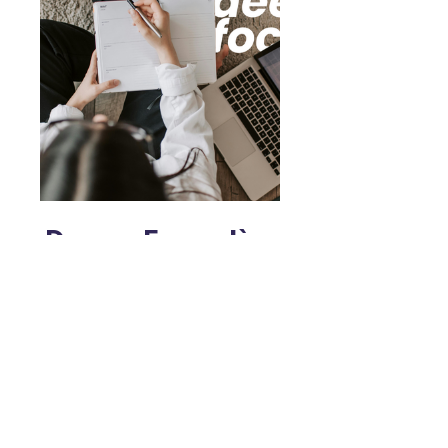
Deeper Focus: làm
chủ sức mạnh của
sự tập trung
1.999.000 ₫
Xem chi tiết