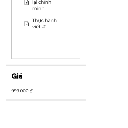
lại chính
mình
Thực hành
viết #1
Giá
999.000 ₫
Thảo luận nhóm
Chương trình này được kết nối