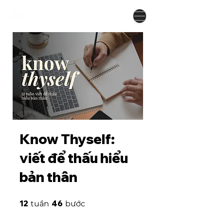
Know Thyself:
viết để thấu hiểu
bản thân
12 tuần
46 bước
12
46
tuần
bước