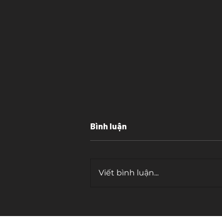
Bình luận
Viết bình luận...
Cuộc đời lý tưởng của bạn
là gì?