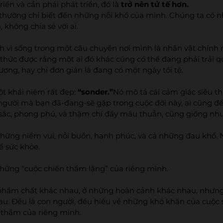
iển và cần phải phát triển, đó là 
trở nên tử tế hơn.
 thường chỉ biết đến những nỗi khổ của mình. Chúng ta có n
 không chia sẻ với ai.
h vì sống trong một câu chuyện nơi mình là nhân vật chính 
hức được rằng một ai đó khác cũng có thể đang phải trải q
ơng, hay chỉ đơn giản là đang có một ngày tồi tệ.
t khái niệm rất đẹp: 
“sonder.”
Nó mô tả cái cảm giác siêu t
 người mà bạn đã-đang-sẽ gặp trong cuộc đời này, ai cũng đề
sắc, phong phú, và thậm chí đầy mâu thuẫn, cũng giống như
những niềm vui, nỗi buồn, hạnh phúc, và cả những đau khổ. N
về sức khỏe. 
hững “cuộc chiến thầm lặng” của riêng mình.
 phẩm chất khác nhau, ở những hoàn cảnh khác nhau, nhưng
au. Đều là con người, đều hiểu về những khó khăn của cuộc 
thầm của riêng mình.