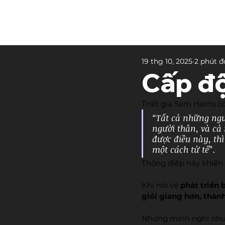
19 thg 10, 2025
2 phút đ
Cấp độ
Triết gia Sam Harris c
“Tất cả những ngư
người thân, và cả
được điều này, thì
một cách tử tế”.
Thông điệp này khiến 
Khi nói về 
phát triển 
giỏi giang hơn, thàn
Nhưng mình nghĩ như 