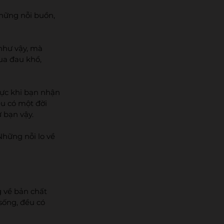
hững nỗi buồn, 
như vậy, mà 
ua đau khổ, 
hực khi bạn nhận 
u có một đời 
 bạn vậy. 
hững nỗi lo về 
 về bản chất 
sống, đều có 