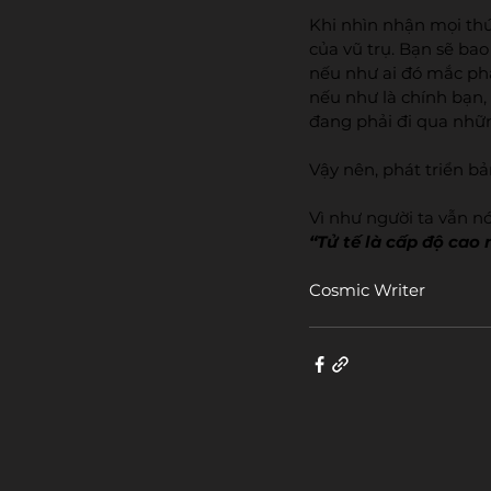
Khi nhìn nhận mọi thứ
của vũ trụ. Bạn sẽ ba
nếu như ai đó mắc phả
nếu như là chính bạn, 
đang phải đi qua nhữ
Vậy nên, phát triển b
Vì như người ta vẫn nói
“Tử tế là cấp độ cao n
Cosmic Writer