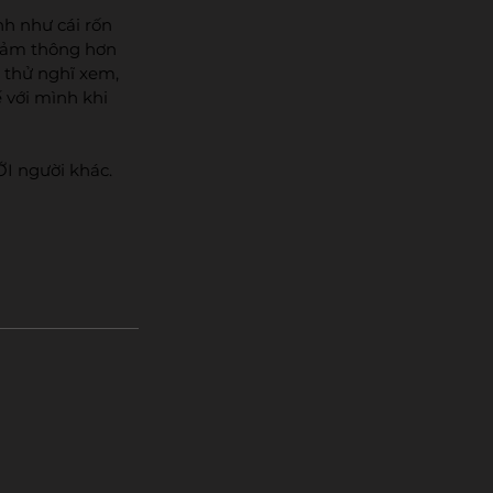
h như cái rốn 
 cảm thông hơn 
 thử nghĩ xem, 
 với mình khi 
ỚI người khác.