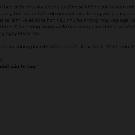
 theo cách như vậy, chúng ta cũng sẽ không còn tự xem mìn
o dung hơn, nếu như ai đó nói một điều không vừa ý bạn, sẽ
i sai lầm, và sẽ tử tế hơn nếu như họ không may vấp ngã. Vì
thì có lẽ bạn cũng muốn ai đó bao dung, cảm thông, và tử tế
ng ngày khó khăn.
ản thân không phải để tốt hơn người khác.Mà là để tốt hơn V
: 
hất của trí tuệ.” 