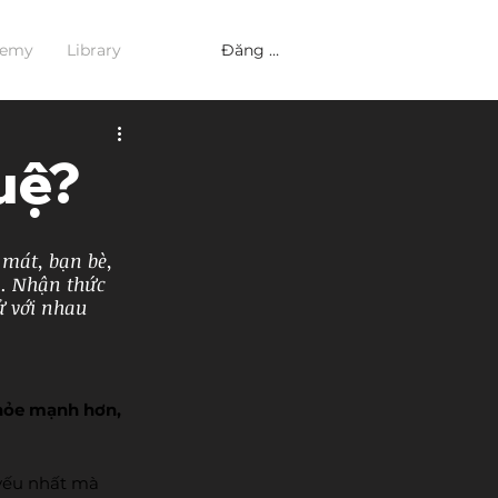
Đăng nhập
demy
Library
uệ?
mát, bạn bè, 
a. Nhận thức 
ử với nhau 
hỏe mạnh hơn, 
yếu nhất mà 