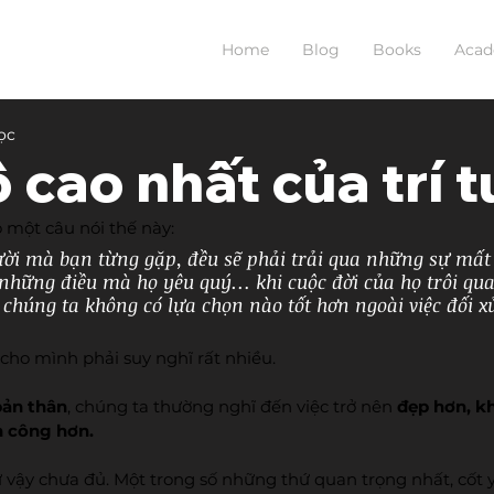
Home
Blog
Books
Aca
ọc
 cao nhất của trí t
ó một câu nói thế này:
ời mà bạn từng gặp, đều sẽ phải trải qua những sự mất 
 những điều mà họ yêu quý… khi cuộc đời của họ trôi qu
 chúng ta không có lựa chọn nào tốt hơn ngoài việc đối x
cho mình phải suy nghĩ rất nhiều.
bản thân
, chúng ta thường nghĩ đến việc trở nên 
đẹp hơn, k
h công hơn.
vậy chưa đủ. Một trong số những thứ quan trọng nhất, cốt 