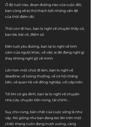
Ở độ tuổi nào, đoạn đường nào của cuộc đời, 
bạn cũng sẽ bị thử thách bởi những vấn đề 
của thời điểm đó. 
Thời còn đi học, bạn lo nghĩ về chuyện thầy cô, 
bạn bè, bài vở, điểm số.
Đến tuổi yêu đương, bạn lại lo nghĩ về tình 
cảm của người khác, về việc ai đó đang nghĩ gì 
(hay không nghĩ gì) về mình.
Lớn hơn một chút đi làm, bạn lo nghĩ về 
deadline, về lương thưởng, về cơ hội thăng 
tiến, về quan hệ với đồng nghiệp, với cấp trên.
Tới khi có gia đình, bạn lại lo nghĩ về chuyện 
nhà cửa, chuyện tiền nong, tài chính...
Suy cho cùng, bản chất của cuộc sống là như 
vậy. Nó giống như bạn đang leo lên trên một 
chiếc thang cuốn đang trượt xuống, càng 