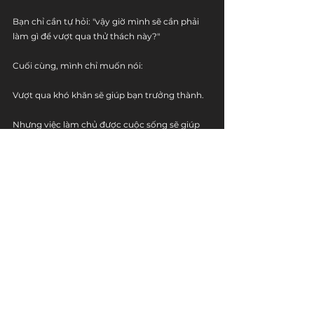
Bạn chỉ cần tự hỏi: "vậy giờ mình sẽ cần phải 
làm gì để vượt qua thử thách này?"
Cuối cùng, mình chỉ muốn nói:
Vượt qua khó khăn sẽ giúp bạn trưởng thành. 
Nhưng việc làm chủ được cuộc sống sẽ giúp 
bạn ít phải gặp khó khăn hơn. Phòng bệnh 
hơn chữa bệnh.
Trong thời gian này, mình vẫn đang có ưu đãi 
40% cho chuỗi khóa học 
Self-mastery Series.
Nếu như đăng ký, bạn sẽ nhận được quyền 
tham gia toàn bộ các khóa học về phát triển 
bản thân mà mình đã và sẽ cho ra mắt.
Tất cả sẽ cung cấp cho bạn một lộ trình với 
đầy đủ các kiến thức cần thiết để bạn có thể 
hiểu bản thân, quản lý tâm trí, và làm chủ 