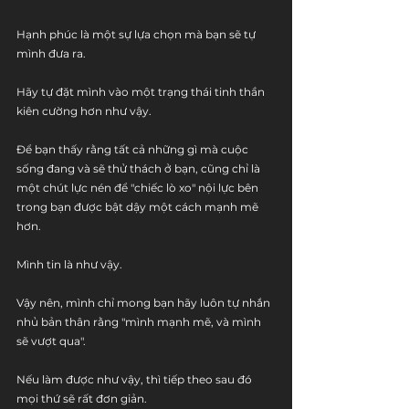
Hạnh phúc là một sự lựa chọn mà bạn sẽ tự 
mình đưa ra.
Hãy tự đặt mình vào một trạng thái tinh thần 
kiên cường hơn như vậy.
Để bạn thấy rằng tất cả những gì mà cuộc 
sống đang và sẽ thử thách ở bạn, cũng chỉ là 
một chút lực nén để "chiếc lò xo" nội lực bên 
trong bạn được bật dậy một cách mạnh mẽ 
hơn.
Mình tin là như vậy.
Vậy nên, mình chỉ mong bạn hãy luôn tự nhắn 
nhủ bản thân rằng "mình mạnh mẽ, và mình 
sẽ vượt qua".
Nếu làm được như vậy, thì tiếp theo sau đó 
mọi thứ sẽ rất đơn giản. 