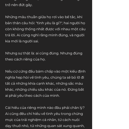
trở nên đứt gãy.
Những mâu thuẫn giữa họ rơi vào bế tắc, khi 
bản thân câu hỏi: "tình yêu là gì?", hai người họ 
còn không thống nhất được với nhau một câu 
trả lời. Ai cũng nghĩ rằng mình đúng, và người 
kia mới là người sai.
Nhưng sự thật là: ai cũng đúng. Nhưng đúng 
theo cách riêng của họ.
Nếu cứ cứng đầu bám chấp vào một kiểu định 
nghĩa hẹp hòi về tình yêu, chúng ta sẽ bỏ lỡ đi 
tất cả những khía cạnh khác, những sắc màu 
khác, những chiều sâu khác của nó. Đừng bắt 
ai phải yêu theo cách của mình.
Cái hiểu của riêng mình nào đâu phải chân lý? 
Ai cũng đều chỉ hiểu về tình yêu trong chừng 
mực của trải nghiệm cá nhân, từ cách nuôi 
dạy thuở nhỏ, từ những quan sát xung quanh, 