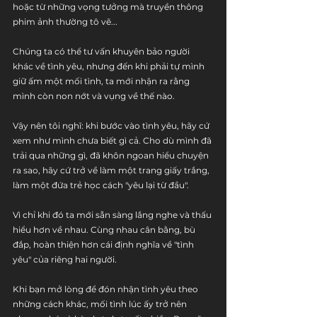
hoặc từ những vọng tưởng mà truyền thông 
phim ảnh thường tô vẽ...
Chúng ta có thể tư vấn khuyên bảo người 
khác về tình yêu, nhưng đến khi phải tự mình 
giữ ấm một mối tình, ta mới nhận ra rằng 
mình còn non nớt và vụng về thế nào.
Vậy nên tôi nghĩ: khi bước vào tình yêu, hãy cứ 
xem như mình chưa biết gì cả. Cho dù mình đã 
trải qua những gì, đã khôn ngoan hiểu chuyện 
ra sao, hãy cứ trở về làm một trang giấy trắng, 
làm một đứa trẻ học cách "yêu lại từ đầu".
Vì chỉ khi đó ta mới sẵn sàng lắng nghe và thấu 
hiểu hơn về nhau. Cùng nhau cân bằng, bù 
đắp, hoàn thiện hơn cái định nghĩa về "tình 
yêu" của riêng hai người.
Khi bạn mở lòng để đón nhận tình yêu theo 
những cách khác, mối tình lúc ấy trở nên 