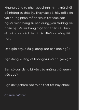
Nhưng đừng tự phán xét chính mình, mà chối 
bỏ những sự thật ấy. Thay vào đó, hãy đối diện 
với những phân mảnh "chưa tốt" của con 
người mình bằng sự bao dung, yêu thương, và 
nhẫn nại. Và rồi, bằng một tinh thần cầu tiến, 
sẵn sàng cải cách bản thân để được sống tốt 
hơn. 
Dạo gần đây, điều gì đang làm bạn khó ngủ? 
Bạn đang lo lắng và không vui với chuyện gì? 
Bạn có còn đang bị kéo vào những thói quen 
tiêu cực?
Bạn đã tự chăm sóc mình thật tốt hay chưa?
Cosmic Writer