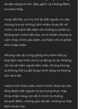
sẽ dần sáng tỏ hơn. Bao gồm cả những điểm 
mù khó thấy.
Hoặc đôi khi, sự mù mờ ấy bắt nguồn từ việc 
chúng ta e sợ những cảm nhận chưa tốt về 
mình, né tránh đối diện với những sự phản tư 
không làm mình dễ chịu. Vì nó khiến chúng ta 
cảm thấy mình yếu kém, và thậm chí có phần 
khó chấp nhận.
Nhưng việc ấy cũng giống như ném hết sự 
bừa bộn vào một cái tủ và đóng nó lại. Những 
rối ren sẽ nằm ngoài tầm mắt, nhưng chúng 
ta không thể tự dối lòng mình rằng nó không 
tồn tại ở đó.
Hành trình thấu hiểu chính mình, theo tôi cần 
phải được bắt nguồn từ sự trung thực. Hãy 
thừa nhận rằng còn đó ở mình là những 
khuyết điểm, những góc khuất, những sự thật 
kém hoàn mỹ. 