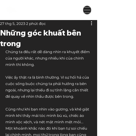
27 thg 5, 2023
2 phút đọc
Những góc khuất bên
trong
Chúng ta đều rất dễ dàng nhìn ra khuyết điểm 
của người khác, nhưng nhiều khi của chính 
mình thì không.
Việc ấy thật ra là bình thường. Vì sự hối hả của 
cuộc sống buộc chúng ta phải hướng ra bên 
ngoài, nhưng lại thiếu đi sự tĩnh lặng cần thiết 
để quay về nhìn thấu được bên trong.
Cũng như khi bạn nhìn vào gương, và khẽ giật 
mình khi thấy mái tóc mình bù xù, chiếc áo 
mình xộc xệch, và nét mặt mình mệt mỏi... 
Một khoảnh khắc nào đó khi bạn tự soi chiếu 
lại chính mình, mọi thứ trong lòng bạn cũng 