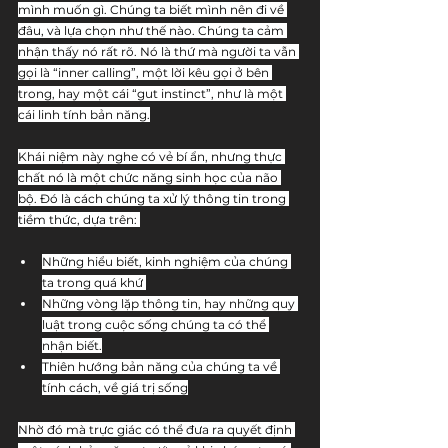
mình muốn gì. Chúng ta biết mình nên đi về 
đâu, và lựa chọn như thế nào. Chúng ta cảm 
nhận thấy nó rất rõ. Nó là thứ mà người ta vẫn 
gọi là “inner calling”, một lời kêu gọi ở bên 
trong, hay một cái “gut instinct”, như là một 
cái linh tính bản năng.
Khái niệm này nghe có vẻ bí ẩn, nhưng thực 
chất nó là một chức năng sinh học của não 
bộ. Đó là cách chúng ta xử lý thông tin trong 
tiềm thức, dựa trên: 
Những hiểu biết, kinh nghiệm của chúng 
ta trong quá khứ 
Những vòng lặp thông tin, hay những quy 
luật trong cuộc sống chúng ta có thể 
nhận biết.
Thiên hướng bản năng của chúng ta về 
tính cách, về giá trị sống
Nhờ đó mà trực giác có thể đưa ra quyết định 