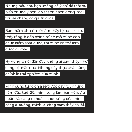
Nhưng nếu như bạn không có ý chí để thật sự 
biến những ý nghĩ đó thành hành động, mọi 
thứ sẽ chẳng có giá trị gì cả. 
Bạn thậm chí còn sẽ cảm thấy tệ hơn, khi tự 
thấy rằng là đến chính mình mà mình còn 
chưa kiểm soát được, thì mình có thể làm 
được gì khác. 
Hy vọng là nói đến đây không ai cảm thấy như 
đang bị nhắc nhở. Nhưng đây thực chất cũng 
chính là trải nghiệm của mình. 
Mình cũng từng chia sẻ trước đây rồi, những 
năm đầu tuổi 20, mình từng làm bạn với sự trì 
hoãn. Và càng trì hoãn, cuộc sống của mình 
càng đi xuống, mình lại càng cảm thấy có lỗi.
Nhưng đến khi dần học cách để tự kỷ luật, 
mình mới thoát được khỏi vòng lặp này, và 
cuộc sống của mình mới dần khá hơn. 