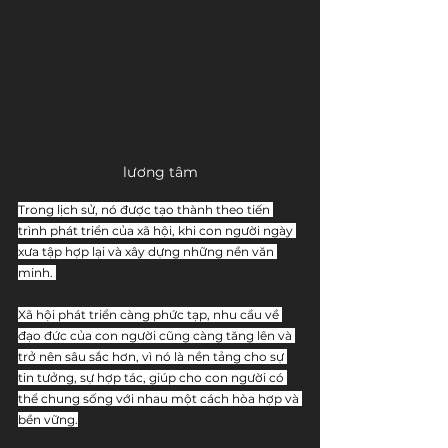
lương tâm
Trong lịch sử, nó được tạo thành theo tiến 
trình phát triển của xã hội, khi con người ngày 
xưa tập hợp lại và xây dựng những nền văn 
minh. 
Xã hội phát triển càng phức tạp, nhu cầu về 
đạo đức của con người cũng càng tăng lên và 
trở nên sâu sắc hơn, vì nó là nền tảng cho sự 
tin tưởng, sự hợp tác, giúp cho con người có 
thể chung sống với nhau một cách hòa hợp và 
bền vững.