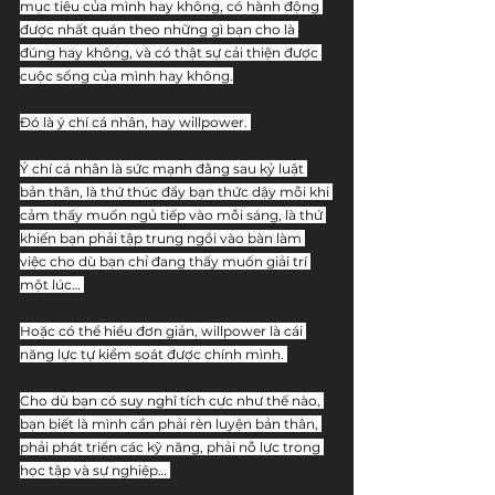
mục tiêu của mình hay không, có hành động 
được nhất quán theo những gì bạn cho là 
đúng hay không, và có thật sự cải thiện được 
cuộc sống của mình hay không.
Đó là ý chí cá nhân, hay willpower. 
Ý chí cá nhân là sức mạnh đằng sau kỷ luật 
bản thân, là thứ thúc đẩy bạn thức dậy mỗi khi 
cảm thấy muốn ngủ tiếp vào mỗi sáng, là thứ 
khiến bạn phải tập trung ngồi vào bàn làm 
việc cho dù bạn chỉ đang thấy muốn giải trí 
một lúc… 
Hoặc có thể hiểu đơn giản, willpower là cái 
năng lực tự kiểm soát được chính mình. 
Cho dù bạn có suy nghĩ tích cực như thế nào, 
bạn biết là mình cần phải rèn luyện bản thân, 
phải phát triển các kỹ năng, phải nỗ lực trong 
học tập và sự nghiệp… 