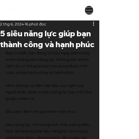
2 thg 6, 2024
16 phút đọc
5 siêu năng lực giúp bạn
thành công và hạnh phúc
Bạn có biết, bạn đang sở hữu ngay bên trong 
mình những siêu năng lực. Những sức mạnh 
tiềm ẩn có thể giúp bạn tạo dựng được một 
cuộc sống thành công và hạnh phúc.
Mình không nói đến việc đọc suy nghĩ của 
người khác, đoán trước tương lai, hay một thứ 
gì siêu nhiên cả. 
Đầu tiên, để mình giải thích một chút:
Siêu năng lực, chỉ mang tính chất cường điệu 
hóa. Nó không phải siêu năng lực như trong 
những bộ phim, nhưng mình vẫn muốn gọi 