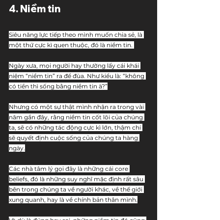
4. Niềm tin
Siêu năng lực tiếp theo mình muốn chia sẻ, là 
một thứ cực kì quen thuộc, đó là niềm tin. 
Ngày xưa, mọi người hay thường lấy cái khái 
niệm “niềm tin” ra để đùa. Như kiểu là: “không 
có tiền thì sống bằng niềm tin à?”
Nhưng có một sự thật mình nhận ra trong vài 
năm gần đây, rằng niềm tin cốt lõi của chúng 
ta, sẽ có những tác động cực kì lớn, thậm chí 
sẽ quyết định cuộc sống của chúng ta hàng 
ngày.
Các nhà tâm lý gọi đây là những cái core 
beliefs, đó là những suy nghĩ mặc định rất sâu 
bên trong chúng ta về người khác, về thế giới 
xung quanh, hay là về chính bản thân mình.