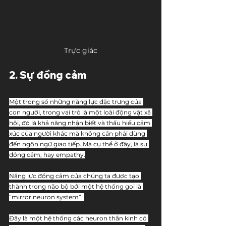
Trực giác
2. Sự đồng cảm
Một trong số những năng lực đặc trưng của 
con người, trong vai trò là một loài động vật xã 
hội, đó là khả năng nhận biết và thấu hiểu cảm 
xúc của người khác mà không cần phải dùng 
đến ngôn ngữ giao tiếp. Mà cụ thể ở đây, là sự 
đồng cảm, hay empathy.
Năng lực đồng cảm của chúng ta được tạo 
thành trong não bộ bởi một hệ thống gọi là 
“mirror neuron system”. 
Đây là một hệ thống các neuron thần kinh có 