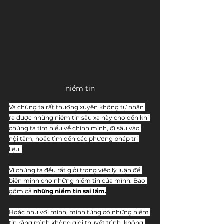
niềm tin
Và chúng ta rất thường xuyên không tự nhận 
ra được những niềm tin sâu xa này cho đến khi 
chúng ta tìm hiểu về chính mình, đi sâu vào 
nội tâm, hoặc tìm đến các phương pháp trị 
liệu. 
Vì chúng ta đều rất giỏi trong việc lý luận để 
biện minh cho những niềm tin của mình. Bao 
gồm cả 
những niềm tin sai lầm.
Hoặc như với mình, mình từng có những niềm 
tin rằng mình không giỏi thuyết trình, không 