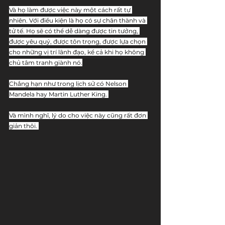
Và họ làm được việc này một cách rất tự 
nhiên. Với điều kiện là họ có sự chân thành và 
tử tế. Họ sẽ có thể dễ dàng được tin tưởng, 
được yêu quý, được tôn trọng, được lựa chọn 
cho những vị trí lãnh đạo, kể cả khi họ không 
chủ tâm tranh giành nó.
Chẳng hạn như trong lịch sử có Nelson 
Mandela hay Martin Luther King. 
Và mình nghĩ, lý do cho việc này cũng rất đơn 
giản thôi. 