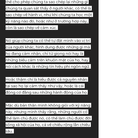
thể cho phép chúng ta sao chép lại những gì 
chúng ta quan sát thấy ở người khác, có thể là 
sao chép về hành vi, như khi chúng ta học một 
kỹ năng nào đó, hoặc như ở trường hợp này, 
còn là sao chép về cảm xúc. 
Nó giúp chúng ta có thể tự đặt mình vào vị trí 
của người khác, hình dung được những gì mà 
họ đang cảm nhận, chỉ từ giọng nói hay là 
những biểu cảm trên khuôn mặt của họ, hay 
nói cách khác là những tín hiệu phi ngôn ngữ. 
Hoặc thậm chí là hiểu được cả nguyên nhân 
tại sao họ lại cảm thấy như vậy, hoặc là cái 
động cơ đằng sau những hành động của họ.
Mặc dù bản thân mình không giỏi với kỹ năng 
này, nhưng mình thấy rằng, những người có 
thể làm chủ được nó, có thể làm chủ được đời 
sống xã hội của họ, cả về chiều rộng lẫn chiều 
sâu. 