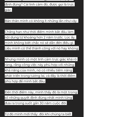
định đúng? Cái linh cảm đó, được gọi là trực 
giác.
Bản thân mình có không ít những lần như vậy. 
Chẳng hạn như thời điểm mình bắt đầu làm 
nội dung từ khoảng hơn 2 năm trước. Lúc ấy, 
mình không biết chắc nó sẽ dẫn đến điều gì. 
Liệu mình có thể thành công với nó hay không.
Nhưng mình có một linh cảm trực giác khá rõ 
ràng, rằng công việc này phù hợp với những 
khả năng của mình, nó có nhiều tiềm năng 
phát triển trong tương lai, và đây là thời điểm 
phù hợp để mình bắt đầu.
Đến thời điểm này, mình thấy đó là một trong 
số những quyết định đúng nhất mình từng 
đưa ra trong suốt gần 30 năm cuộc đời.
Từ đó mình mới thấy: đôi khi chúng ta biết 