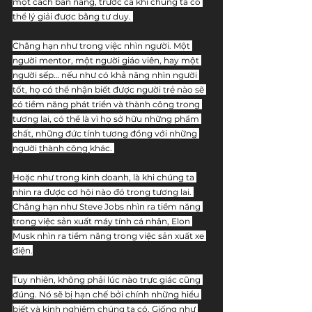
một cách bản năng, trước cả khi chúng ta có 
thể lý giải được bằng tư duy. 
Chẳng hạn như trong việc nhìn người. Một 
người mentor, một người giáo viên, hay một 
người sếp… nếu như có khả năng nhìn người 
tốt, họ có thể nhận biết được người trẻ nào sẽ 
có tiềm năng phát triển và thành công trong 
tương lai, có thể là vì họ sở hữu những phẩm 
chất, những đức tính tương đồng với những 
người 
thành công 
khác. 
Hoặc như trong kinh doanh, là khi chúng ta 
nhìn ra được cơ hội nào đó trong tương lai. 
Chẳng hạn như Steve Jobs nhìn ra tiềm năng 
trong việc sản xuất máy tính cá nhân, Elon 
Musk nhìn ra tiềm năng trong việc sản xuất xe 
điện.
Tuy nhiên, không phải lúc nào trực giác cũng 
đúng. Nó sẽ bị hạn chế bởi chính những hiểu 
biết và kinh nghiệm chúng ta có. Giống như 