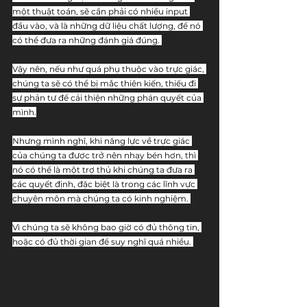
một thuật toán, sẽ cần phải có nhiều input 
đầu vào, và là những dữ liệu chất lượng, để nó 
có thể đưa ra những đánh giá đúng. 
Vậy nên, nếu như quá phụ thuộc vào trực giác, 
chúng ta sẽ có thể bị mắc thiên kiến, thiếu đi 
sự phản tư để cải thiện những phán quyết của 
mình.
Nhưng mình nghĩ, khi năng lực về trực giác 
của chúng ta được trở nên nhạy bén hơn, thì 
nó có thể là một trợ thủ khi chúng ta đưa ra 
các quyết định, đặc biệt là trong các lĩnh vực 
chuyên môn mà chúng ta có kinh nghiệm. 
Vì chúng ta sẽ không bao giờ có đủ thông tin, 
hoặc có đủ thời gian để suy nghĩ quá nhiều. 