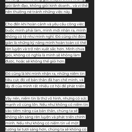
giỏi lãnh đạo, không giỏi kinh doanh… và vì thế 
nên thường né tránh những việc này. 
Cho đến khi hoàn cảnh và yêu cầu công việc 
buộc mình phải làm, mình mới nhận ra, mình 
không có tệ như mình nghĩ. Đó cũng chỉ đơn 
giản là những kỹ năng mình hoàn toàn có thể 
rèn luyện và trở nên xuất sắc hơn. Mình chưa 
giỏi, không có nghĩa là mình sẽ không làm 
được, hoặc sẽ không thể giỏi hơn.
Đó cũng là khi mình nhận ra, những niềm tin 
tiêu cực đó về bản thân đã hạn chế mình, và 
lấy đi của mình rất nhiều cơ hội để phát triển.
Vậy nên, niềm tin là thứ vô hình, nhưng có sức 
mạnh vô cùng lớn. Nếu như không có niềm tin 
vào tiềm năng của bản thân, chúng ta sẽ 
không sẵn sàng rèn luyện và phát triển chính 
mình. Nếu như không có niềm tin về một 
tương lai tươi sáng hơn, chúng ta sẽ không có 