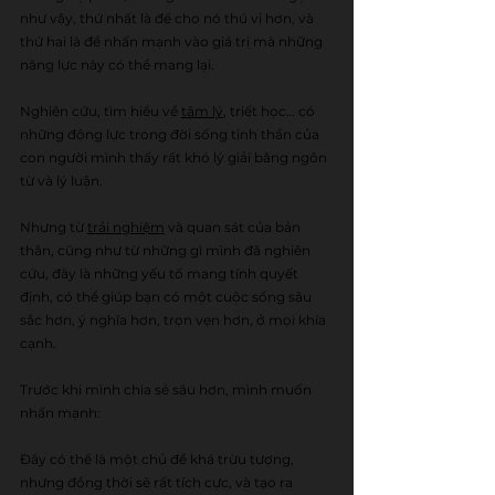
như vậy, thứ nhất là để cho nó thú vị hơn, và 
thứ hai là để nhấn mạnh vào giá trị mà những 
năng lực này có thể mang lại.
Nghiên cứu, tìm hiểu về 
tâm lý
, triết học… có 
những động lực trong đời sống tinh thần của 
con người mình thấy rất khó lý giải bằng ngôn 
từ và lý luận. 
Nhưng từ 
trải nghiệm
 và quan sát của bản 
thân, cũng như từ những gì mình đã nghiên 
cứu, đây là những yếu tố mang tính quyết 
định, có thể giúp bạn có một cuộc sống sâu 
sắc hơn, ý nghĩa hơn, trọn vẹn hơn, ở mọi khía 
cạnh. 
Trước khi mình chia sẻ sâu hơn, mình muốn 
nhấn mạnh:
Đây có thể là một chủ đề khá trừu tượng, 
nhưng đồng thời sẽ rất tích cực, và tạo ra 