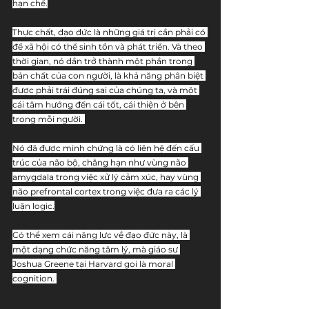
hạn chế.
Thực chất, đạo đức là những giá trị cần phải có 
để xã hội có thể sinh tồn và phát triển. Và theo 
thời gian, nó dần trở thành một phần trong 
bản chất của con người, là khả năng phân biệt 
được phải trái đúng sai của chúng ta, và một 
cái tâm hướng đến cái tốt, cái thiện ở bên 
trong mỗi người. 
Nó đã được minh chứng là có liên hệ đến cấu 
trúc của não bộ, chẳng hạn như vùng não 
amygdala trong việc xử lý cảm xúc, hay vùng 
não prefrontal cortex trong việc đưa ra các lý 
luận logic.
Có thể xem cái năng lực về đạo đức này, là 
một dạng chức năng tâm lý, mà giáo sư 
Joshua Greene tại Harvard gọi là moral 
cognition. 