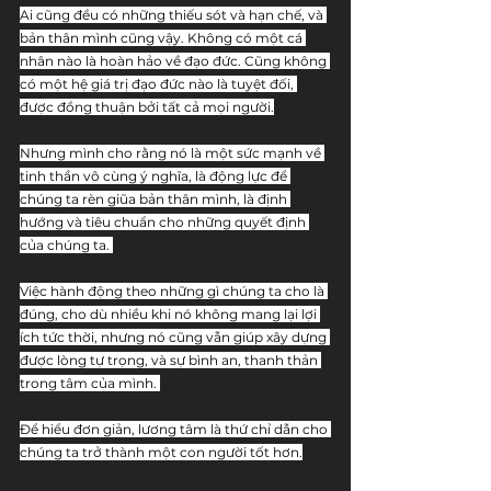
Ai cũng đều có những thiếu sót và hạn chế, và 
bản thân mình cũng vậy. Không có một cá 
nhân nào là hoàn hảo về đạo đức. Cũng không 
có một hệ giá trị đạo đức nào là tuyệt đối, 
được đồng thuận bởi tất cả mọi người.
Nhưng mình cho rằng nó là một sức mạnh về 
tinh thần vô cùng ý nghĩa, là động lực để 
chúng ta rèn giũa bản thân mình, là định 
hướng và tiêu chuẩn cho những quyết định 
của chúng ta. 
Việc hành động theo những gì chúng ta cho là 
đúng, cho dù nhiều khi nó không mang lại lợi 
ích tức thời, nhưng nó cũng vẫn giúp xây dựng 
được lòng tự trọng, và sự bình an, thanh thản 
trong tâm của mình. 
Để hiểu đơn giản, lương tâm là thứ chỉ dẫn cho 
chúng ta trở thành một con người tốt hơn.