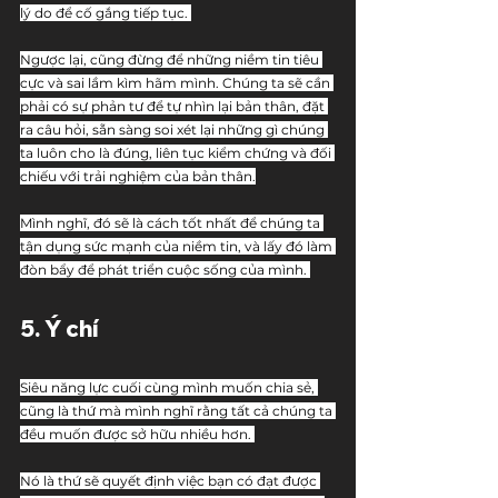
lý do để cố gắng tiếp tục. 
Ngược lại, cũng đừng để những niềm tin tiêu 
cực và sai lầm kìm hãm mình. Chúng ta sẽ cần 
phải có sự phản tư để tự nhìn lại bản thân, đặt 
ra câu hỏi, sẵn sàng soi xét lại những gì chúng 
ta luôn cho là đúng, liên tục kiểm chứng và đối 
chiếu với trải nghiệm của bản thân.
Mình nghĩ, đó sẽ là cách tốt nhất để chúng ta 
tận dụng sức mạnh của niềm tin, và lấy đó làm 
đòn bẩy để phát triển cuộc sống của mình. 
5. Ý chí
Siêu năng lực cuối cùng mình muốn chia sẻ, 
cũng là thứ mà mình nghĩ rằng tất cả chúng ta 
đều muốn được sở hữu nhiều hơn. 
Nó là thứ sẽ quyết định việc bạn có đạt được 