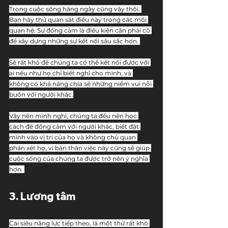
Trong cuộc sống hàng ngày cũng vậy thôi. 
Bạn hãy thử quan sát điều này trong các mối 
quan hệ. Sự đồng cảm là điều kiện cần phải có 
để xây dựng những sự kết nối sâu sắc hơn. 
Sẽ rất khó để chúng ta có thể kết nối được với 
ai nếu như họ chỉ biết nghĩ cho mình, và 
không có khả năng chia sẻ những niềm vui nỗi 
buồn với người khác.
Vậy nên mình nghĩ, chúng ta đều nên học 
cách để đồng cảm với người khác, biết đặt 
mình vào vị trí của họ và không chủ quan 
phán xét họ, vì bản thân việc này cũng sẽ giúp 
cuộc sống của chúng ta được trở nên ý nghĩa 
hơn. 
3. Lương tâm
Cái siêu năng lực tiếp theo, là một thứ rất khó 