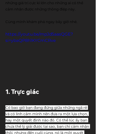
những giá trị cực kì lớn cho những ai có thể 
cảm nhận được những thông điệp này.
Cùng mình khám phá ngay bây giờ nhé.
https://youtu.be/mpJd5aasQGE?
si=ybaQP8h1KYCmCRve
1. Trực giác
Có bao giờ bạn đang đứng giữa những ngã rẽ 
và có linh cảm mình nên đưa ra một lựa chọn, 
hay một quyết định nào đó. Có thể lúc ấy bạn 
chưa thể lý giải được tại sao, bạn chỉ cảm nhận 
thôi, nhưng đến cuối cùng, nó là một quyết 