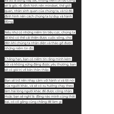
Và dù là đúng hay sai, những niềm tin đó cũng 
sẽ là gốc rễ, định hình nên mindset, thế giới 
quan, nhân sinh quan của chúng ta, và từ đó 
định hình nên cách chúng ta tư duy và hành 
động.
Nếu như có những niềm tin tiêu cực, chúng ta 
sẽ khó có thể cải thiện được cuộc sống, cho 
đến khi chúng ta nhận diện và tháo gỡ được 
những niềm tin đó.
Chẳng hạn, bạn có niềm tin rằng mình kém 
cỏi và không xứng đáng được yêu thương, bạn 
sẽ có giá trị về bản thân thấp. 
Bạn sẽ trở nên nhạy cảm với hành vi và lời nói 
của người khác, và sẽ có xu hướng chạy theo 
làm hài lòng người khác để được công nhận. 
Hoặc bạn sẽ nghĩ là: đằng nào mình cũng thất 
bại, có cố gắng cũng chẳng để làm gì.