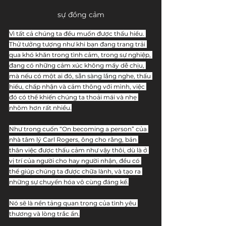
sự đồng cảm
Vì tất cả chúng ta đều muốn được thấu hiểu. 
Thử tưởng tượng như khi bạn đang trang trải 
qua khó khăn trong tình cảm, trong sự nghiệp, 
đang có những cảm xúc không mấy dễ chịu, 
mà nếu có một ai đó, sẵn sàng lắng nghe, thấu 
hiểu, chấp nhận và cảm thông với mình, việc 
đó có thể khiến chúng ta thoải mái và nhẹ 
nhõm hơn rất nhiều.
Như trong cuốn “On becoming a person” của 
nhà tâm lý Carl Rogers, ông cho rằng, bản 
thân việc được thấu cảm như vậy thôi, dù là ở 
vị trí của người cho hay người nhận, đều có 
thể giúp chúng ta được chữa lành, và tạo ra 
những sự chuyển hóa vô cùng đáng kể.
Nó sẽ là nền tảng quan trọng của tình yêu 
thương và lòng trắc ẩn.