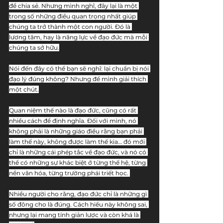
để chia sẻ. Nhưng mình nghĩ, đây lại là một 
trong số những điều quan trọng nhất giúp 
chúng ta trở thành một con người. Đó là 
lương tâm, hay là năng lực về đạo đức mà mỗi 
chúng ta sở hữu.
Nói đến đây có thể bạn sẽ nghĩ: lại chuẩn bị nói 
đạo lý đúng không? Nhưng để mình giải thích 
một chút.
Quan niệm thế nào là đạo đức, cũng có rất 
nhiều cách để định nghĩa. Đối với mình, nó 
không phải là những giáo điều rằng bạn phải 
làm thế này, không được làm thế kia… đó mới 
chỉ là những cái phép tắc về đạo đức, và nó có 
thể có những sự khác biệt ở từng thế hệ, từng 
nền văn hóa, từng trường phái triết học. 
Nhiều người cho rằng, đạo đức chỉ là những gì 
số đông cho là đúng. Cách hiểu này không sai, 
nhưng lại mang tính giản lược và còn khá là 