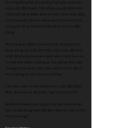
ta cũng đang bỏ phí quãng thời gian quý báu 
của cuộc đời mình. Tất nhiên, quyết định nào 
cũng cần phải được đưa ra một cách thấu đáo, 
có sự suy xét tới khả năng và cơ hội của mình, 
và quyết cái gì thì phải theo đuổi nó cho đến 
cùng.
Nhưng quan điểm của mình là: chúng ta chỉ 
được sống có một lần thôi, một cuộc đời duy 
nhất để chúng ta khám phá xem mình là ai và 
có thể làm được những gì. Nó giống như việc 
chúng ta có dám cược vào chính mình, để có 
một tương lai tốt hơn hay không.
Còn bạn, bạn muốn sống một cuộc đời được 
định đoạt bởi ai, số phận, hay chính mình?
Và để trở thành con người mà bạn khao khát, 
bạn có đủ dũng cảm để đặt niềm tin vào chính 
mình không?