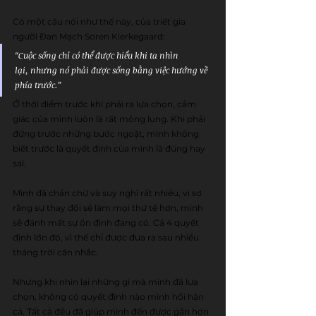
Có một câu nói như thế này, của triết gia 
người Đan Mạch Soren Kierkegaard: 
“Cuộc sống chỉ có thể được hiểu khi ta nhìn 
lại, nhưng nó phải được sống bằng việc hướng về 
phía trước.”
Ở thời điểm trước khi phải ra lựa chọn, cảm 
giác của mình luôn là rất mông lung. Khi phải 
đứng trước những bước ngoặt, mình không 
biết trước là quyết định của mình là đúng hay 
sai.
Mình đã chần chừ và suy nghĩ rất nhiều, vì sợ 
rằng sự thay đổi sẽ làm mọi thứ tệ hơn, mình 
sẽ đánh mất sự ổn định đang có. Cả 4 quyết 
định lớn đó, vì thế chỉ được đưa ra sau nhiều 
tháng trời cân nhắc.
Nhưng khi nhìn lại những gì mà mình đã lựa 
chọn, không có quyết định nào mình hối hận 
cả. Tất cả đều đã giúp mình đến được gần hơn 