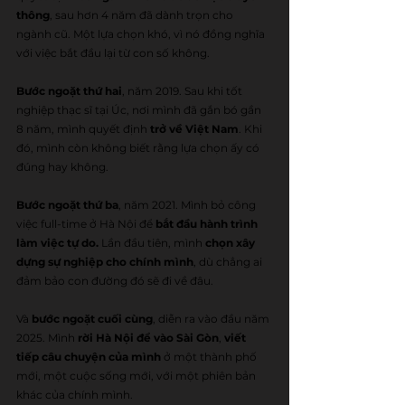
thông
, sau hơn 4 năm đã dành trọn cho 
ngành cũ. Một lựa chọn khó, vì nó đồng nghĩa 
với việc bắt đầu lại từ con số không.
Bước ngoặt thứ hai
, năm 2019. Sau khi tốt 
nghiệp thạc sĩ tại Úc, nơi mình đã gắn bó gần 
8 năm, mình quyết định 
trở về Việt Nam
. Khi 
đó, mình còn không biết rằng lựa chọn ấy có 
đúng hay không.
Bước ngoặt thứ ba
, năm 2021. Mình bỏ công 
việc full-time ở Hà Nội để 
bắt đầu hành trình 
làm việc tự do.
 Lần đầu tiên, mình 
chọn xây 
dựng sự nghiệp cho chính mình
, dù chẳng ai 
đảm bảo con đường đó sẽ đi về đâu.
Và 
bước ngoặt cuối cùng
, diễn ra vào đầu năm 
2025. Mình 
rời Hà Nội để vào Sài Gòn
, 
viết 
tiếp câu chuyện của mình 
ở một thành phố 
mới, một cuộc sống mới, với một phiên bản 
khác của chính mình.