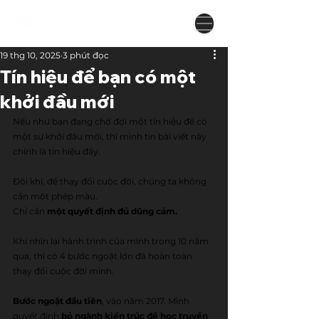
19 thg 10, 2025
3 phút đọc
Tín hiệu để bạn có một
khởi đầu mới
Nếu như bạn đang chờ đợi một tín hiệu để có 
một sự khởi đầu mới, thì mình tin bài viết này 
chính là tín hiệu đấy.
Đôi khi, để thay đổi cuộc đời, chúng ta không 
cần một phép màu.
Chỉ cần 
một quyết định đủ dũng cảm.
Khi nhìn lại hành trình của mình trong 10 năm 
qua, thì có 4 bước ngoặt lớn đã hoàn toàn 
thay đổi cuộc đời mình.
Bước ngoặt đầu tiên
, vào năm 2017. Mình 
quyết định 
bỏ ngành kiến trúc để học truyền 