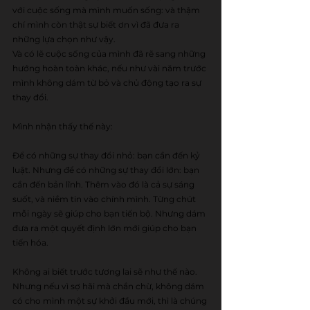
với cuộc sống mà mình muốn sống: và thậm 
chí mình còn thật sự biết ơn vì đã đưa ra 
những lựa chọn như vậy.
Và có lẽ cuộc sống của mình đã rẽ sang những 
hướng hoàn toàn khác, nếu như vài năm trước 
mình không dám từ bỏ và chủ động tạo ra sự 
thay đổi.
Mình nhận thấy thế này:
Để có những sự thay đổi nhỏ: bạn cần đến kỷ 
luật. Nhưng để có những sự thay đổi lớn: bạn 
cần đến bản lĩnh. Thêm vào đó là cả sự sáng 
suốt, và niềm tin vào chính mình. Từng chút 
mỗi ngày sẽ giúp cho bạn tiến bộ. Nhưng dám 
đưa ra một quyết định lớn mới giúp cho bạn 
tiến hóa.
Không ai biết trước tương lai sẽ như thế nào. 
Nhưng nếu vì sợ hãi mà chần chừ, không dám 
có cho mình một sự khởi đầu mới, thì là chúng 