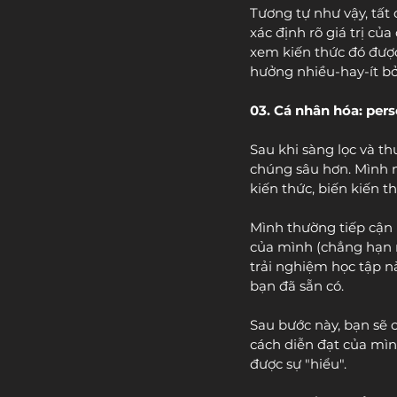
Tương tự như vậy, tất
xác định rõ giá trị củ
xem kiến thức đó được
hưởng nhiều-hay-ít bở
03. Cá nhân hóa: pers
Sau khi sàng lọc và th
chúng sâu hơn. Mình n
kiến thức, biến kiến 
Mình thường tiếp cận b
của mình (chẳng hạn n
trải nghiệm học tập nà
bạn đã sẵn có.
Sau bước này, bạn sẽ c
cách diễn đạt của mìn
được sự "hiểu".