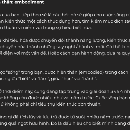
ện thân: embodiment
à của bạn, tiếp theo sẽ là câu hỏi: nó sẽ giúp cho cuộc sống 
ận kiến thức một cách thực dụng hơn, tìm kiếm mục đích sa
 thuần vì niềm vui trong sự hiểu biết nữa.
 khi tiêu hóa được chuyển đổi thành năng lượng, kiến thức s
 chuyển hóa thành những suy nghĩ / hành vi mới. Có thể là n
ối diện với một vấn đề. Hoặc cách bạn hành động, đưa ra quy
ược "sống" trong bạn, được hiện thân (embodied) trong cách b
h giữa "biết" và "làm", giữa "học" với "hành".
 thời điểm này, cũng đang tập trung vào giai đoạn 3 và 4 nh
ọc không còn được nhiều như vài năm trước. Cuộc sống bận 
ứ không phải chỉ tiêu thụ kiến thức đơn thuần.
g gì đã tích lũy và lưu trữ được từ suốt nhiều năm trước, n
ng quả ngọt hữu hình. Đó là dấu hiệu cho biết mình đang 