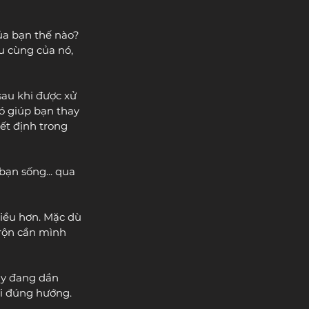
của bạn thế nào? 
u cùng của nó, 
au khi được xử 
ó giúp bạn thay 
ết định trong 
ạn sống... qua 
iều hơn. Mặc dù 
rộn cần mình 
ay đang dần 
đi đúng hướng.