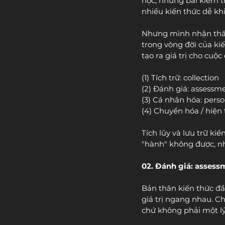
học, những bài kiểm tr
nhiều kiến thức dễ kh
Nhưng mình nhận thấy,
trong vòng đời của ki
tạo ra giá trị cho cuộ
(1) Tích trữ: collection
(2) Đánh giá: assessm
(3) Cá nhân hóa: perso
(4) Chuyển hóa / hiệ
Tích lũy và lưu trữ ki
"hành" không được, nh
02. Đánh giá: assess
Bản thân kiến thức đầ
giá trị ngang nhau. Ch
chứ không phải một lý