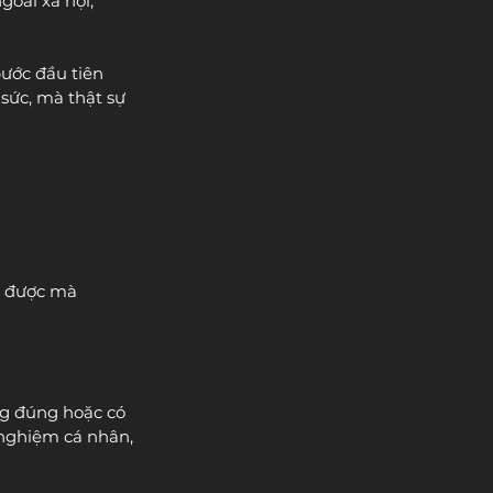
oài xã hội, 
ước đầu tiên 
sức, mà thật sự 
" được mà 
ng đúng hoặc có 
 nghiệm cá nhân, 