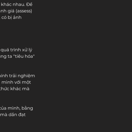
 khác nhau. Để 
nh giá (assess) 
 có bị ảnh 
quá trình xử lý 
g ta "tiêu hóa" 
hính trải nghiệm 
a mình với một 
n thức khác mà 
 của mình, bằng 
 mà dần đạt 