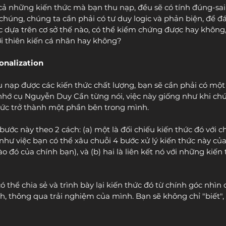
 cả những kiến thức mà bạn thu nạp, đều sẽ có tính đúng-sai
a chúng, chúng ta cần phải có tư duy logic và phản biện, để đá
 dựa trên cơ sở thế nào, có thể kiểm chứng được hay không,
i thiên kiến cá nhân hay không?
onalization
u nạp được các kiến thức chất lượng, bạn sẽ cần phải có một 
hớ cụ Nguyễn Duy Cần từng nói, việc này giống như khi chún
thức trở thành một phần bên trong mình.
ước này theo 2 cách: (a) một là đối chiếu kiến thức đó với c
hư việc bạn có thể xâu chuỗi 4 bước xử lý kiến thức này củ
o đó của chính bạn), và (b) hai là liên kết nó với những kiế
ó thể chia sẻ và trình bày lại kiến thức đó từ chính góc nhìn
h, thông qua trải nghiệm của mình. Bạn sẽ không chỉ "biết",