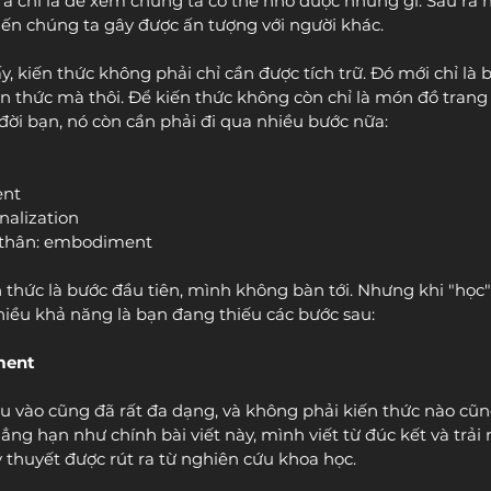
a chỉ là để xem chúng ta có thể nhớ được những gì. Sau ra ng
iến chúng ta gây được ấn tượng với người khác.
 kiến thức không phải chỉ cần được tích trữ. Đó mới chỉ là b
ến thức mà thôi. Để kiến thức không còn chỉ là món đồ trang 
c đời bạn, nó còn cần phải đi qua nhiều bước nữa:
ent
nalization
n thân: embodiment
ến thức là bước đầu tiên, mình không bàn tới. Nhưng khi "học
iều khả năng là bạn đang thiếu các bước sau:
ment
u vào cũng đã rất đa dạng, và không phải kiến thức nào cũ
ẳng hạn như chính bài viết này, mình viết từ đúc kết và trải
 thuyết được rút ra từ nghiên cứu khoa học.