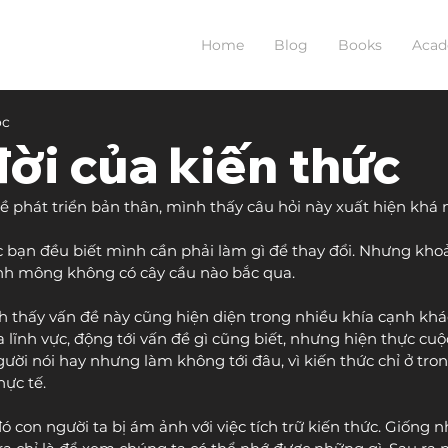
Home
Blog
Books
Aca
ọc
ời của kiến thức
về phát triển bản thân, mình thấy câu hỏi này xuất hiện khá 
ác bạn đều biết mình cần phải làm gì để thay đổi. Nhưng kho
ênh mông không có cây cầu nào bắc qua.
h thấy vấn đề này cũng hiện diện trong nhiều khía cạnh khá
lĩnh vực, động tới vấn đề gì cũng biết, nhưng hiện thực cuộc
ười nói hay nhưng làm không tới đâu, vì kiến thức chỉ ở tro
ực tế.
 con người ta bị ám ảnh với việc tích trữ kiến thức. Giống n