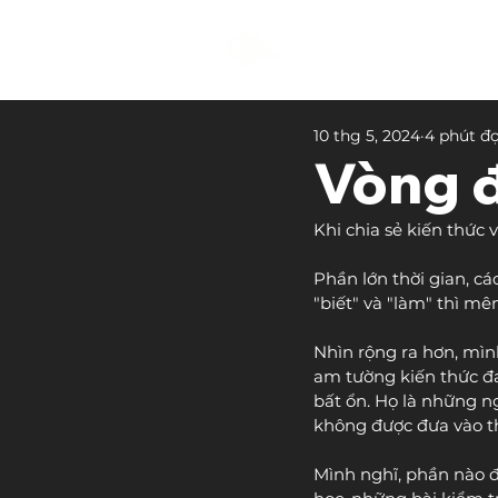
10 thg 5, 2024
4 phút đ
Vòng đ
Khi chia sẻ kiến thức 
Phần lớn thời gian, c
"biết" và "làm" thì m
Nhìn rộng ra hơn, mìn
am tường kiến thức đa 
bất ổn. Họ là những ng
không được đưa vào th
Mình nghĩ, phần nào đó