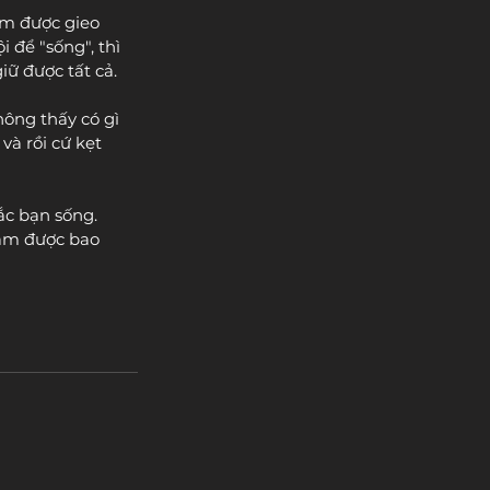
ầm được gieo 
 để "sống", thì 
iữ được tất cả.
ông thấy có gì 
 và rồi cứ kẹt 
c bạn sống. 
àm được bao 