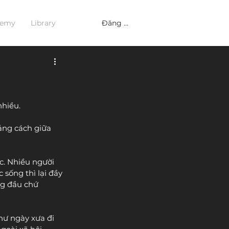
Đăng nhập
demy
Library
nhiều.
ảng cách giữa 
c. Nhiều người 
 sống thì lại đầy 
ng đầu chứ 
hư ngày xưa đi 