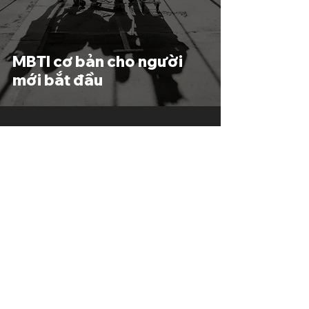
MBTI cơ bản cho người
mới bắt đầu
contact.
cosmicwriter.vn@gmail.com