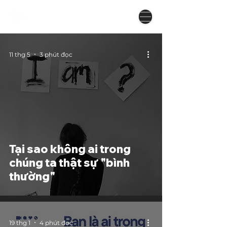
11 thg 5
3 phút đọc
Tại sao không ai trong
chúng ta thật sự "bình
thường"
19 thg 1
4 phút đọc