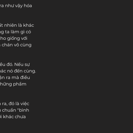
ra như vậy hóa 
ất nhiên là khác 
g ta làm gì có 
ho giống với 
 chán vô cùng 
ều đó. Nếu sự 
thác nó đến cùng. 
ận ra mà điều 
ì những phẩm 
a, đó là việc 
u chuẩn "bình 
i khác chưa 