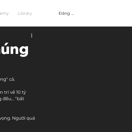
Đăng nhập
demy
Library
húng
ng" cả.
trí về 10 tỷ 
 đều... "bất 
vọng. Người quá 