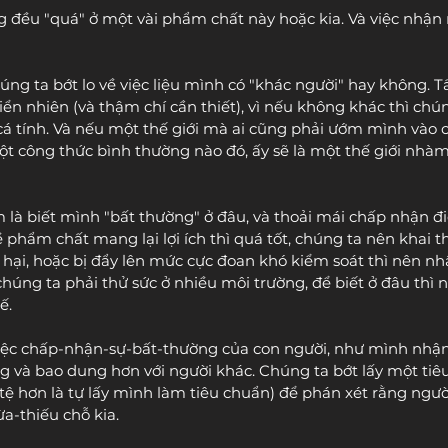
g đều "quá" ở một vài phẩm chất này hoặc kia. Và việc nhận 
húng ta bớt lo về việc liệu mình có "khác người" hay không. T
hiển nhiên (và thậm chí cần thiết), vì nếu không khác thì chún
 cá tính. Và nếu một thế giới mà ai cũng phải ướm mình vào c
 công thức bình thường nào đó, ấy sẽ là một thế giới nhàm
 là biết mình "bất thường" ở đâu, và thoải mái chấp nhận đi
về phẩm chất mang lại lợi ích thì quá tốt, chúng ta nên khai 
 hại, hoặc bị đẩy lên mức cực đoan khó kiểm soát thì nên nh
 chúng ta phải thử sức ở nhiều môi trường, để biết ở đâu th
ế.
iệc chấp-nhận-sự-bất-thường của con người, như mình nhận r
g và bao dung hơn với người khác. Chúng ta bớt lấy một tiê
tệ hơn là tự lấy mình làm tiêu chuẩn) để phán xét rằng ngườ
a-thiếu chỗ kia. 