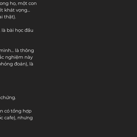
ong họ, một con 
t khát vọng... 
 thật).
là bài học đầu 
ình... là thông 
rắc nghiệm này 
phỏng đoán), là 
 chứng.
n có tổng hợp 
ốc cafe), nhưng 