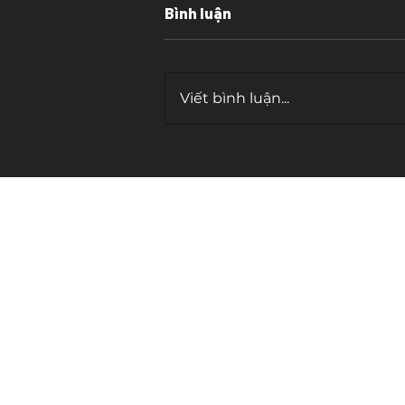
Bình luận
Viết bình luận...
"Mindset" vs "Tư duy"?
contact.
cosmicwriter.vn@gmail.com