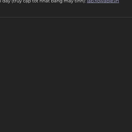
i đây (truy cập tốt nhất bằng máy tính): 
lab.flowable.vn