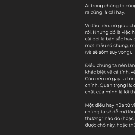
Ai trong chúng ta cũn
ra cũng là cái hay.
Vì đầu tiên: nó giúp c
rồi. Nhưng đó là việc 
cái gọi là bản sắc hay
một mẫu số chung, một
(và sẽ sớm suy vong).
Điều chúng ta nên làm
khác biệt về cá tính, 
Còn nếu nó gây ra tổn
chỉnh. Quan trọng là:
chất của mình là lợi th
Một điều hay nữa từ v
chúng ta sẽ dễ mở lòn
thường" nào đó (hoặc 
được chỗ này, hoặc thừ