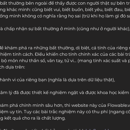
bất thường bên ngoài để thấy được con người thật sự bên tr
g khác mình: cũng biết vui, biết buồn, biết yêu, biết đau, biế
ng mình không có nghĩa rằng họ sai (trừ khi họ làm gì đó sai
và chấp nhận sự bất thường ở mình (cũng như ở người khác), 
 khám phá ra những bất thường, dị biệt, cá tính của riêng m
hiệm tính cách. Điều khiến cho tính chính xác của các bài t
 bộ môn như thần số, vân tay, tử vi... (mang tính xác suất và 
ch dựa trên: 
hành vi của riêng bạn (nghĩa là dựa trên dữ liệu thật),
tâm lý đã được thiết kế nghiêm ngặt và được khoa học kiểm
m phá chính mình sâu hơn, thì website này của Flowable.v
hiệm uy tín. Tuy các bài trắc nghiệm này có thu phí (ngang c
g kết quả cho ra là chất lượng.