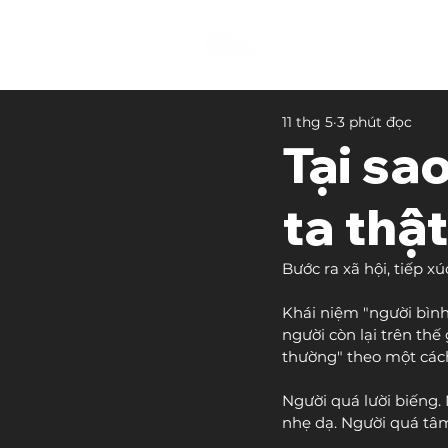
11 thg 5
3 phút đọc
Tại sa
ta thậ
Bước ra xã hội, tiếp x
Khái niệm "người bình 
người còn lại trên thế 
thường" theo một cách
Người quá lười biếng
nhẹ dạ. Người quá tâm