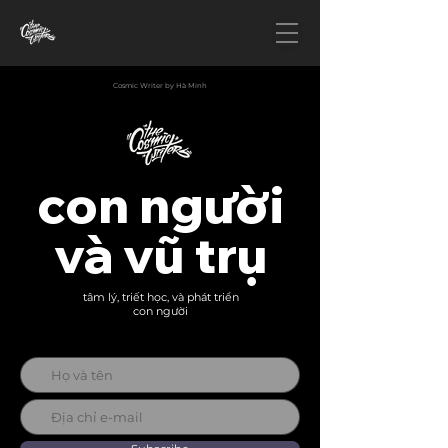
Cosmic Writer by Hà Minh
con người
và vũ trụ
tâm lý, triết học, và phát triển
con người