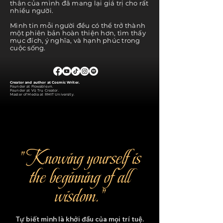
thân của mình đã mang lại giá trị cho rất
nhiều người.
Mình tin mỗi người đều có thể trở thành
một phiên bản hoàn thiện hơn, tìm thấy
mục đích, ý nghĩa, và hạnh phúc trong
cuộc sống.
Creator and author at Cosmic Writer.
Founder at Flowable.vn.
Founder at
Vũ Trụ Creator.
Master of Media at RMIT University.
"Knowing yourself is
the beginning of all
wisdom."
Tự biết mình là khởi đầu của mọi trí tuệ.