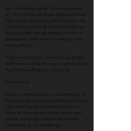
Bởi vì khi não bộ nghĩ về “mình trong tương 
lai”, nó xử lý hình ảnh đó 
gần giống như khi ta 
nghĩ về một người khác.
 (Hal Hershfield – nhà 
nghiên cứu tại UCLA đã chứng minh điều này 
bằng chụp MRI não bộ). Nghĩa là, vô thức, ta 
thường xem “chính mình của tương lai” như 
một người xa lạ.
Và khi ta coi tương lai của mình là người khác, 
ta dễ hành xử với họ như cách ta vẫn đối xử với 
người lạ: thiếu đồng cảm, thiếu tử tế.
Mình lấy ví dụ:
Khi bạn trì hoãn công việc vì “deadline còn xa”, 
thật ra bạn đang chọn phần dễ cho mình hôm 
nay, và đùn đẩy hết khó khăn cho mình ở 
tương lai. Hôm nay bạn sướng, nhưng ngày 
mai bạn của tương lai sẽ phải trả giá bằng 
căng thẳng, áp lực, và thiếu ngủ.