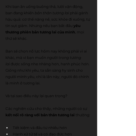
Khi bạn ăn uống buông thả, lười vận động, 
bạn đang khiến 
bản thân tương lai
 phải gánh 
hậu quả: cơ thể nặng nề, sức khỏe đi xuống, tự 
tin sụt giảm. Nhưng nếu bạn bắt đầu 
yêu 
thương phiên bản tương lai của mình
, mọi 
thứ sẽ khác.
Bạn sẽ chọn nỗ lực hôm nay không phải vì ai 
khác, mà vì bạn muốn 
người trong tương 
lai
 được sống nhẹ nhàng hơn, hạnh phúc hơn. 
Giống như khi yêu, ta sẵn sàng hy sinh cho 
người mình yêu, chỉ là lần này, người đó chính 
là 
mình
 ở tương lai.
Và tại sao điều này lại quan trọng?
Các nghiên cứu cho thấy, những người có sự 
kết nối rõ ràng với bản thân tương lai
 thường:
Tiết kiệm và đầu tư nhiều hơn
Hành xử tử tế và có đạo đức hơn