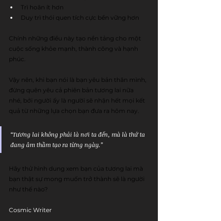
Trì hoãn ít hơn
Duy trì thói quen tích cực bền vững hơn 
Chính những điều này tạo nền tảng cho một 
cuộc sống khỏe mạnh, thành công và hạnh 
phúc.
Vậy nên, khi bạn nói là bạn yêu bản thân mình, 
đừng quên yêu cả phiên bản tương lai nữa 
nhé, bởi người ấy là người sẽ nhận hết mọi kết 
quả từ những lựa chọn bạn đưa ra hôm nay.
“Tương lai không phải là nơi ta đến, mà là thứ ta 
đang âm thầm tạo ra từng ngày.” 
Hãy thử hình dung xem bạn của tương lai mà 
bạn thật sự mong muốn trở thành sẽ là người 
như thế nào? 
Cosmic Writer