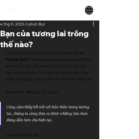
4 thg 11, 2025
2 phút đọc
Bạn của tương lai trông
thế nào?
Trong tâm lý học, có một khái niệm gọi là 
Future Self
 – “phiên bản tương lai của bạn”.Đó 
là hình dung, cảm nhận, và sự hiểu biết của 
bạn về chính mình trong tương lai: ngày mai, 
một tháng sau, hay thậm chí là nhiều năm sau.
Và có một điều cực kỳ thú vị:
Càng cảm thấy kết nối với bản thân trong tương 
lai, chúng ta càng đưa ra được những lựa chọn 
đúng đắn hơn cho hiện tại.
Tại sao lại như vậy?