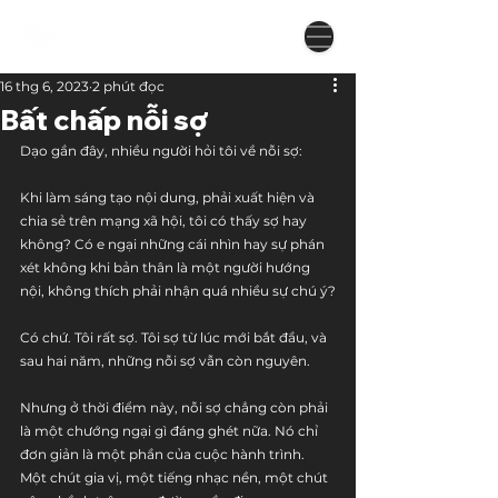
16 thg 6, 2023
2 phút đọc
Bất chấp nỗi sợ
Dạo gần đây, nhiều người hỏi tôi về nỗi sợ:
Khi làm sáng tạo nội dung, phải xuất hiện và 
chia sẻ trên mạng xã hội, tôi có thấy sợ hay 
không? Có e ngại những cái nhìn hay sự phán 
xét không khi bản thân là một người hướng 
nội, không thích phải nhận quá nhiều sự chú ý?
Có chứ. Tôi rất sợ. Tôi sợ từ lúc mới bắt đầu, và 
sau hai năm, những nỗi sợ vẫn còn nguyên. 
Nhưng ở thời điểm này, nỗi sợ chẳng còn phải 
là một chướng ngại gì đáng ghét nữa. Nó chỉ 
đơn giản là một phần của cuộc hành trình. 
Một chút gia vị, một tiếng nhạc nền, một chút 