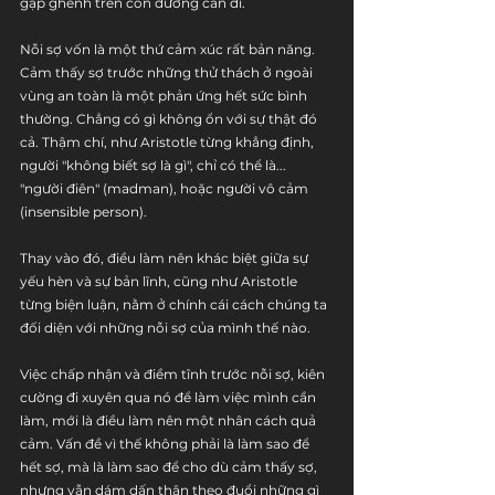
gập ghềnh trên con đường cần đi.
Nỗi sợ vốn là một thứ cảm xúc rất bản năng. 
Cảm thấy sợ trước những thử thách ở ngoài 
vùng an toàn là một phản ứng hết sức bình 
thường. Chẳng có gì không ổn với sự thật đó 
cả. Thậm chí, như Aristotle từng khẳng định, 
người "không biết sợ là gì", chỉ có thể là... 
"người điên" (madman), hoặc người vô cảm 
(insensible person).
Thay vào đó, điều làm nên khác biệt giữa sự 
yếu hèn và sự bản lĩnh, cũng như Aristotle 
từng biện luận, nằm ở chính cái cách chúng ta 
đối diện với những nỗi sợ của mình thế nào. 
Việc chấp nhận và điềm tĩnh trước nỗi sợ, kiên 
cường đi xuyên qua nó để làm việc mình cần 
làm, mới là điều làm nên một nhân cách quả 
cảm. Vấn đề vì thế không phải là làm sao để 
hết sợ, mà là làm sao để cho dù cảm thấy sợ, 
nhưng vẫn dám dấn thân theo đuổi những gì 