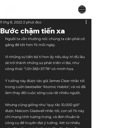
11 thg 8, 2022
2 phút đọc
Bước chậm tiến xa
Người ta vẫn thường nói: chúng ta cần phải cố 
gắng để tốt hơn 1% mỗi ngày.
Vì những sự tiến bộ tí hon ấy nếu duy trì đủ lâu 
sẽ trở thành những sự phát triển vĩ đại, như 
công thức "1.01^365=37.78" có minh họa.
Ý tưởng này được tác giả James Clear nhắc tới 
trong cuốn bestseller "Atomic Habits", và nó đã 
làm thay đổi cuộc sống của rất nhiều người.
Nhưng cũng giống như "quy tắc 10,000 giờ" 
được Malcom Gladwell nhắc tới, con số 1% này 
chỉ mang tính tượng trưng, và đơn thuần là 
công cụ để truyền đạt ý tưởng. Xét từ nhiều 