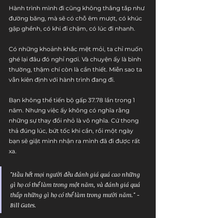
Hành trình mình đi cũng không thẳng tắp như 
đường băng, mà sẽ có chỗ êm mượt, có khúc 
gập ghềnh, có khi đi chậm, có lúc đi nhanh.
Có những khoảnh khắc mệt mỏi, ta chỉ muốn 
ghé lại đâu đó nghỉ ngơi. Và chuyện ấy là bình 
thường, thậm chí còn là cần thiết. Miễn sao ta 
vẫn kiên định với hành trình đang đi.
Bạn không thể tiến bộ gấp 37.78 lần trong 1 
năm. Nhưng việc ấy không có nghĩa rằng 
những sự thay đổi nhỏ là vô nghĩa. Cứ thong 
thả đúng lúc, bứt tốc khi cần, rồi một ngày 
bạn sẽ giật mình nhận ra mình đã đi được rất 
xa.
"Hầu hết mọi người đều đánh giá quá cao những 
gì họ có thể làm trong một năm, và đánh giá quá 
thấp những gì họ có thể làm trong mười năm." - 
Bill Gates.