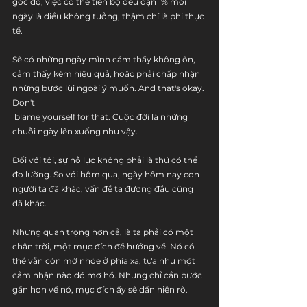
góc độ, việc có thể tiến bộ đều đặn 1% mỗi 
ngày là điều không tưởng, thậm chí là phi thực 
tế.
Sẽ có những ngày mình cảm thấy không ổn, 
cảm thấy kém hiệu quả, hoặc phải chấp nhận 
những bước lùi ngoài ý muốn. And that's okay. 
Don't
 blame yourself for that. Cuộc đời là những 
chuỗi ngày lên xuống như vậy.
Đối với tôi, sự nỗ lực không phải là thứ có thể 
đo lường. So với hôm qua, ngày hôm nay con 
người ta đã khác, vấn đề ta đương đầu cũng 
đã khác.
Nhưng quan trọng hơn cả, là ta phải có một 
chân trời, một mục đích để hướng về. Nó có 
thể vẫn còn mờ nhòe ở phía xa, tựa như một 
cảm nhận nào đó mơ hồ. Nhưng chỉ cần bước 
gần hơn về nó, mục đích ấy sẽ dần hiện rõ.