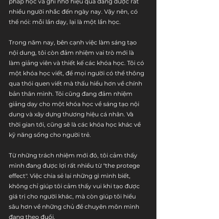
pháp học và ghi nhớ hiệu quả đang được rất 
nhiều người nhắc đến ngày nay. Vậy nên, có 
thể nói: mỗi lần dạy, lại là một lần học.
Trong năm nay, bên cạnh việc làm sáng tạo 
nội dung, tôi còn đảm nhiệm vai trò mới là 
làm giảng viên và thiết kế các khóa học. Tôi có 
một khóa học viết, để mọi người có thể thông 
qua thói quen viết mà thấu hiểu hơn về chính 
bản thân mình. Tôi cũng đang đảm nhiệm 
giảng dạy cho một khóa học về sáng tạo nội 
dung và xây dựng thương hiệu cá nhân. Và 
thời gian tới, cũng sẽ là các khóa học khác về 
kỹ năng sống cho người trẻ.
Từ những trách nhiệm mới đó, tôi cảm thấy 
mình đang được lợi rất nhiều từ "the protege 
effect". Việc chia sẻ lại những gì mình biết, 
không chỉ giúp tôi cảm thấy vui khi tạo được 
giá trị cho người khác, mà còn giúp tôi hiểu 
sâu hơn về những chủ đề chuyên môn mình 
đang theo đuổi.