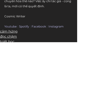
chuyển hóa thế nào? Việc ấy chỉ tác giả - cũng 
là ta, mới có thể quyết định.
Cosmic Writer
Youtube
 | 
Spotify
 | 
Facebook
 | 
Instagram
cảm hứng
đọc chậm
triết học
Bài đăng liên quan