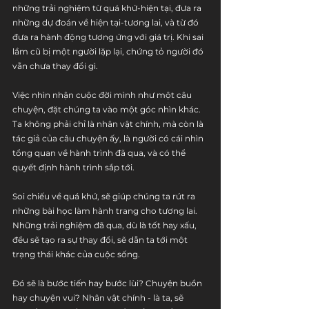
những trải nghiệm từ quá khứ-hiện tại, đưa ra 
những dự đoán về hiện tại-tương lai, và từ đó 
đưa ra hành động tương ứng với giá trị. Khi sai 
lầm cũ bị một người lặp lại, chứng tỏ người đó 
vẫn chưa thay đổi gì.
Việc nhìn nhận cuộc đời mình như một câu 
chuyện, đặt chúng ta vào một góc nhìn khác. 
Ta không phải chỉ là nhân vật chính, mà còn là 
tác giả của câu chuyện ấy, là người có cái nhìn 
tổng quan về hành trình đã qua, và có thể 
quyết định hành trình sắp tới.
Soi chiếu về quá khứ, sẽ giúp chúng ta rút ra 
những bài học làm hành trang cho tương lai. 
Những trải nghiệm đã qua, dù là tốt hay xấu, 
đều sẽ tạo ra sự thay đổi, sẽ dẫn ta tới một 
trạng thái khác của cuộc sống.
Đó sẽ là bước tiến hay bước lùi? Chuyện buồn 
hay chuyện vui? Nhân vật chính - là ta, sẽ 