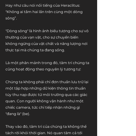
Hay như câu nói nổi tiếng của Heraclitus: 
"Không ai tắm hai lần trên cùng một dòng 
sông”.
"Dòng sông" là hình ảnh biểu tượng cho sự vô 
thường của vạn vật, cho sự chuyển biến 
không ngừng của vật chất và năng lượng nơi 
thực tại mà chúng ta đang sống. 
Là một phân mảnh trong đó, tâm trí chúng ta 
cũng hoạt động theo nguyên lý tương tự:
Chúng ta không phải chỉ đơn thuần lưu trữ lại 
một tập hợp những dữ kiện thông tin thuần 
túy thu nạp được từ môi trường qua các giác 
quan. Con người không vận hành như một 
chiếc camera, tức chỉ tiếp nhận những gì 
"đang là" (be).
Thay vào đó, tâm trí của chúng ta không thể 
tách rời khỏi thời gian. Nó quan tâm cả tới 