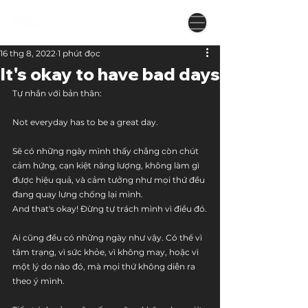
16 thg 8, 2022
1 phút đọc
It's okay to have bad days
Tự nhắn với bản thân:
Not everyday has to be a great day.
Sẽ có những ngày mình thấy chẳng còn chút 
cảm hứng, cạn kiệt năng lượng, không làm gì 
được hiệu quả, và cảm tưởng như mọi thứ đều 
đang quay lưng chống lại mình. 
And that's okay! Đừng tự trách mình vì điều đó.
Ai cũng đều có những ngày như vậy. Có thể vì 
tâm trạng, vì sức khỏe, vì không may, hoặc vì 
một lý do nào đó, mà mọi thứ không diễn ra 
theo ý mình.