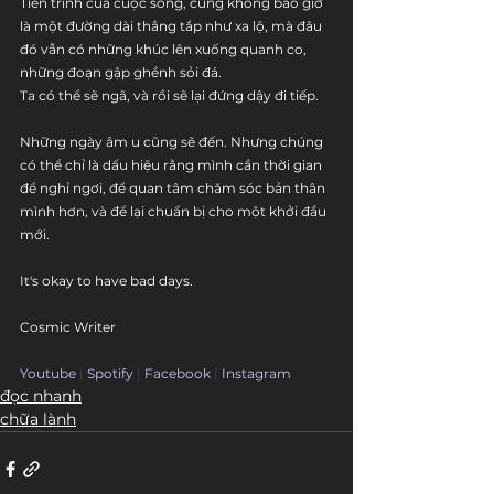
Tiến trình của cuộc sống, cũng không bao giờ 
là một đường dài thẳng tắp như xa lộ, mà đâu 
đó vẫn có những khúc lên xuống quanh co, 
những đoạn gập ghềnh sỏi đá. 
Ta có thể sẽ ngã, và rồi sẽ lại đứng dậy đi tiếp.
Những ngày âm u cũng sẽ đến. Nhưng chúng 
có thể chỉ là dấu hiệu rằng mình cần thời gian 
để nghỉ ngơi, để quan tâm chăm sóc bản thân 
mình hơn, và để lại chuẩn bị cho một khởi đầu 
mới. 
It's okay to have bad days.
Cosmic Writer
Youtube
 | 
Spotify
 | 
Facebook
 | 
Instagram
đọc nhanh
chữa lành