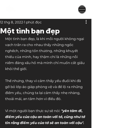
12 thg 8, 2022
1 phút đọc
Một tình bạn đẹp
Một tình bạn đẹp, là khi mỗi người không ngại 
vạch trần ra cho nhau thấy những ngốc 
nghếch, những tổn thương, những khuyết 
thiếu của mình, hay thậm chí là những nỗi 
niềm đáng xấu hổ mà mình chỉ muốn cất giấu 
khỏi thế giới.
Thế nhưng, thay vì cảm thấy yếu đuối khi đã 
gỡ bỏ lớp áo giáp phòng vệ và để lộ ra những 
điểm yếu, chúng ta lại cảm thấy nhẹ nhàng, 
thoải mái, an tâm hơn vì điều đó.
Vì một người bạn thực sự sẽ nói: 
"yên tâm đi, 
điểm yếu của cậu an toàn với tớ, cũng như tớ 
tin rằng điểm yếu của tớ sẽ an toàn với cậu".