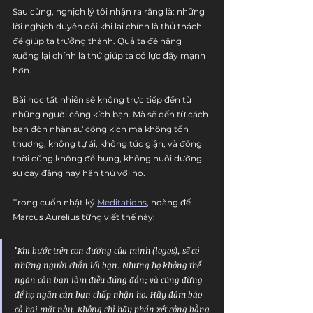
Sau cùng, nghịch lý tôi nhận ra rằng là: những 
lời nghịch duyên đôi khi lại chính là thử thách 
để giúp ta trưởng thành. Quả tạ đè nặng 
xuống lại chính là thứ giúp ta có lực đẩy mạnh 
hơn.
Bài học tất nhiên sẽ không trực tiếp đến từ 
những người công kích bạn. Mà sẽ đến từ cách 
bạn đón nhận sự công kích mà không tổn 
thương, không tự ái, không tức giận, và đồng 
thời cũng không để bụng, không nuôi dưỡng 
sự cay đắng hay hận thù với họ.
Trong cuốn nhật ký 
Meditations
, hoàng đế 
Marcus Aurelius từng viết thế này:
"Khi bước trên con đường của mình (logos), sẽ có 
những người chắn lối bạn. Nhưng họ không thể 
ngăn cản bạn làm điều đúng đắn; và cũng đừng 
để họ ngăn cản bạn chấp nhận họ. Hãy đảm bảo 
cả hai mặt này. Không chỉ hãy phán xét công bằng 