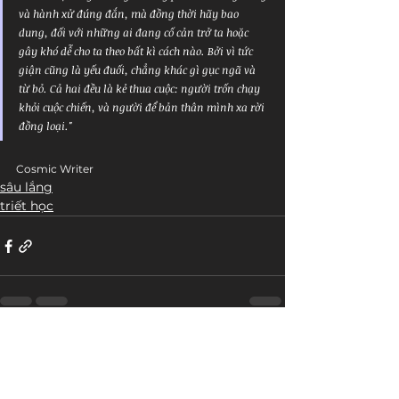
và hành xử đúng đắn, mà đồng thời hãy bao 
dung, đối với những ai đang cố cản trở ta hoặc 
gây khó dễ cho ta theo bất kì cách nào. Bởi vì tức 
giận cũng là yếu đuối, chẳng khác gì gục ngã và 
từ bỏ. Cả hai đều là kẻ thua cuộc: người trốn chạy 
khỏi cuộc chiến, và người để bản thân mình xa rời 
đồng loại."
Cosmic Writer
sâu lắng
triết học
Bài đăng liên quan