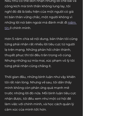
Nếu như có thể đón nhận những lời chê bai và 
công kích mà tinh thần không lung lay, tôi 
nghĩ đó đã là biểu hiện của một người có giá 
trị bản thân vững chắc, một người không vì 
những lời nói bên ngoài mà đánh mất đi 
niềm 
tin 
ở chính mình.
Hơn 5 năm chia sẻ nội dung, bản thân tôi cũng 
từng phải nhận rất nhiều lời tiêu cực từ người 
lạ trên mạng. Những phản hồi chân thành, 
thuyết phục thì tôi đều trân trọng vô cùng. 
Nhưng những sự mỉa mai, xúc phạm vô lý tôi 
từng phải nhận cũng chẳng ít.
Thời gian đầu, những bình luận như vậy khiến 
tôi rất nản lòng. Nhưng về sau, tôi dần thấy 
mình không còn phản ứng quá mạnh mẽ 
trước những lời đó nữa. Mỗi bình luận tiêu cực 
nhận được, tôi đều xem như một cơ hội để 
làm việc với chính mình, và học cách quản lý 
cảm xúc của mình tốt hơn.