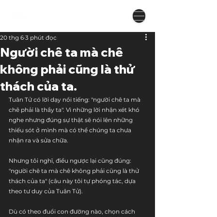
20 thg 6
3 phút đọc
Người chê ta mà chê
không phải cũng là thử
thách của ta.
Tuân Tử có lời dạy nổi tiếng: "người chê ta mà 
chê phải là thầy ta". Vì những lời nhận xét khó 
nghe nhưng đúng sự thật sẽ nói lên những 
thiếu sót ở mình mà có thể chúng ta chưa 
nhận ra và sửa chữa.
Nhưng tôi nghĩ, điều ngược lại cũng đúng: 
"người chê ta mà chê không phải cũng là thử 
thách của ta" (câu này tôi tự phóng tác, dựa 
theo tư duy của Tuân Tử).
Dù có theo đuổi con đường nào, chọn cách 