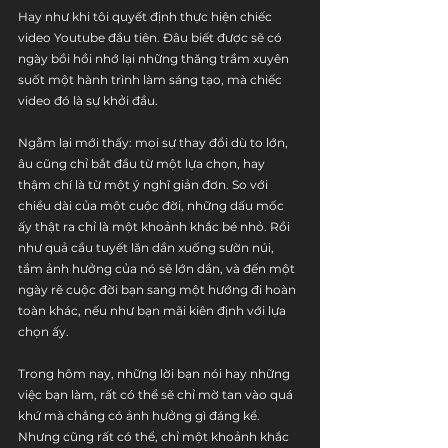
Hay như khi tôi quyết định thực hiện chiếc 
video Youtube đầu tiên. Đâu biết được sẽ có 
ngày bồi hồi nhớ lại những thăng trầm xuyên 
suốt một hành trình làm sáng tạo, mà chiếc 
video đó là sự khởi đầu.
Ngẫm lại mới thấy: mọi sự thay đổi dù to lớn, 
âu cũng chỉ bắt đầu từ một lựa chọn, hay 
thậm chí là từ một ý nghĩ giản đơn. So với 
chiều dài của một cuộc đời, những dấu mốc 
ấy thật ra chỉ là một khoảnh khắc bé nhỏ. Rồi 
như quả cầu tuyết lăn dần xuống sườn núi, 
tầm ảnh hưởng của nó sẽ lớn dần, và đến một 
ngày rẽ cuộc đời bạn sang một hướng đi hoàn 
toàn khác, nếu như bạn mãi kiên định với lựa 
chọn ấy.
Trong hôm nay, những lời bạn nói hay những 
việc bạn làm, rất có thể sẽ chỉ mờ tan vào quá 
khứ mà chẳng có ảnh hưởng gì đáng kể. 
Nhưng cũng rất có thể, chỉ một khoảnh khắc 