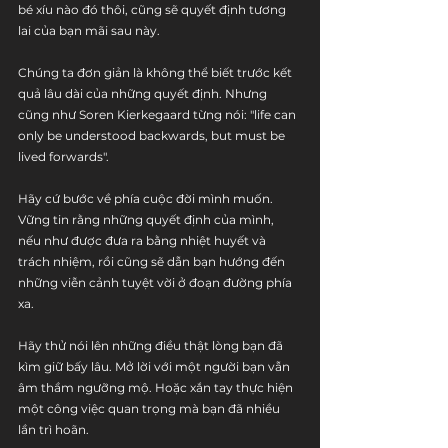
bé xíu nào đó thôi, cũng sẽ quyết định tương 
lai của bạn mãi sau này.
Chúng ta đơn giản là không thể biết trước kết 
quả lâu dài của những quyết định. Nhưng 
cũng như Soren Kierkegaard từng nói: "life can 
only be understood backwards, but must be 
lived forwards".
Hãy cứ bước về phía cuộc đời mình muốn. 
Vững tin rằng những quyết định của mình, 
nếu như được đưa ra bằng nhiệt huyết và 
trách nhiệm, rồi cũng sẽ dẫn bạn hướng đến 
những viễn cảnh tuyệt vời ở đoạn đường phía 
xa.
Hãy thử nói lên những điều thật lòng bạn đã 
kìm giữ bấy lâu. Mở lời với một người bạn vẫn 
âm thầm ngưỡng mộ. Hoặc xắn tay thực hiện 
một công việc quan trọng mà bạn đã nhiều 
lần trì hoãn.