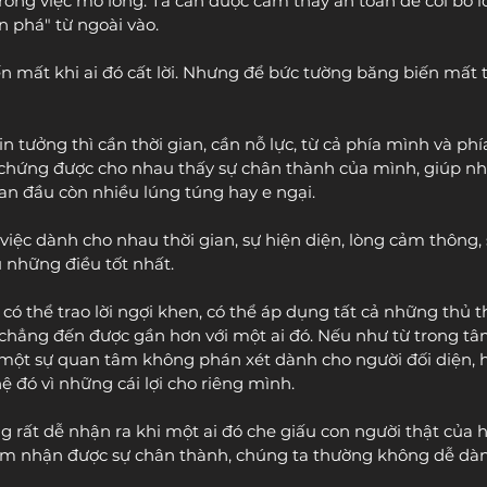
ong việc mở lòng. Ta cần được cảm thấy an toàn để cởi bỏ lớ
n phá" từ ngoài vào.
ến mất khi ai đó cất lời. Nhưng để bức tường băng biến mất t
n tưởng thì cần thời gian, cần nỗ lực, từ cả phía mình và phía
chứng được cho nhau thấy sự chân thành của mình, giúp nh
ban đầu còn nhiều lúng túng hay e ngại.
iệc dành cho nhau thời gian, sự hiện diện, lòng cảm thông, 
những điều tốt nhất.
 có thể trao lời ngợi khen, có thể áp dụng tất cả những thủ t
chẳng đến được gần hơn với một ai đó. Nếu như từ trong t
đi một sự quan tâm không phán xét dành cho người đối diện, h
 đó vì những cái lợi cho riêng mình.
g rất dễ nhận ra khi một ai đó che giấu con người thật của 
ảm nhận được sự chân thành, chúng ta thường không dễ dàn