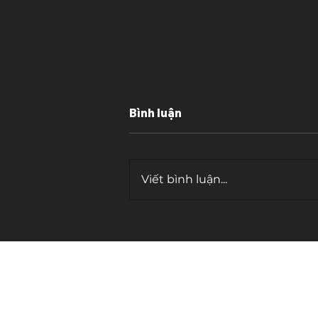
Bình luận
Viết bình luận...
Cái bẫy của "tần số cao"