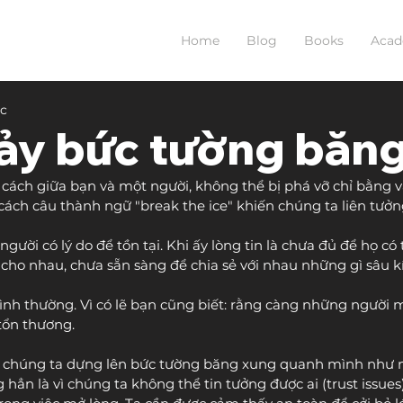
Home
Blog
Books
Aca
ọc
ảy bức tường băn
ách giữa bạn và một người, không thể bị phá vỡ chỉ bằng và
cách câu thành ngữ "break the ice" khiến chúng ta liên tưởn
gười có lý do để tồn tại. Khi ấy lòng tin là chưa đủ để họ có 
 cho nhau, chưa sẵn sàng để chia sẻ với nhau những gì sâu k
bình thường. Vì có lẽ bạn cũng biết: rằng càng những người m
tổn thương.
, chúng ta dựng lên bức tường băng xung quanh mình như m
hẳn là vì chúng ta không thể tin tưởng được ai (trust issues