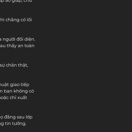
p áo giáp, chứ 
hì chẳng có lối 
 người đối diện. 
au thấy an toàn 
sự chân thật, 
huật giao tiếp 
âm bạn không có 
oặc chỉ xuất 
họ đằng sau lớp 
g tin tưởng.