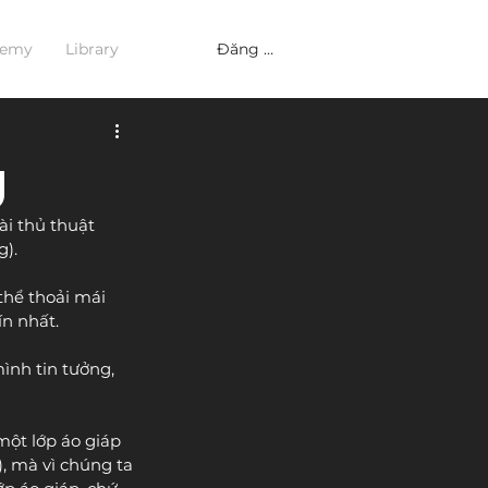
Đăng nhập
demy
Library
g
i thủ thuật 
g).
thể thoải mái 
ín nhất.
ình tin tưởng, 
ột lớp áo giáp 
), mà vì chúng ta 