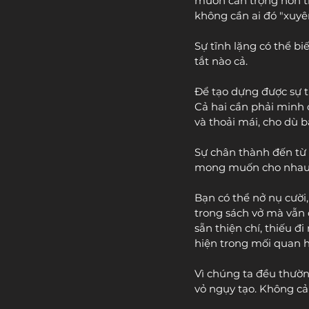
muốn cẩn trọng hơn tr
không cần ai đó "xuyê
Sự tĩnh lặng có thể bi
tắt nào cả.
Để tạo dựng được sự ti
Cả hai cần phải minh 
và thoải mái, cho dù 
Sự chân thành đến từ v
mong muốn cho nhau 
Bạn có thể nở nụ cười,
trong sách vở mà vẫn 
sẵn thiện chí, thiếu 
hiện trong mối quan hệ
Vì chúng ta đều thườn
vỏ ngụy tạo. Không c