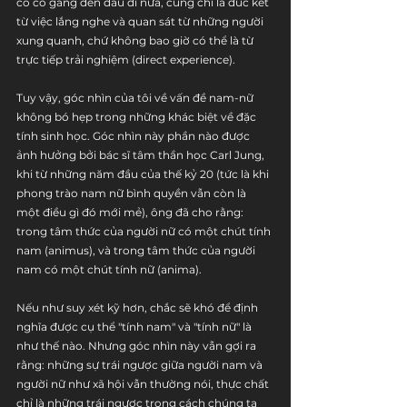
có cố gắng đến đâu đi nữa, cũng chỉ là đúc kết 
từ việc lắng nghe và quan sát từ những người 
xung quanh, chứ không bao giờ có thể là từ 
trực tiếp trải nghiệm (direct experience).
Tuy vậy, góc nhìn của tôi về vấn đề nam-nữ 
không bó hẹp trong những khác biệt về đặc 
tính sinh học. Góc nhìn này phần nào được 
ảnh hưởng bởi bác sĩ tâm thần học Carl Jung, 
khi từ những năm đầu của thế kỷ 20 (tức là khi 
phong trào nam nữ bình quyền vẫn còn là 
một điều gì đó mới mẻ), ông đã cho rằng: 
trong tâm thức của người nữ có một chút tính 
nam (animus), và trong tâm thức của người 
nam có một chút tính nữ (anima).
Nếu như suy xét kỹ hơn, chắc sẽ khó để định 
nghĩa được cụ thể "tính nam" và "tính nữ" là 
như thế nào. Nhưng góc nhìn này vẫn gợi ra 
rằng: những sự trái ngược giữa người nam và 
người nữ như xã hội vẫn thường nói, thực chất 
chỉ là những trái ngược trong cách chúng ta 