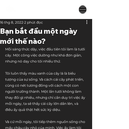
16 thg 8, 2022
2 phút đọc
Bạn bắt đầu một ngày
mới thế nào?
Mỗi sáng thức dậy, việc đầu tiên tôi làm là tưới 
cây. Một công việc dường như khá đơn giản, 
nhưng nó dạy cho tôi nhiều thứ.
Tôi luôn thấy màu xanh của cây lá là biểu 
tượng của sự sống. Và cách cái cây phát triển, 
cũng có nét tương đồng với cách một con 
người trưởng thành. Một lần tưới không làm 
thay đổi gì nhiều, nhưng chỉ cần duy trì việc ấy 
mỗi ngày, ta sẽ thấy cái cây lớn dần lên, và 
điều ấy quả thật hết sức kỳ diệu.
Và cứ mỗi ngày, tôi tiếp thêm nguồn sống cho 
mấy chậu cây nhỏ của mình. Việc ấy làm tôi 