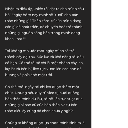
Nhận ra điều ấy, khiến tôi đặt ra cho mình câu 
hỏi: "ngày hôm nay mình sẽ “tưới” cho bản 
thân những gì? Thân-tâm-trí của mình đang 
cần gì để phát triển, để chuyển hoá trở thành 
những gì nguồn sống bên trong mình đang 
khao khát?"
Tôi không mơ ước một ngày mình sẽ trở 
thành cây đại thụ. Sức lực và khả năng tôi đều 
có hạn. Có thể tôi sẽ chỉ là một nhánh cây leo, 
lay lắt và bền bỉ, liên tục vươn lên cao hơn để 
hướng về phía ánh mặt trời. 
Có thể mỗi ngày tôi chỉ leo được thêm một 
chút. Nhưng nếu duy trì việc tự nuôi dưỡng 
bản thân mình đủ lâu, tôi sẽ liên tục vượt qua 
những giới hạn cũ của bản thân, và tự bản 
thân điều ấy cũng đã chan chứa ý nghĩa. 
Chúng ta không được lựa chọn mình sinh ra là 