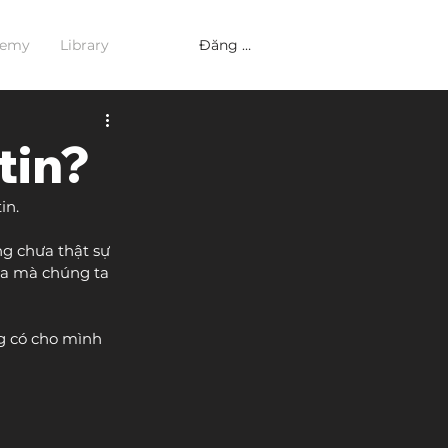
Đăng nhập
demy
Library
tin?
in.
ng chưa thật sự 
hoa mà chúng ta 
g có cho mình 