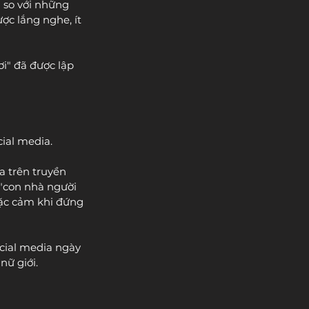
" so với những 
ợc lắng nghe, ít 
i" đã được lập 
cial media.
 trên truyền 
"con nhà người 
mặc cảm khi đứng 
cial media ngày 
nữ giới.