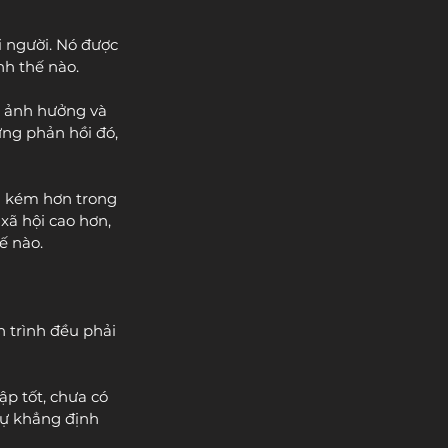
ỗi người. Nó được 
nh thế nào.
ị ảnh hưởng và 
ng phản hồi đó, 
a kém hơn trong 
xã hội cao hơn, 
ế nào.
 trình đều phải 
p tốt, chưa có 
tự khẳng định 