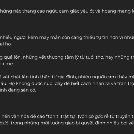
những nấc thang cao ngút, cảm giác yếu ớt và hoang mang là
 nhiều người kém may mắn còn càng thiếu tự tin hơn vì nh
ai họ.
g quá lớn, những vết thương tâm lý từ tuổi thơ, hay những th
a mẹ...
về vật chất lẫn tinh thần từ gia đình, nhiều người cảm thấy 
đầu. Họ không được nuôi dạy để biết cách nhận ra và trân tr
nh đang sẵn có.
 nền văn hóa đề cao "tôn ti trật tự" (vốn có gốc rễ từ truyền
-dưới trong những mối tương giao bị quyết định nhiều bởi yếu