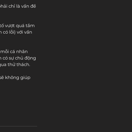
hải chỉ là vấn đề 
tố vượt quá tầm 
có lỗi) với vấn 
à mỗi cá nhân 
n có sự chủ động 
qua thử thách.
 sẽ không giúp 