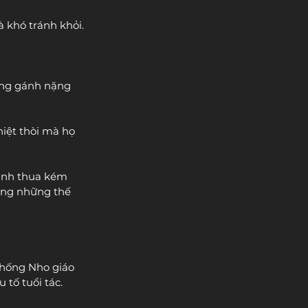
 khó tránh khỏi.
ững gánh nặng 
iệt thòi mà họ 
mình thua kém 
ọng những thế 
 thống Nho giáo 
 tố tuổi tác.