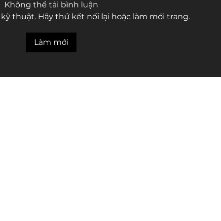
Không thể tải bình luận
kỹ thuật. Hãy thử kết nối lại hoặc làm mới trang.
Làm mới
Sự khác biệt tư tưởng
Thấu
giữa Jung và Đức Phật
trở 