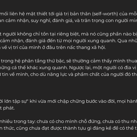
 mối liên hệ mật thiết tới giá trị bản thân (self-worth) của m
ạn cảm nhận, suy nghĩ, đánh giá, và trân trọng con người mì
ột người không chỉ tồn tại riêng biệt, mà nó cũng phần nào b
 cảm nhận, đánh giá đến từ mọi người xung quanh. Qua nhữ
về vị trí của mình ở đâu trên nấc thang xã hội.
 trong hệ phân tầng thứ bậc, sẽ thường cảm thấy mình thu
ững cá thể khác xung quanh. Ngược lại, một người có địa vị 
 tin về mình, cho dù năng lực và phẩm chất của người đó th
ời lớn tập sự" khi vừa mới chập chững bước vào đời, mọi hành
t phát.
nhiều trong tay: chưa có cho mình chỗ đứng, chưa có thu nhậ
n thức, cũng chưa đạt được thành tựu gì đáng kể để có thể 