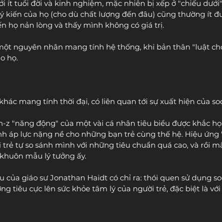
với ít tuổi đời và kinh nghiệm, mặc nhiên bị xếp ở "chiếu dưới
ý kiến của họ (cho dù chất lượng đến đâu) cũng thường ít đư
ến họ nản lòng và thấy mình không có giá trị.
một nguyên nhân mang tính hệ thống, khi bản thân "luật chơ
o họ.
ác mang tính thời đại, có liên quan tới sự xuất hiện của so
z "năng động" của một vài cá nhân tiêu biểu được khắc họa
ành áp lực nặng nề cho những bạn trẻ cùng thế hệ. Hiệu ứng 
i trẻ tự so sánh mình với những tiêu chuẩn quá cao, và rồi 
khuôn mẫu lý tưởng ấy.
của giáo sư Jonathan Haidt có chỉ ra: thói quen sử dụng so
 tiêu cực lên sức khỏe tâm lý của người trẻ, đặc biệt là với 