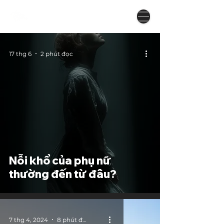
17 thg 6
2 phút đọc
Nỗi khổ của phụ nữ
thường đến từ đâu?
7 thg 4, 2024
8 phút đọc