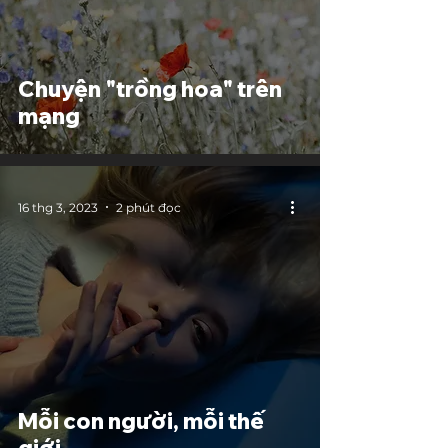
Chuyện "trồng hoa" trên
mạng
16 thg 3, 2023
2 phút đọc
Mỗi con người, mỗi thế