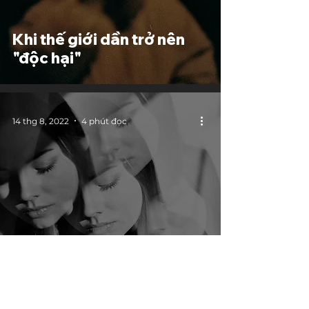
Khi thế giới dần trở nên
"độc hại"
14 thg 8, 2022
4 phút đọc
Cơn khủng hoảng kiến
thức tâm lý