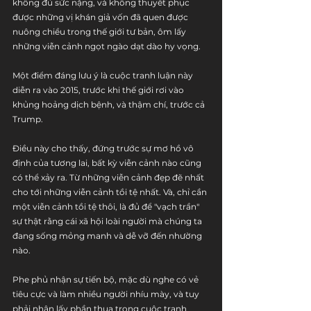
không đủ sức nặng, và không thuyết phục 
được những vị khán giả vốn đã quen được 
nuông chiều trong thế giới tư bản, ôm lấy 
những viễn cảnh ngọt ngào dạt dào hy vọng.
Một điểm đáng lưu ý là cuộc tranh luận này 
diễn ra vào 2015, trước khi thế giới rơi vào 
khủng hoảng dịch bệnh, và thậm chí, trước cả 
Trump. 
Điều này cho thấy, đứng trước sự mơ hồ vô 
định của tương lai, bất kỳ viễn cảnh nào cũng 
có thể xảy ra. Từ những viễn cảnh đẹp đẽ nhất 
cho tới những viễn cảnh tồi tệ nhất. Và, chỉ cần 
một viễn cảnh tồi tệ thôi, là đủ để "vạch trần" 
sự thật rằng cái xã hội loài người mà chúng ta 
đang sống mỏng manh và dễ vỡ đến nhường 
nào.
Phe phủ nhận sự tiến bộ, mặc dù nghe có vẻ 
tiêu cực và làm nhiều người nhíu mày, và tuy 
phải nhận lấy phần thua trong cuộc tranh 