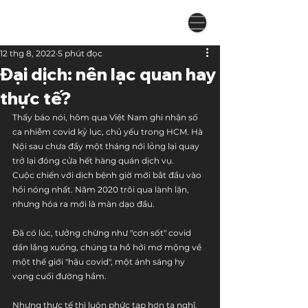
12 thg 8, 2022
5 phút đọc
Đại dịch: nên lạc quan hay
thực tế?
Thấy báo nói, hôm qua Việt Nam ghi nhận số 
ca nhiễm covid kỷ lục, chủ yếu trong HCM. Hà 
Nội sau chưa đầy một tháng nới lỏng lại quay 
trở lại đóng cửa hết hàng quán dịch vụ.
Cuộc chiến với dịch bệnh giờ mới bắt đầu vào 
hồi nóng nhất. Năm 2020 trôi qua lành lặn, 
nhưng hóa ra mới là màn dạo đầu.
Đã có lúc, tưởng chừng như "cơn sốt" covid 
dần lắng xuống, chúng ta hồ hởi mơ mộng về 
một thế giới "hậu covid", một ánh sáng hy 
vọng cuối đường hầm. 
Nhưng thực tế thì luôn phức tạp hơn ta nghĩ. 