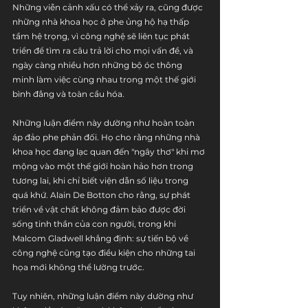
Những viễn cảnh xấu có thể xảy ra, cũng được 
những nhà khoa học ở phe ủng hộ hạ thấp 
tầm hệ trọng, vì công nghệ sẽ liên tục phát 
triển để tìm ra câu trả lời cho mọi vấn đề, và 
ngày càng nhiều hơn những bộ óc thông 
minh làm việc cùng nhau trong một thế giới 
bình đẳng và toàn cầu hóa.
Những luận điểm này dường như hoàn toàn 
áp đảo phe phản đối. Họ cho rằng những nhà 
khoa học đang lạc quan đến "ngây thơ" khi mơ 
mộng vào một thế giới hoàn hảo hơn trong 
tương lai, khi chỉ biết viện dẫn số liệu trong 
quá khứ. Alain De Botton cho rằng, sự phát 
triển về vật chất không đảm bảo được đời 
sống tinh thần của con người, trong khi 
Malcom Gladwell khẳng định: sự tiến bộ về 
công nghệ cũng tạo điều kiện cho những tai 
họa mới không thể lường trước.
Tuy nhiên, những luận điểm này dường như 