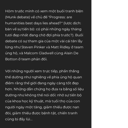
Hôm trước mình có xem một buổi tranh biện 
(Munk debate) về chủ đề "Progress: are 
humanities best days lies ahead?" (lược dịch: 
bàn về sự tiến bộ: có phải những ngày tháng 
tươi đẹp nhất đang chờ đợi phía trước?). Buổi 
debate có sự tham gia của một vài cái tên lẫy 
lừng như Steven Pinker và Matt Ridley ở team 
ủng hộ, và Malcom Gladwell cùng Alain De 
Botton ở team phản đối. 
Với những người xem trực tiếp, phần thắng 
thế dường như nghiêng về phía ủng hộ quan 
điểm rằng thế giới đang ngày càng tốt đẹp 
hơn. Những dẫn chứng họ đưa ra bằng số liệu 
dường như không thể nói dối: nhờ sự tiến bộ 
của khoa học kỹ thuật, mà tuổi thọ của con 
người ngày một tăng, giảm thiểu được nạn 
đói, giảm thiểu được bệnh tật, chiến tranh 
cũng bị đẩy lùi...