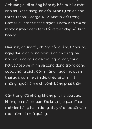
Ánh sáng cuối đường hầm ấy hóa ra lại là một 
con tàu khác đang lao đến. Mình tự nhiên nhớ 
tới câu thoại George. R. R. Martin viết trong 
Game Of Thrones: 
"The night is dark and full of 
terrors"
 (màn đêm tăm tối và tràn đầy nỗi kinh 
hoàng).
Điều này chứng tỏ, những nỗi lo lắng từ những 
ngày đầu dịch bùng phát là chính đáng, nếu 
như đó là động lực để mọi người có ý thức 
hơn, tự bảo vệ mình và cộng đồng trong công 
cuộc chống dịch. Còn những người lạc quan 
thái quá, coi nhẹ vấn đề, khéo lại chính là 
những người làm dịch bệnh bùng phát thêm.
Cẩn trọng, đề phòng không phải là tiêu cực, 
không phải là bi quan. Đó là sự lạc quan được 
thể hiện bằng hành động, thay vì được đặt vào 
một niềm tin mù quáng.