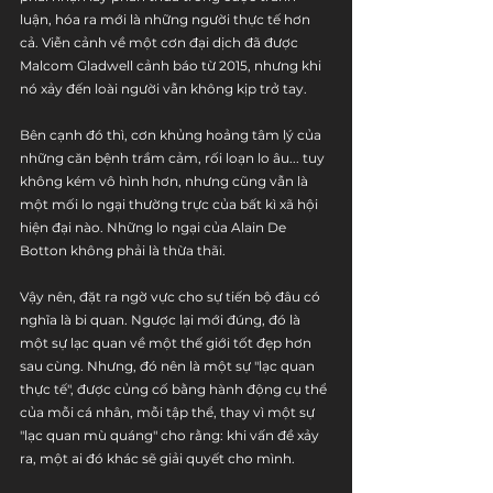
luận, hóa ra mới là những người thực tế hơn 
cả. Viễn cảnh về một cơn đại dịch đã được 
Malcom Gladwell cảnh báo từ 2015, nhưng khi 
nó xảy đến loài người vẫn không kịp trở tay.
Bên cạnh đó thì, cơn khủng hoảng tâm lý của 
những căn bệnh trầm cảm, rối loạn lo âu... tuy 
không kém vô hình hơn, nhưng cũng vẫn là 
một mối lo ngại thường trực của bất kì xã hội 
hiện đại nào. Những lo ngại của Alain De 
Botton không phải là thừa thãi.
Vậy nên, đặt ra ngờ vực cho sự tiến bộ đâu có 
nghĩa là bi quan. Ngược lại mới đúng, đó là 
một sự lạc quan về một thế giới tốt đẹp hơn 
sau cùng. Nhưng, đó nên là một sự "lạc quan 
thực tế", được củng cố bằng hành động cụ thể 
của mỗi cá nhân, mỗi tập thể, thay vì một sự 
"lạc quan mù quáng" cho rằng: khi vấn đề xảy 
ra, một ai đó khác sẽ giải quyết cho mình.