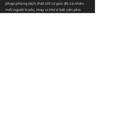
pháp phòng dịch thật tốt từ góc độ cá nhân 
mỗi người trước, thay vì thờ ơ bất cẩn phó 
mặc vào bất kì ai khác.
Lúc ấy chúng ta mới có cơ hội để mơ mộng về 
một thế giới "hậu covid". Còn không, thì "màn 
đêm tăm tối và nhiều nỗi kinh hoàng" vẫn cứ 
còn dai dẳng mãi.
Tương lai ẩn chứa nhiều viễn cảnh xấu, và cẩn 
trọng không bao giờ là thừa.
Cosmic Writer
Youtube
 | 
Spotify
 | 
Facebook
 | 
Instagram
đọc chậm
xã hội