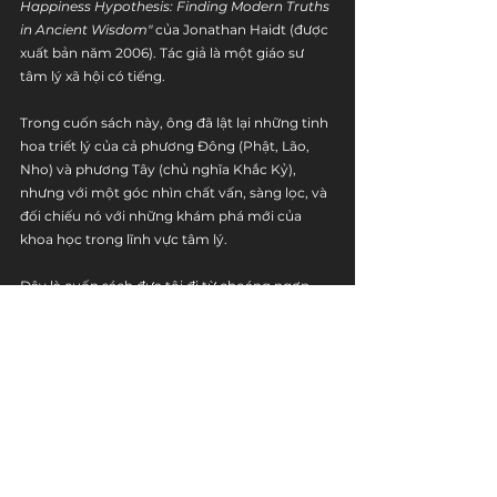
Happiness Hypothesis: Finding Modern Truths 
in Ancient Wisdom"
 của Jonathan Haidt (được 
xuất bản năm 2006). Tác giả là một giáo sư 
tâm lý xã hội có tiếng. 
Trong cuốn sách này, ông đã lật lại những tinh 
hoa triết lý của cả phương Đông (Phật, Lão, 
Nho) và phương Tây (chủ nghĩa Khắc Kỷ), 
nhưng với một góc nhìn chất vấn, sàng lọc, và 
đối chiếu nó với những khám phá mới của 
khoa học trong lĩnh vực tâm lý. 
Đây là cuốn sách đưa tôi đi từ choáng ngợp 
này tới choáng ngợp khác, và mở mang được 
rất nhiều điều. Rất khuyến khích mọi người 
tìm đọc.
Cosmic Writer
Youtube
 | 
Spotify
 | 
Facebook
 | 
Instagram
đọc chậm
xã hội