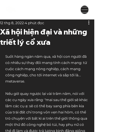
12 thg 8, 2022
4 phút đọc
Xã hội hiện đại và những
triết lý cổ xưa
Suốt hàng ngàn năm qua, xã hội con người đã 
có nhiều sự thay đổi mang tính cách mạng: từ 
cuộc cách mạng nông nghiệp, cách mạng 
công nghiệp, cho tới internet và sắp tới là... 
metaverse.
Nếu giờ quay ngược lại vài trăm năm, nói với 
các cụ ngày xưa rằng: "mai sau thế giới sẽ khác 
lắm các cụ ạ: sẽ có thể bay sang phía bên kia 
của trái đất chỉ trong vỏn vẹn hai hôm, có thể 
trò chuyện với bất kì ai trên thế giới thông qua 
một thứ đồ công nghệ bỏ túi, hay phụ nữ có 
thể đi làm và được trả lương bình đẳng giống 