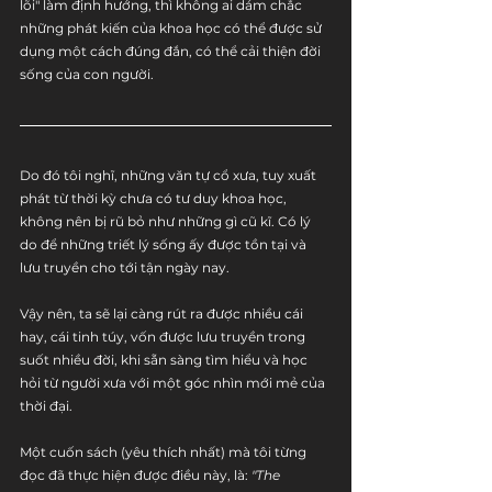
lõi" làm định hướng, thì không ai dám chắc 
những phát kiến của khoa học có thể được sử 
dụng một cách đúng đắn, có thể cải thiện đời 
sống của con người.
Do đó tôi nghĩ, những văn tự cổ xưa, tuy xuất 
phát từ thời kỳ chưa có tư duy khoa học, 
không nên bị rũ bỏ như những gì cũ kĩ. Có lý 
do để những triết lý sống ấy được tồn tại và 
lưu truyền cho tới tận ngày nay.
Vậy nên, ta sẽ lại càng rút ra được nhiều cái 
hay, cái tinh túy, vốn được lưu truyền trong 
suốt nhiều đời, khi sẵn sàng tìm hiểu và học 
hỏi từ người xưa với một góc nhìn mới mẻ của 
thời đại. 
Một cuốn sách (yêu thích nhất) mà tôi từng 
đọc đã thực hiện được điều này, là:
 "The 