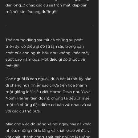
đàn ông...", chắc các cụ sẽ trợn mắt, đập bàn 
mà hét lớn: "hoang đường!!!"
Thế nhưng đằng sau tất cả những sự phát 
triển ấy, có điều gì đó từ tận sâu trong bản 
chất của con người hầu như không khác mấy 
suốt bao năm qua. Một điều gì đó thuộc về 
"cốt lõi". 
Con người là con người, dù ở bất kì thời kỳ nào 
đi chăng nữa (miễn sao chưa tiến hóa thành 
một giống loài siêu việt Homo Deus như Yuval 
Noah Harrari tiên đoán), chúng ta đều chia sẻ 
một số những đặc điểm cơ bản với nhau và cả 
với các cụ thời xưa. 
Mặc cho việc đời sống xã hội ngày nay đã khác 
nhiều, những nỗi lo lắng và khát khao về địa vị, 
vật chất, thành công, thất bại; những lý tưởng 