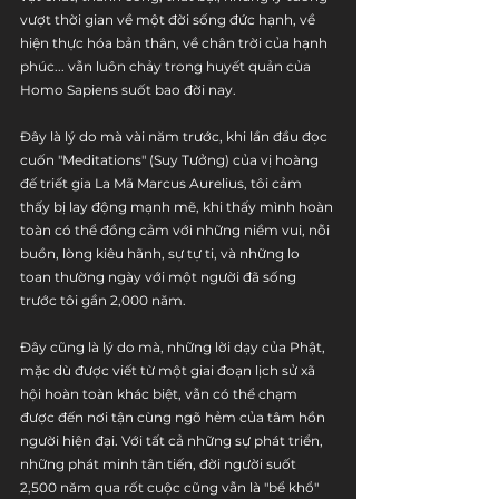
vượt thời gian về một đời sống đức hạnh, về 
hiện thực hóa bản thân, về chân trời của hạnh 
phúc... vẫn luôn chảy trong huyết quản của 
Homo Sapiens suốt bao đời nay.
Đây là lý do mà vài năm trước, khi lần đầu đọc 
cuốn "Meditations" (Suy Tưởng) của vị hoàng 
đế triết gia La Mã Marcus Aurelius, tôi cảm 
thấy bị lay động mạnh mẽ, khi thấy mình hoàn 
toàn có thể đồng cảm với những niềm vui, nỗi 
buồn, lòng kiêu hãnh, sự tự ti, và những lo 
toan thường ngày với một người đã sống 
trước tôi gần 2,000 năm.
Đây cũng là lý do mà, những lời dạy của Phật, 
mặc dù được viết từ một giai đoạn lịch sử xã 
hội hoàn toàn khác biệt, vẫn có thể chạm 
được đến nơi tận cùng ngõ hẻm của tâm hồn 
người hiện đại. Với tất cả những sự phát triển, 
những phát minh tân tiến, đời người suốt 
2,500 năm qua rốt cuộc cũng vẫn là "bể khổ" 