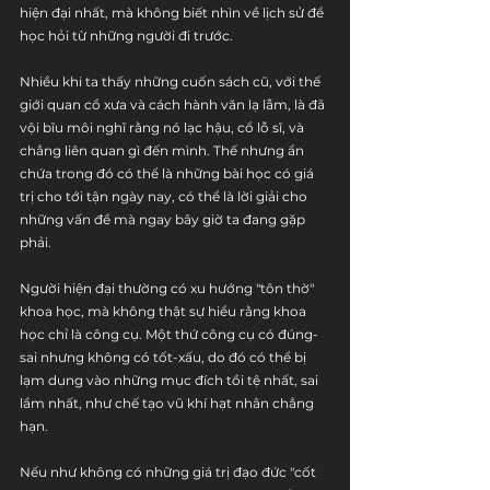
hiện đại nhất, mà không biết nhìn về lịch sử để 
học hỏi từ những người đi trước. 
Nhiều khi ta thấy những cuốn sách cũ, với thế 
giới quan cổ xưa và cách hành văn lạ lẫm, là đã 
vội bĩu môi nghĩ rằng nó lạc hậu, cổ lỗ sĩ, và 
chẳng liên quan gì đến mình. Thế nhưng ẩn 
chứa trong đó có thể là những bài học có giá 
trị cho tới tận ngày nay, có thể là lời giải cho 
những vấn đề mà ngay bây giờ ta đang gặp 
phải.
Người hiện đại thường có xu hướng "tôn thờ" 
khoa học, mà không thật sự hiểu rằng khoa 
học chỉ là công cụ. Một thứ công cụ có đúng-
sai nhưng không có tốt-xấu, do đó có thể bị 
lạm dụng vào những mục đích tồi tệ nhất, sai 
lầm nhất, như chế tạo vũ khí hạt nhân chẳng 
hạn. 
Nếu như không có những giá trị đạo đức "cốt 