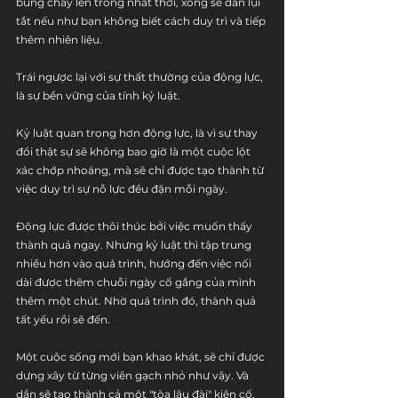
bùng cháy lên trong nhất thời, xong sẽ dần lụi 
tắt nếu như bạn không biết cách duy trì và tiếp 
thêm nhiên liệu.
Trái ngược lại với sự thất thường của động lực, 
là sự bền vững của tính kỷ luật. 
Kỷ luật quan trọng hơn động lực, là vì sự thay 
đổi thật sự sẽ không bao giờ là một cuộc lột 
xác chớp nhoáng, mà sẽ chỉ được tạo thành từ 
việc duy trì sự nỗ lực đều đặn mỗi ngày. 
Động lực được thôi thúc bởi việc muốn thấy 
thành quả ngay. Nhưng kỷ luật thì tập trung 
nhiều hơn vào quá trình, hướng đến việc nối 
dài được thêm chuỗi ngày cố gắng của mình 
thêm một chút. Nhờ quá trình đó, thành quả 
tất yếu rồi sẽ đến.
Một cuộc sống mới bạn khao khát, sẽ chỉ được 
dựng xây từ từng viên gạch nhỏ như vậy. Và 
dần sẽ tạo thành cả một "tòa lâu đài" kiên cố. 