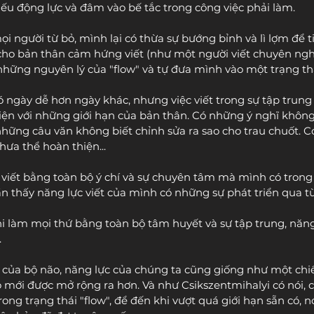
iếu động lực và đâm vào bế tắc trong công việc phải làm.
 người từ bỏ, mình lại có thừa sự bướng bỉnh và lì lợm để ti
 cho bản thân cảm hứng viết (như một người viết chuyên ngh
ững nguyên lý của "flow" và tự đưa mình vào một trạng thá
ó ngày dễ hơn ngày khác, nhưng việc viết trong sự tập trung 
iện với những giới hạn của bản thân. Có những ý nghĩ không 
những câu văn không biết chỉnh sửa ra sao cho trau chuốt. C
chưa thể hoàn thiện...
viết bằng toàn bộ ý chí và sự chuyên tâm mà mình có tron
n thấy năng lực viết của mình có những sự phát triển qua 
hi làm mọi thứ bằng toàn bộ tâm huyết và sự tập trung, năn
.
của bộ não, năng lực của chúng ta cũng giống như một chiếc
 mới được mở rộng ra hơn. Và như Csikszentmihalyi có nói, c
rong trạng thái "flow", để đến khi vượt quá giới hạn sẵn có, n