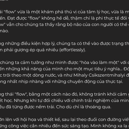
ái "flow" vừa là một khám phá thú vị của tâm lý học, vừa là m
. Đạt được "flow" không hề dễ, thậm chí là phi thực tế đối v
w" vẫn cho chúng ta thấy rằng bộ não của con người có thể 
nào.
g những điều kiện hợp lý, chúng ta có thể vào được trạng th
phải gượng ép quá nhiều (effortlessly).
 chúng ta cảm tưởng như mình được "hòa vào làm một" với 
ến những khả năng của mình cho một mục tiêu ý nghĩa... Đó l
 trôi theo một dòng nước, và như Mihaly Csikszentmihalyi đ
ồng nhất nhịp nhàng với những chuyển động của thực tại.
 thái "flow", bằng một cách nào đó, không tránh khỏi cảm giá
ết học. Nhưng khi tự đối chiếu với chính trải nghiệm của mìn
đều đã từng được nếm trải. Cho dù chỉ là thoáng qua.
 lên với hội họa và thiết kế, sau lại theo đuổi con đường viế
ững công việc cần nhiều đến sức sáng tạo. Mình không xa lạ 