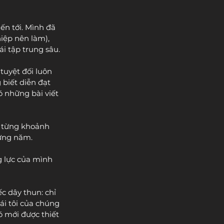
ến tới. Mình đã 
iệp nên làm), 
i tập trung sâu.
tuyệt đối luôn 
biết diễn đạt 
ó những bài viết 
g từng khoảnh 
từng năm.
g lực của mình 
 dây thun: chỉ 
ái tôi của chúng 
ó mới được thiết 