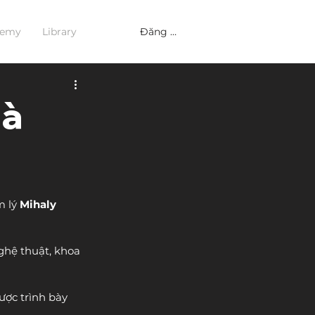
Đăng nhập
demy
Library
là
 lý 
Mihaly 
ghệ thuật, khoa 
ược trình bày 