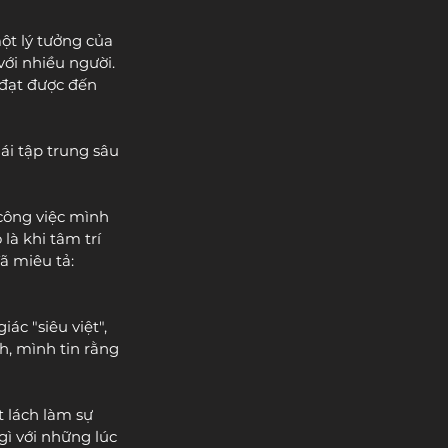
ột lý tưởng của 
ới nhiều người. 
đạt được đến 
ái tập trung sâu 
công việc mình 
à khi tâm trí 
ã miêu tả: 
c "siêu việt", 
h, mình tin rằng 
t lách làm sự 
gì với những lúc 