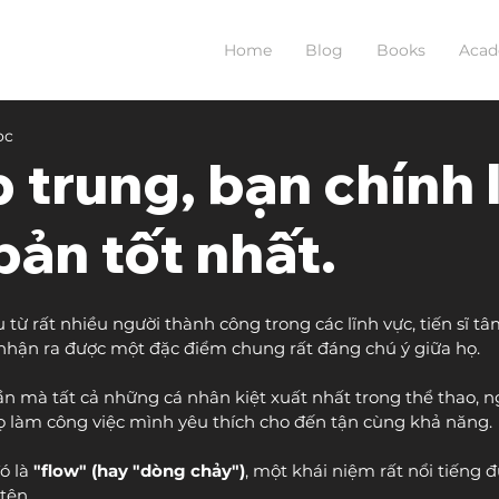
Home
Blog
Books
Aca
ọc
p trung, bạn chính 
bản tốt nhất.
ừ rất nhiều người thành công trong các lĩnh vực, tiến sĩ tâm
nhận ra được một đặc điểm chung rất đáng chú ý giữa họ. 
hần mà tất cả những cá nhân kiệt xuất nhất trong thể thao, n
 họ làm công việc mình yêu thích cho đến tận cùng khả năng.
 là 
"flow" (hay "dòng chảy")
, một khái niệm rất nổi tiếng đ
tên.