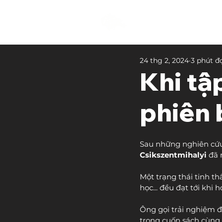
24 thg 2, 2024
3 phút đ
Khi tậ
phiên 
Sau những nghiên cứu t
Csikszentmihalyi 
đã 
Một trạng thái tinh t
học... đều đạt tới khi
Ông gọi trải nghiệm đó
trong cuốn sách cùng 