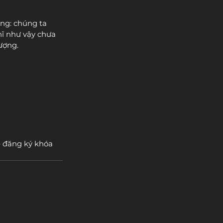
ằng: chúng ta 
hĩ như vậy chưa 
lượng.
 đăng ký khóa 