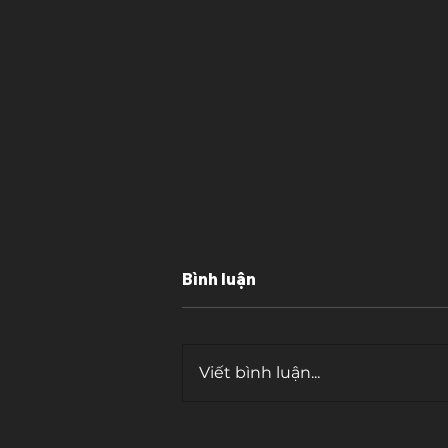
Bình luận
Viết bình luận...
Cái bẫy của "tần số cao"