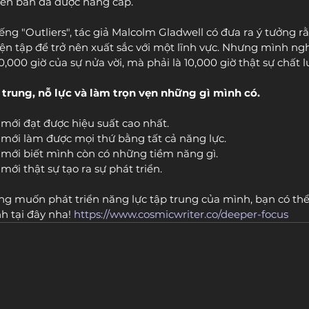
hiên bản đã được nâng cấp.
ếng "Outliers", tác giả Malcolm Gladwell có đưa ra ý tưởng r
yện tập để trở nên xuất sắc với một lĩnh vực. Nhưng mình ng
0,000 giờ của sự nửa vời, mà phải là 10,000 giờ thật sự chất 
 trung, nỗ lực và làm trọn vẹn những gì mình có.
 mới đạt được hiệu suất cao nhất.
n mới làm được mọi thứ bằng tất cả năng lực.
n mới biết mình còn có những tiềm năng gì.
mới thật sự tạo ra sự phát triển.
g muốn phát triển năng lực tập trung của mình, bạn có thể
 tại đây nha! 
https://www.cosmicwriter.co/deeper-focus