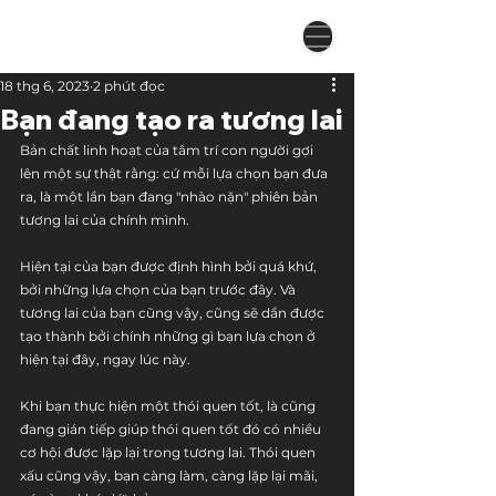
18 thg 6, 2023
2 phút đọc
Bạn đang tạo ra tương lai
Bản chất linh hoạt của tâm trí con người gợi 
lên một sự thật rằng: cứ mỗi lựa chọn bạn đưa 
ra, là một lần bạn đang "nhào nặn" phiên bản 
tương lai của chính mình.
Hiện tại của bạn được định hình bởi quá khứ, 
bởi những lựa chọn của bạn trước đây. Và 
tương lai của bạn cũng vậy, cũng sẽ dần được 
tạo thành bởi chính những gì bạn lựa chọn ở 
hiện tại đây, ngay lúc này. 
Khi bạn thực hiện một thói quen tốt, là cũng 
đang gián tiếp giúp thói quen tốt đó có nhiều 
cơ hội được lặp lại trong tương lai. Thói quen 
xấu cũng vậy, bạn càng làm, càng lặp lại mãi, 