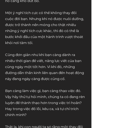
nó càng khó dứt bỏ. 
Một ý nghĩ tích cực có thể không thay đổi 
cuộc đời bạn. Nhưng khi nó được nuôi dưỡng, 
được trở thành nền móng cho thật nhiều 
những ý nghĩ tích cực khác, thì đó có thể là 
bước khởi đầu của một hành trình vượt thoát 
khỏi nơi tăm tối. 
Cũng đơn giản như khi bạn càng dành ra 
nhiều thời gian để viết, năng lực viết của bạn 
cũng ngày một tốt hơn. Vì khi đó, những 
đường dẫn thần kinh liên quan đến hoạt động 
này đang ngày càng được củng cố. 
Bạn càng làm việc gì, bạn càng thạo việc đó. 
Vậy hãy thử tự hỏi mình, chúng ta có đang rèn 
luyện để thành thạo hơn trong việc trì hoãn? 
Hay trong việc đổ lỗi, kêu ca, và tự chỉ trích 
chính mình?
Thật lạ, khi con người ta sợ rằng một thay đổi 