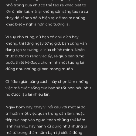
nhỏ trong quá khứ có thể tạo ra khác biệt to 
lớn ở hiện tại, mà lại không sẵn sàng tạo ra sự 
thay đổi tí hon đó ở hiện tại để tạo ra những 
khác biệt ý nghĩa hơn cho tương lai.
Vì suy cho cùng, dù bạn có chủ đích hay 
không, thì từng ngày từng giờ, bạn cũng vẫn 
đang tạo ra tương lai của chính mình. Nhận 
thức được rõ ràng việc ấy, sẽ giúp bạn từng 
bước thiết kế được cho mình một tương lai 
đúng như những gì bạn mong muốn.
Chỉ đơn giản bằng cách: hãy chọn làm những 
việc mà cuộc sống của bạn sẽ tốt hơn nếu như 
nó được lặp lại nhiều lần.
Ngày hôm nay, thay vì nổi cáu với một ai đó, 
trì hoãn một việc quan trọng cần làm, hoặc 
tiếp tục nạp vào người toàn những thứ kém 
lành mạnh... hãy hành xử đúng như những gì 
mà từ trong thâm tâm bạn tự biết là đúng 