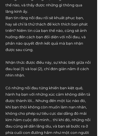
thế nào, và thấy được những gì thông qua 
lăng kính ấy.
Bạn tin rằng nỗi đau rồi sẽ khuất phục bạn, 
hay sẽ chỉ là thử thách để kích thích bạn phát 
triển? Niềm tin của bạn thế nào, cũng sẽ ảnh 
hưởng đến cách bạn đối diện với nỗi đau, và 
phần nào quyết định kết quả mà bạn nhận 
được sau cùng.
Nhận thức được điều này, sự khác biệt giữa nỗi 
đau loại (1) và loại (2), chỉ đơn giản nằm ở cách 
nhìn nhận. 
Có những nỗi đau từng khiến bạn kiệt quệ, 
hành hạ bạn với những xúc cảm không diễn tả 
được thành lời... Nhưng đến một lúc nào đó, 
khi bạn thôi không còn muốn làm nạn nhân, 
không cho phép sự tiêu cực dai dẳng đó mãi 
kìm hãm cuộc đời mình... thì khi đó, những nỗi 
đau cũng sẽ dần lắng dịu, và bạn sẽ bước ra ở 
phía cuối con đường hầm như một con người 