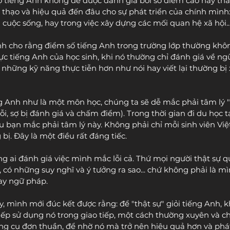
ộ tiếng Anh không dễ được đánh giá bởi số điểm cao hay thấp
thạo và hiệu quả đến đâu cho sự phát triển của chính mình: 
 cuộc sống, hay trong việc xây dựng các mối quan hệ xã hội..
nh cho rằng điểm số tiếng Anh trong trường lớp thường khô
ực tiếng Anh của học sinh, khi nó thường chỉ đánh giá về ng
, những kỹ năng thực tiễn hơn như nói hay viết lại thường bị
 Anh như là một môn học, chúng ta sẽ dễ mắc phải tâm lý "
lỗi, sợ bị đánh giá và chấm điểm). Trong thời gian đi du học 
ều bạn mắc phải tâm lý này. Không phải chỉ mỗi sinh viên Vi
 bị. Đây là một điều rất đáng tiếc.
g ai đánh giá việc mình mắc lỗi cả. Thứ mọi người thật sự q
 có những suy nghĩ và ý tưởng ra sao... chứ không phải là m
ay ngữ pháp. 
, mình mới đúc kết được rằng: để "thật sự" giỏi tiếng Anh, 
tiếp sử dụng nó trong giao tiếp, một cách thường xuyên và c
g cụ đơn thuần, để nhờ nó mà trở nên hiệu quả hơn và phát