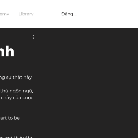
Đăng nhập
demy
Library
nh
g sự thật này. 
 thứ ngôn ngữ, 
g chảy của cuộc 
art to be 