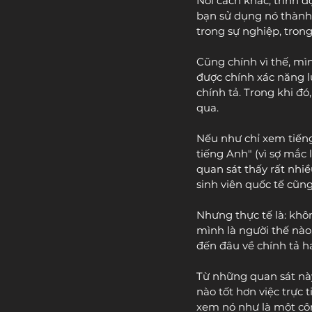
Nói cách khác, trình đ
bạn sử dụng nó thành 
trong sự nghiệp, trong
Cũng chính vì thế, mì
được chính xác năng l
chính tả. Trong khi đó
qua.
Nếu như chỉ xem tiếng
tiếng Anh" (vì sợ mắc 
quan sát thấy rất nhi
sinh viên quốc tế cũng
Nhưng thực tế là: khôn
mình là người thế nào,
đến đâu về chính tả h
Từ những quan sát này
nào tốt hơn việc trực 
xem nó như là một côn