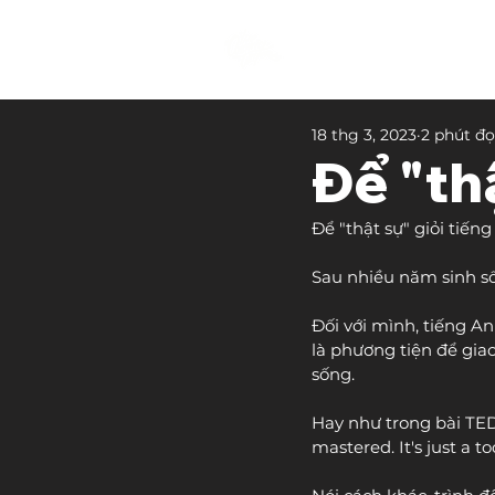
18 thg 3, 2023
2 phút đ
Để "th
Để "thật sự" giỏi tiến
Sau nhiều năm sinh số
Đối với mình, tiếng A
là phương tiện để giao
sống. 
Hay như trong bài TED 
mastered. It's just a too