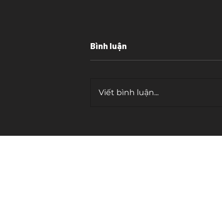
Bình luận
Viết bình luận...
Cái bẫy của "tần số cao"
contact.
cosmicwriter.vn@gmail.com