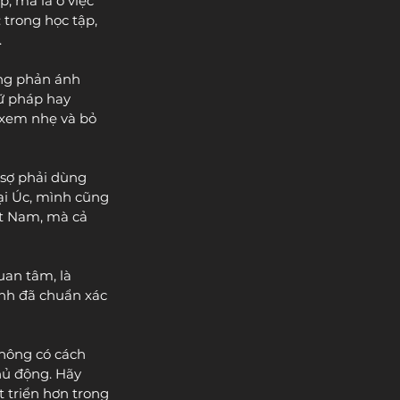
, mà là ở việc 
trong học tập, 
.
ng phản ánh 
ữ pháp hay 
 xem nhẹ và bỏ 
sợ phải dùng 
tại Úc, mình cũng 
ệt Nam, mà cả 
uan tâm, là 
ình đã chuẩn xác 
không có cách 
hủ động. Hãy 
 triển hơn trong 