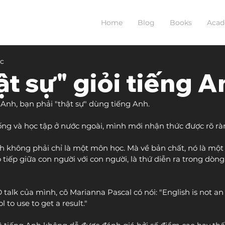
Home
Blog
Books
Aca
ọc
ật sự" giỏi tiếng A
g Anh, bạn phải "thật sự" dùng tiếng Anh.
ng và học tập ở nước ngoài, mình mới nhận thức được rõ ràn
nh không phải chỉ là một môn học. Mà về bản chất, nó là một
 tiếp giữa con người với con người, là thứ diễn ra trong dòn
talk của mình, cô Marianna Pascal có nói: "English is not an 
l to use to get a result." 