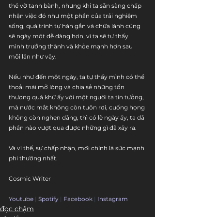
thể vỡ tanh bành, nhưng khi ta sẵn sàng chấp 
nhận việc đó như một phần của trải nghiệm 
sống, quá trình tự hàn gắn và chữa lành cũng 
sẽ ngày một dễ dàng hơn, vì ta sẽ tự thấy 
mình trưởng thành và khỏe mạnh hơn sau 
mỗi lần như vậy.
Nếu như đến một ngày, ta tự thấy mình có thể 
thoải mái mở lòng và chia sẻ những tổn 
thương quá khứ ấy với một người ta tin tưởng, 
mà nước mắt không còn tuôn rơi, cuống họng 
không còn nghẹn đắng, thì có lẽ ngày ấy, ta đã 
phần nào vượt qua được những gì đã xảy ra.
Và vì thế, sự chấp nhận, mới chính là sức mạnh 
phi thường nhất.
Cosmic Writer
Youtube
 | 
Spotify
 | 
Facebook
 | 
Instagram
đọc chậm