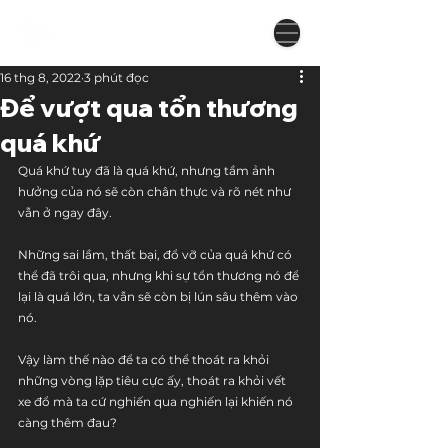
16 thg 8, 2022
3 phút đọc
Để vượt qua tổn thương
quá khứ
Quá khứ tuy đã là quá khứ, nhưng tầm ảnh 
hưởng của nó sẽ còn chân thực và rõ nét như 
vẫn ở ngay đây. 
Những sai lầm, thất bại, đổ vỡ của quá khứ có 
thể đã trôi qua, nhưng khi sự tổn thương nó để 
lại là quá lớn, ta vẫn sẽ còn bị lún sâu thêm vào 
nó.
Vậy làm thế nào để ta có thể thoát ra khỏi 
những vòng lặp tiêu cực ấy, thoát ra khỏi vết 
xe đổ mà ta cứ nghiến qua nghiến lại khiến nó 
càng thêm đau?