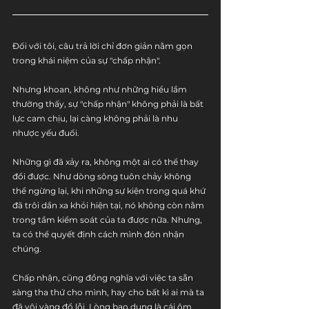
Đối với tôi, câu trả lời chỉ đơn giản nằm gọn 
trong khái niệm của sự "chấp nhận". 
Nhưng khoan, không như những hiểu lầm 
thường thấy, sự "chấp nhận" không phải là bất 
lực cam chịu, lại càng không phải là nhu 
nhược yếu đuối.
Những gì đã xảy ra, không một ai có thể thay 
đổi được. Như dòng sông tuôn chảy không 
thể ngừng lại, khi những sự kiện trong quá khứ 
đã trôi dần xa khỏi hiện tại, nó không còn nằm 
trong tầm kiểm soát của ta được nữa. Nhưng, 
ta có thể quyết định cách mình đón nhận 
chúng.
Chấp nhận, cũng đồng nghĩa với việc ta sẵn 
sàng tha thứ cho mình, hay cho bất kì ai mà ta 
đã vội vàng đổ lỗi. Lòng bao dung là cái ôm 