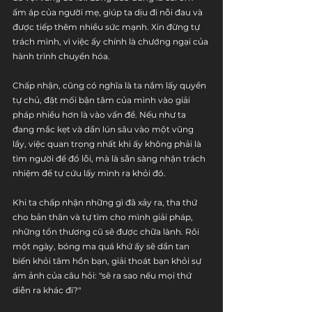
ấm áp của người mẹ, giúp ta dịu đi nỗi đau và 
được tiếp thêm nhiều sức mạnh. Xin đừng tự 
trách mình, vì việc ấy chính là chướng ngại của 
hành trình chuyển hóa. 
Chấp nhận, cũng có nghĩa là ta nắm lấy quyền 
tự chủ, đặt mối bận tâm của mình vào giải 
pháp nhiều hơn là vào vấn đề. Nếu như ta 
đang mắc kẹt và dần lún sâu vào một vũng 
lầy, việc quan trọng nhất khi ấy không phải là 
tìm người để đổ lỗi, mà là sẵn sàng nhận trách 
nhiệm để tự cứu lấy mình ra khỏi đó. 
Khi ta chấp nhận những gì đã xảy ra, tha thứ 
cho bản thân và tự tìm cho mình giải pháp, 
những tổn thương cũ sẽ được chữa lành. Rồi 
một ngày, bóng ma quá khứ ấy sẽ dần tan 
biến khỏi tâm hồn bạn, giải thoát bạn khỏi sự 
ám ảnh của câu hỏi: "sẽ ra sao nếu mọi thứ 
diễn ra khác đi?" 