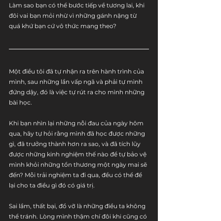
Làm sao bạn có thể bước tiếp về tương lai, khi 
đôi vai bạn mỏi nhừ vì những gánh nặng từ 
quá khứ bạn cứ vô thức mang theo?
Một điều tôi đã tự nhận ra trên hành trình của 
mình, sau những lần vấp ngã và phải tự mình 
đứng dậy, đó là việc tự rút ra cho mình những 
bài học. 
Khi bạn nhìn lại những nỗi đau của ngày hôm 
qua, hãy tự hỏi rằng mình đã học được những 
gì, đã trưởng thành hơn ra sao, và đã tích lũy 
được những kinh nghiệm thế nào để tự bảo vệ 
mình khỏi những tổn thương một ngày mai sẽ 
đến? Mỗi trải nghiệm ta đi qua, đều có thể để 
lại cho ta điều gì đó có giá trị.
Sai lầm, thất bại, đổ vỡ là những điều ta không 
thể tránh. Lòng mình thậm chí đôi khi cũng có 