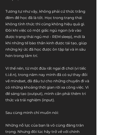
Tương tự như vậy, không phải cứ thức trắng 
đêm để học đã là tốt. Học trong trạng thái 
không tỉnh thức thì cũng không hiệu quả gì. 
Đôi khi việc có một giấc ngủ ngon (và vào 
được trạng thái ngủ mơ - REM sleep), mới là 
khi những tế bào thần kinh được tái tạo, giúp 
những ký ức đã học được ôn tập lại và in sâu 
hơn trong tâm trí.
Vì thế nên, từ một đứa rất ngại đi chơi (vì tiếc 
t.i.ề.n), trong năm nay mình đã có sự thay đổi 
về mindset, đã đầu tư cho những chuyến đi và 
có những khoảng thời gian rời xa công việc. Vì 
để sáng tạo (output), mình cần phải thêm tri 
thức và trải nghiệm (input).
Sau cùng mình chỉ muốn nói:
Những nỗ lực của bạn là vô cùng đáng trân 
trọng. Nhưng đôi lúc hãy trở về với chính 