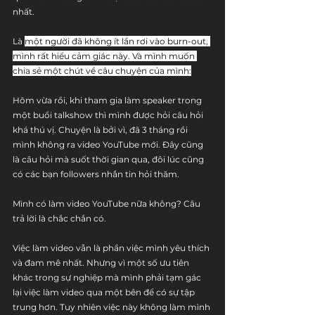
nhất.
Là 
một người đã không ít lần rơi vào burn-out, 
mình rất hiểu cảm giác này. Và mình muốn 
chia sẻ một chút về câu chuyện của mình:
Hôm vừa rồi, khi tham gia làm speaker trong 
một buổi talkshow thì mình được hỏi câu hỏi 
khá thú vị. Chuyện là bởi vì, đã 3 tháng rồi 
mình không ra video YouTube mới. Đây cũng 
là câu hỏi mà suốt thời gian qua, đôi lúc cũng 
có các bạn followers nhắn tin hỏi thăm.
Mình có làm video YouTube nữa không? Câu 
trả lời là chắc chắn có.
Việc làm video vẫn là phần việc mình yêu thích 
và đam mê nhất. Nhưng vì một số ưu tiên 
khác trong sự nghiệp mà mình phải tạm gác 
lại việc làm video qua một bên để có sự tập 
trung hơn. Tuy nhiên việc này không làm mình 