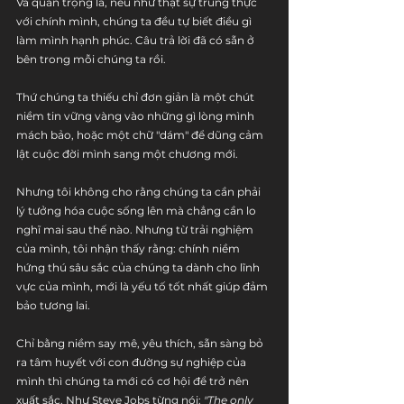
Và quan trọng là, nếu như thật sự trung thực 
với chính mình, chúng ta đều tự biết điều gì 
làm mình hạnh phúc. Câu trả lời đã có sẵn ở 
bên trong mỗi chúng ta rồi.
Thứ chúng ta thiếu chỉ đơn giản là một chút 
niềm tin vững vàng vào những gì lòng mình 
mách bảo, hoặc một chữ "dám" để dũng cảm 
lật cuộc đời mình sang một chương mới. 
Nhưng tôi không cho rằng chúng ta cần phải 
lý tưởng hóa cuộc sống lên mà chẳng cần lo 
nghĩ mai sau thế nào. Nhưng từ trải nghiệm 
của mình, tôi nhận thấy rằng: chính niềm 
hứng thú sâu sắc của chúng ta dành cho lĩnh 
vực của mình, mới là yếu tố tốt nhất giúp đảm 
bảo tương lai. 
Chỉ bằng niềm say mê, yêu thích, sẵn sàng bỏ 
ra tâm huyết với con đường sự nghiệp của 
mình thì chúng ta mới có cơ hội để trở nên 
xuất sắc. Như Steve Jobs từng nói: 
"The only 