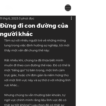
11 thg 6, 2023
3 phút đọc
Đừng đi con đường của
người khác
Tâm sự với nhiều người trẻ về những mông 
lung trong việc định hướng sự nghiệp, tôi mới 
thấy một vấn đề chung thế này:
Rất nhiều khi, chúng ta đã thừa biết mình 
muốn đi theo con đường thế nào. Đó có thể là 
một "tiếng gọi" từ bên trong, một linh cảm 
trực giác, hoặc chỉ đơn giản là niềm hứng thú 
với một lĩnh vực này và sự thờ ơ với những lĩnh 
vực khác...
Nhưng chúng ta vẫn thường băn khoăn, tự 
ngờ vực chính mình rằng liệu lĩnh vực đó có 
thật sự tốt không? Lựa chọn đó có thật sự 