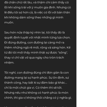
đã chần chừ rất lâu, và thậm chí cảm thấy có 
lỗi khi sống trái với ý muốn gia đình. Nhưng có 
lẽ điều tôi sợ hơn cả, là việc có lỗi với bản thân 
khi không dám sống theo những gì mình 
muốn.
Sau hơn nửa thập kỷ nhìn lại, tôi thấy đó là 
quyết định tuyệt vời nhất mình từng lựa chọn. 
Đi đúng đường, con đường lại càng mở ra 
thêm những ngã rẽ mới, rộng và sáng hơn. Kể 
từ đó tôi mới thấy mình thật sự được "sống", 
thay vì chỉ vật vờ qua ngày cho tròn trách 
nhiệm. 
Tôi nghĩ, con đường đúng chỉ đơn giản là con 
đường mang lại sự hạnh phúc. Sự ổn định, sự 
thành công, hay bất kì sự đảm bảo gì khác... 
chỉ là một chút gia vị. Có thêm thì sẽ tốt. 
Nhưng nếu như không có hạnh phúc là món 
chính, thì gia vị không thôi chẳng có ý nghĩa gì.