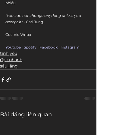
nhiều.
"You can not change anything unless you 
accept it"
 - Carl Jung.
Cosmic Writer
Youtube
 | 
Spotify
 | 
Facebook
 | 
Instagram
tình yêu
đọc nhanh
sâu lắng
Bài đăng liên quan