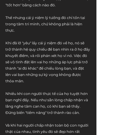
"tốt hơn" bằng cách nào đó.
Thế nhưng cái ý niệm lý tưởng đó chỉ tồn tại 
trong tâm trí mình, chứ không phải là hiện 
thực.
Khi đã lỡ "yêu" lấy cái ý niệm đó về họ, nó sẽ 
trở thành hệ quy chiếu để bạn nhìn ra ở họ đầy 
khuyết điểm, và rồi phán xét họ vì nó. Việc đó 
sẽ vô tình đặt lên vai họ những áp lực phải trở 
thành "ai đó khác" để chiều lòng bạn, và đặt 
lên vai bạn những sự kỳ vọng không được 
thỏa mãn.
Nhiều khi con người thực tế của họ tuyệt hơn 
bạn nghĩ đấy. Nếu như sẵn lòng chấp nhận và 
lắng nghe tâm can họ, có khi bạn sẽ thấy. 
Đừng biến "tiềm năng" trở thành rào cản.
Và khi hai người chấp nhận toàn bộ con người 
thật của nhau, tình yêu đó sẽ đẹp hơn rất 