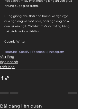
học cách tìm lấy một khoảng lặng an yên giữa 
những cuộc giao tranh.
Cũng giống như thời nhỏ học đi xe đạp vậy: 
quá nghiêng về một phía, phải nghiêng phía 
còn lại kẻo ngã. Chỉ khi tìm được thăng bằng, 
hai bánh mới có thể lăn.
Cosmic Writer
Youtube
 | 
Spotify
 | 
Facebook
 | 
Instagram
sâu lắng
đọc nhanh
triết học
Bài đăng liên quan