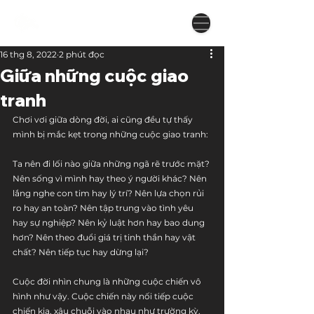
16 thg 8, 2022
2 phút đọc
Giữa những cuộc giao
tranh
Chơi vơi giữa dòng đời, ai cũng đều tự thấy 
mình bị mắc kẹt trong những cuộc giao tranh:
Ta nên đi lối nào giữa những ngã rẽ trước mặt? 
Nên sống vì mình hay theo ý người khác? Nên 
lắng nghe con tim hay lý trí? Nên lựa chọn rủi 
ro hay an toàn? Nên tập trung vào tình yêu 
hay sự nghiệp? Nên kỷ luật hơn hay bao dung 
hơn? Nên theo đuổi giá trị tinh thần hay vật 
chất? Nên tiếp tục hay dừng lại?
Cuộc đời nhìn chung là những cuộc chiến vô 
hình như vậy. Cuộc chiến này nối tiếp cuộc 
chiến kia, xâu chuỗi vào nhau như trường kỳ, 