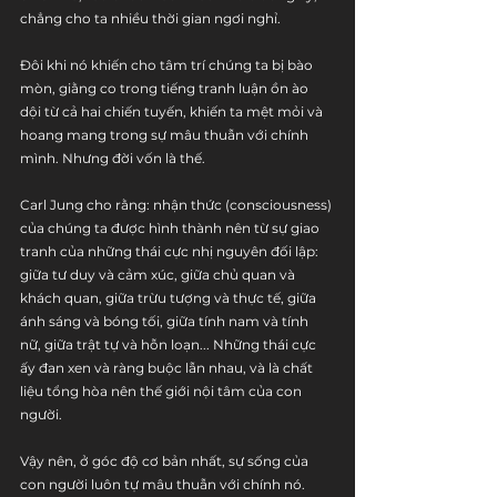
chẳng cho ta nhiều thời gian ngơi nghỉ. 
Đôi khi nó khiến cho tâm trí chúng ta bị bào 
mòn, giằng co trong tiếng tranh luận ồn ào 
dội từ cả hai chiến tuyến, khiến ta mệt mỏi và 
hoang mang trong sự mâu thuẫn với chính 
mình. Nhưng đời vốn là thế.
Carl Jung cho rằng: nhận thức (consciousness) 
của chúng ta được hình thành nên từ sự giao 
tranh của những thái cực nhị nguyên đối lập: 
giữa tư duy và cảm xúc, giữa chủ quan và 
khách quan, giữa trừu tượng và thực tế, giữa 
ánh sáng và bóng tối, giữa tính nam và tính 
nữ, giữa trật tự và hỗn loạn... Những thái cực 
ấy đan xen và ràng buộc lẫn nhau, và là chất 
liệu tổng hòa nên thế giới nội tâm của con 
người.
Vậy nên, ở góc độ cơ bản nhất, sự sống của 
con người luôn tự mâu thuẫn với chính nó. 