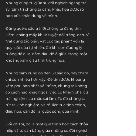
Nhưng cũng từ giữa sự đối nghịch ngang trái 
ấy, tâm trí chúng ta càng khắc họa được rõ 
hơn bức chân dung về mình.
Đừng quên, câu trả lời chúng ta đang tìm 
kiếm, chẳng mấy khi là tuyệt đối trắng-đen. Vì 
"vật cùng tắc biến, vật cực tắc phản", vốn là 
quy luật của tự nhiên. Có khi con đường lý 
tưởng để đi lại nằm đâu đó ở giữa, trong một 
khoảng xám giàu tính trung hòa. 
Nhưng xám cũng có đến 50 sắc độ, hay thậm 
chí còn nhiều hơn vậy. Để tìm được khoảng 
xám phù hợp nhất với mình, chúng ta không 
có cách nào khác ngoài việc cứ khám phá, cứ 
trải nghiệm, cứ mắc sai lầm. Từ đó chúng ta 
rút ra kinh nghiệm, và rồi liên tục tinh chỉnh, 
điều hòa, cân đối lại cuộc sống của mình. 
Đối với tôi, đó là một quá trình học cách thỏa 
hiệp và tự cân bằng giữa những sự đối nghịch, 