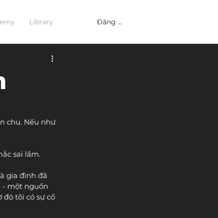
Đăng nhập
demy
Library
m
ỉn chu. Nếu như 
ắc sai lầm.
à gia đình đã 
i - một nguồn 
đó tôi có sự cố 