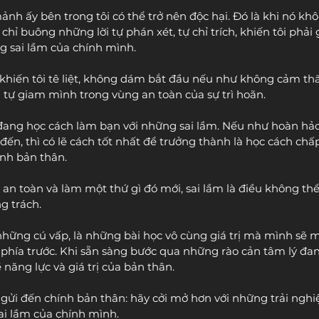
nh ấy bên trong tôi có thể trở nên độc hại. Đó là khi nó khô
 chỉ buông những lời tự phán xét, tự chỉ trích, khiến tôi ph
g sai lầm của chính mình.
hi khiến tôi tê liệt, không dám bắt đầu nếu như không cảm th
à tự giam mình trong vùng an toàn của sự trì hoãn.
 đang học cách làm bạn với những sai lầm. Nếu như hoàn hảo
đến, thì có lẽ cách tốt nhất để trưởng thành là học cách ch
nh bản thân.
an toàn và làm một thứ gì đó mới, sai lầm là điều không thể
g trách.
ững cú vấp, là những bài học vô cùng giá trị mà mình sẽ 
phía trước. Khi sẵn sàng bước qua những rào cản tâm lý đan
 năng lực và giá trị của bản thân.
để gửi đến chính bản thân: hãy cởi mở hơn với những trải ngh
ai lầm của chính mình.