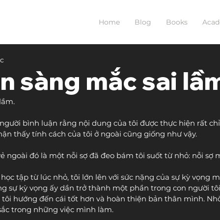
Home
Blog
Books
Aca
ọc
n sàng mắc sai lầ
lầm.
 người bình luận rằng nội dung của tôi được thực hiện rất ch
hận thấy tính cách của tôi ở ngoài cũng giống như vậy.
 ngoài đó là một nỗi sợ đã đeo bám tôi suốt từ nhỏ: nỗi sợ m
 học tập từ lúc nhỏ, tôi lớn lên với sức nặng của sự kỳ vọng m
ng sự kỳ vọng ấy dần trở thành một phần trong con người tô
ôi hướng đến cái tốt hơn và hoàn thiện bản thân mình. Nhờ 
sắc trong những việc mình làm.