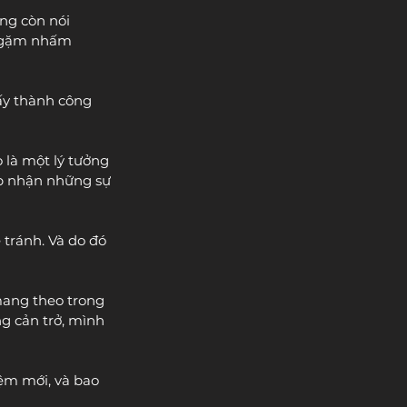
ng còn nói 
ải gặm nhấm 
ấy thành công 
 là một lý tưởng 
ấp nhận những sự 
 tránh. Và do đó 
mang theo trong 
g cản trở, mình 
iệm mới, và bao 