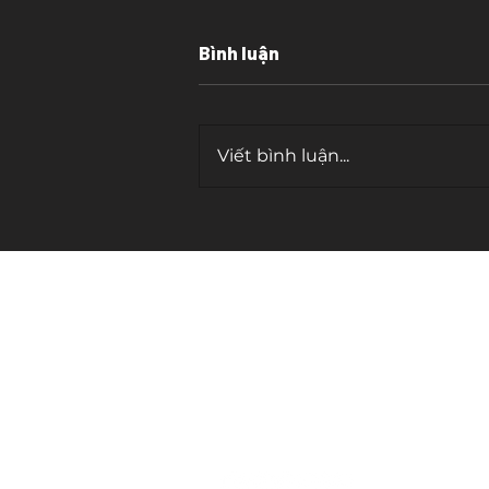
Bình luận
Viết bình luận...
Cái bẫy của "tần số cao"
contact.
cosmicwriter.vn@gmail.com