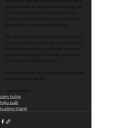
chỗ không mắc sai lầm, mà nằm ở khả năng 
nhận ra sai lầm và liên tục tu sửa, cải tiến. Bởi 
vì, chỉ những ai dám nhìn thấy phần chưa 
hoàn hảo trong chính mình, mới có thể tiến 
gần hơn đến sự trưởng thành thật sự.
Vậy nên, đừng sợ khi thấy mình còn thiếu sót. 
Điều quan trọng là, mỗi ngày, ta vẫn chọn trở 
nên tốt hơn một chút so với ngày hôm qua, 
trong cách ta suy nghĩ, hành động, và trong 
cách ta tự nhìn nhận bản thân.
Đừng quên, hoàn hảo là lý tưởng, nhưng hoàn 
thiện mới là con đường.
Cosmic Writer
cảm hứng
hiệu suất
trưởng thành