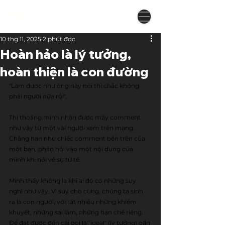
10 thg 11, 2025
2 phút đọc
Hoàn hảo là lý tưởng,
hoàn thiện là con đường
"Làm được như ông này nói thì chắc không 
phải người nữa rồi".
Thi thoảng mình nhận được mấy comment 
như vậy từ một vài người xem trên mạng. 
Chẳng hạn như chiếc comment bên trên của 
một bạn, phản hồi vào một nội dung của 
mình khi nói về sự tử tế.
Mình thấy không lạ khi ai đó có những suy 
nghĩ như vậy. Vì suy cho cùng, chúng ta sinh 
ra là con người, với rất nhiều những khiếm 
khuyết, những sai lầm, những hạn chế riêng. 
Để đạt được đến cái gọi là "ideal" (lý tưởng) gần 