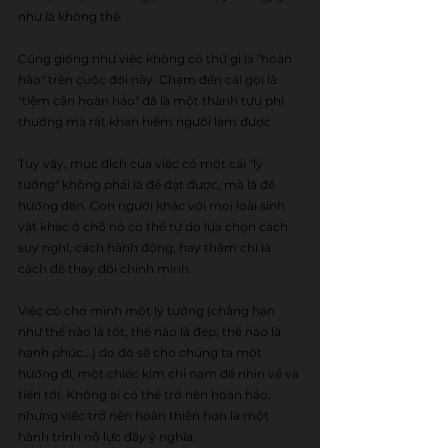
như là không thể. 
Cũng giống như việc không có thứ gì là "hoàn 
hảo" trên cuộc đời này. Chạm đến cái gọi là 
"tiệm cận hoàn hảo" đã là một thành tựu phi 
thường mà rất khan hiếm người làm được.
Tuy vậy, mục đích của việc có một cái "lý 
tưởng" không phải là để đạt được, mà là để 
hướng đến. Con người khác với mọi loài sinh 
vật khác ở chỗ nó có thể tự do lựa chọn cách 
suy nghĩ, cách hành động, hay thậm chí là 
cách để thay đổi chính mình. 
Việc có cho mình một lý tưởng (chẳng hạn 
như thế nào là tốt, thế nào là đẹp, thế nào là 
hạnh phúc...) do đó sẽ cho chúng ta một 
hướng đi, một chiếc kim chỉ nam để nhìn về và 
tiến tới. Không ai có thể trở nên hoàn hảo, 
nhưng việc trở nên hoàn thiện hơn là một 
hành trình nỗ lực đầy ý nghĩa.