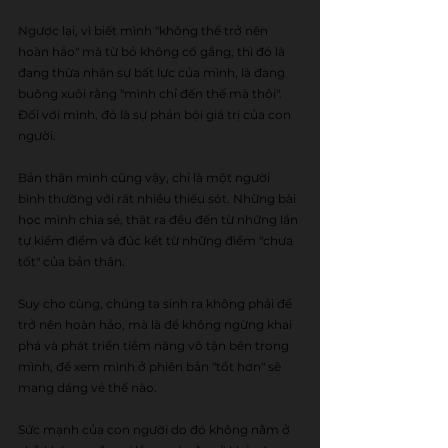
Ngược lại, vì biết mình "không thể trở nên 
hoàn hảo" mà từ bỏ không cố gắng, thì đó là 
đang thừa nhận sự bất lực của mình, là đang 
buông xuôi rằng "mình chỉ đến thế mà thôi". 
Đối với mình, đó là sự phản bội giá trị của con 
người.
Bản thân mình cũng vậy, chỉ là một người 
bình thường với rất nhiều thiếu sót. Những bài 
học mình chia sẻ, thật ra đều đến từ những lần 
tự kiểm điểm và đúc kết từ những điểm "chưa 
tốt" của bản thân.
Suy cho cùng, chúng ta sinh ra không phải để 
trở nên hoàn hảo, mà là để không ngừng khai 
phá và phát triển tiềm năng vô tận bên trong 
mình, để xem mình ở phiên bản "tốt hơn" sẽ 
mang dáng vẻ thế nào.
Sức mạnh của con người do đó không nằm ở 