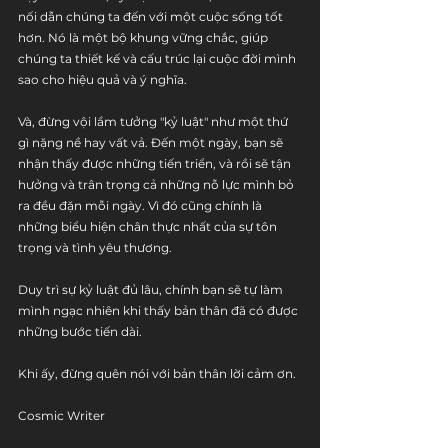
nối dẫn chúng ta đến với một cuộc sống tốt 
hơn. Nó là một bộ khung vững chắc, giúp 
chúng ta thiết kế và cấu trúc lại cuộc đời mình 
sao cho hiệu quả và ý nghĩa.
Và, đừng vội lầm tưởng "kỷ luật" như một thứ 
gì nặng nề hay vất vả. Đến một ngày, bạn sẽ 
nhận thấy được những tiến triển, và rồi sẽ tận 
hưởng và trân trọng cả những nỗ lực mình bỏ 
ra đều đặn mỗi ngày. Vì đó cũng chính là 
những biểu hiện chân thực nhất của sự tôn 
trọng và tình yêu thương.
Duy trì sự kỷ luật đủ lâu, chính bạn sẽ tự làm 
mình ngạc nhiên khi thấy bản thân đã có được 
những bước tiến dài.
Khi ấy, đừng quên nói với bản thân lời cảm ơn.
Cosmic Writer