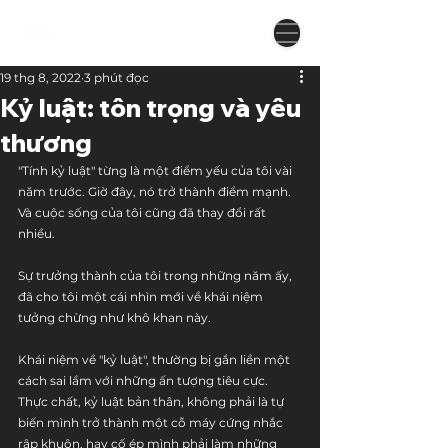
19 thg 8, 2022
3 phút đọc
Kỷ luật: tôn trọng và yêu
thương
"Tính kỷ luật" từng là một điểm yếu của tôi vài 
năm trước. Giờ đây, nó trở thành điểm mạnh. 
Và cuộc sống của tôi cũng đã thay đổi rất 
nhiều.
Sự trưởng thành của tôi trong những năm ấy, 
đã cho tôi một cái nhìn mới về khái niệm 
tưởng chừng như khô khan này.
Khái niệm về "kỷ luật", thường bị gắn liền một 
cách sai lầm với những ấn tượng tiêu cực. 
Thực chất, kỷ luật bản thân, không phải là tự 
biến mình trở thành một cỗ máy cứng nhắc 
rập khuôn, hay cố ép mình phải làm những 