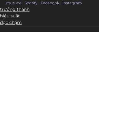
Youtube
 | 
Spotify
 | 
Facebook
 | 
Instagram
trưởng thành
hiệu suất
đọc chậm
Bài đăng liên quan