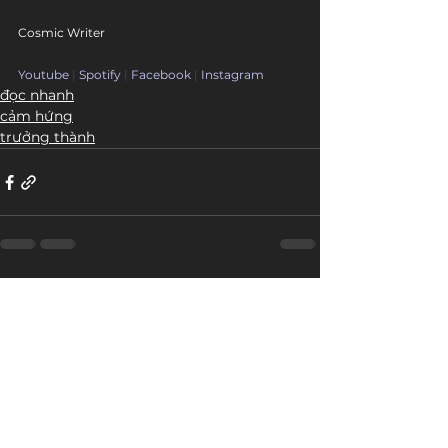
Cosmic Writer
Youtube
 | 
Spotify
 | 
Facebook
 | 
Instagram
đọc nhanh
cảm hứng
trưởng thành
Bài đăng liên quan