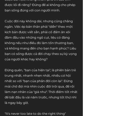
được lối đi riêng? Đừng để ai không cho phép 
bạn sống đúng với con người mình.
Cuộc đời này không dài, nhưng cũng chẳng 
ngắn. Việc ép bản thân phải "diễn" theo một 
kịch bản được viết sẵn, phải cố đấm ăn xôi 
đâm đầu vào những ngõ cụt, liệu có đáng 
không nếu như điều đó làm tổn thương bạn, 
và không mang đến cho bạn hạnh phúc? Liệu 
bạn có sống được cả đời chạy theo sự kỳ vọng 
của người khác hay không?
Đừng quên, "bạn của hiện tại", là phiên bản trẻ 
trung nhất, nhanh nhẹn nhất, nhiều cơ hội 
nhất so với "bạn của phần đời còn lại". Đừng 
mải chờ đợi mà nhìn cuộc đời trôi qua, để rồi 
làm nạn nhân của "giá như". Thời điểm tốt nhất 
để bắt đầu là vài năm trước, nhưng tốt thứ nhì 
là ngay bây giờ. 
"It's never too late to do the right thing"