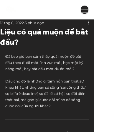
12 thg 8, 2022
3 phút đọc
Liệu có quá muộn để bắt
đầu?
Đã bao giờ bạn cảm thấy quá muộn để bắt 
đầu theo đuổi một lĩnh vực mới, học một kỹ 
năng mới, hay bắt đầu một dự án mới? 
Dẫu cho đó là những gì tâm hồn bạn thật sự 
khao khát, nhưng bạn sợ sống "sai công thức", 
sợ bị "trễ deadline", sợ đã lỡ cơ hội, sợ đối diện 
thất bại, mà gác lại cuộc đời mình để sống 
cuộc đời của người khác?