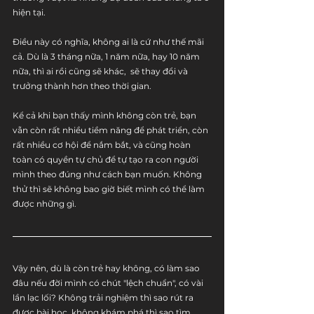
hiện tại.
Điều này có nghĩa, không ai là cứ như thế mãi 
cả. Dù là 3 tháng nữa, 1 năm nữa, hay 10 năm 
nữa, thì ai rồi cũng sẽ khác,  sẽ thay đổi và 
trưởng thành hơn theo thời gian. 
Kể cả khi bạn thấy mình không còn trẻ, bạn 
vẫn còn rất nhiều tiềm năng để phát triển, còn 
rất nhiều cơ hội để nắm bắt, và cũng hoàn 
toàn có quyền tự chủ để tự tạo ra con người 
mình theo đúng như cách bạn muốn. Không 
thử thì sẽ không bao giờ biết mình có thể làm 
được những gì.
Vậy nên, dù là còn trẻ hay không, có làm sao 
đâu nếu đời mình có chút "lệch chuẩn", có vài 
lần lạc lối? Không trải nghiệm thì sao rút ra 
được bài học, không khám phá thì sao tìm 