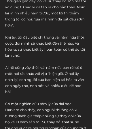
Thời gian gần đây, có vài sự thay đổi lớn mà tôi 
vô cùng tự hào vì đã tạo ra cho bản thân. Nhìn 
lại mình nhiều năm trước, một lời thì thầm 
trong tôi có nói: "giá mà mình đã bắt đầu sớm 
hơn". 
Khi ấy, tôi đâu biết chỉ trong vài năm nữa thôi, 
cuộc đời mình sẽ khác biệt đến thế nào. Và 
hóa ra, sự khác biệt ấy hoàn toàn có thể do tôi 
làm chủ.
Ai rồi cũng vậy thôi, vài năm nữa bạn rồi sẽ ở 
một nơi rất khác với vị trí hiện giờ. Ở nơi ấy 
nhìn lại, con người của bạn hiện tại hóa ra vẫn 
còn ngây thơ, non nớt, và nhiều điều để học 
hỏi. 
Có một nghiên cứu tâm lý của đại học 
Harvard cho thấy, con người thường có xu 
hướng đánh giá thấp những sự thay đổi của 
họ về 10 năm sắp tới. Sự thay đổi thật sự sẽ 
thường vượt xa những dự đoán của chúng ta ở 