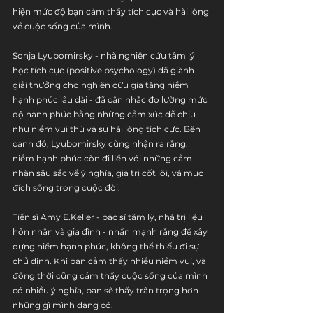
hiện mức độ bạn cảm thấy tích cực và hài lòng 
về cuộc sống của mình.
Sonja Lyubomirsky - nhà nghiên cứu tâm lý 
học tích cực (positive psychology) đã giành 
giải thưởng cho nghiên cứu gia tăng niềm 
hạnh phúc lâu dài - đã cân nhắc đo lường mức 
độ hạnh phúc bằng những cảm xúc dễ chịu 
như niềm vui thú và sự hài lòng tích cực. Bên 
cạnh đó, Lyubomirsky cũng nhận ra rằng: 
niềm hạnh phúc còn đi liền với những cảm 
nhận sâu sắc về ý nghĩa, giá trị cốt lõi, và mục 
đích sống trong cuộc đời.
Tiến sĩ Amy E.Keller - bác sĩ tâm lý, nhà trị liệu 
hôn nhân và gia đình - nhấn mạnh rằng để xây 
dựng niềm hạnh phúc, không thể thiếu đi sự 
chủ định. Khi bạn cảm thấy nhiều niềm vui, và 
đồng thời cũng cảm thấy cuộc sống của mình 
có nhiều ý nghĩa, bạn sẽ thấy trân trọng hơn 
những gì mình đang có.