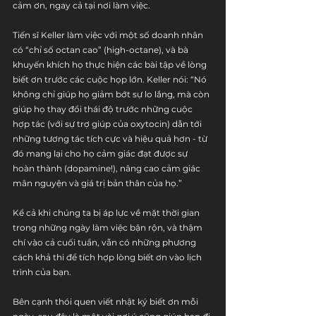
cảm ơn, ngay cả tại nơi làm việc.
Tiến sĩ Keller làm việc với một số doanh nhân 
có “chỉ số octan cao” (high-octane), và bà 
khuyến khích họ thực hiện các bài tập về lòng 
biết ơn trước các cuộc họp lớn. Keller nói: “Nó 
không chỉ giúp họ giảm bớt sự lo lắng, mà còn 
giúp họ thay đổi thái độ trước những cuộc 
hợp tác (với sự trợ giúp của oxytocin) dẫn tới 
những tương tác tích cực và hiệu quả hơn - từ 
đó mang lại cho họ cảm giác đạt được sự 
hoàn thành (dopamine!), nâng cao cảm giác 
mãn nguyện và giá trị bản thân của họ.”
Kể cả khi chúng ta bị áp lực về mặt thời gian 
trong những ngày làm việc bận rộn, và thậm 
chí vào cả cuối tuần, vẫn có những phương 
cách khả thi để tích hợp lòng biết ơn vào lịch 
trình của bạn.
Bên cạnh thói quen viết nhật ký biết ơn mỗi 