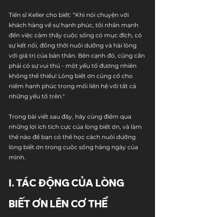
Tiến sĩ Keller cho biết: “Khi nói chuyện với 
khách hàng về sự hạnh phúc, tôi nhấn mạnh 
đến việc cảm thấy cuộc sống có mục đích, có 
sự kết nối, đồng thời nuôi dưỡng và hài lòng 
với giá trị của bản thân. Bên cạnh đó, cũng cần 
phải có sự vui thú - một yếu tố đương nhiên 
không thể thiếu! Lòng biết ơn củng cố cho 
niềm hạnh phúc trong mối liên hệ với tất cả 
những yếu tố trên."
Trong bài viết sau đây, hãy cùng điểm qua 
những lợi ích tích cực của lòng biết ơn, và làm 
thế nào để bạn có thể học cách nuôi dưỡng 
lòng biết ơn trong cuộc sống hàng ngày của 
mình.
I. TÁC ĐỘNG CỦA LÒNG 
BIẾT ƠN LÊN CƠ THỂ