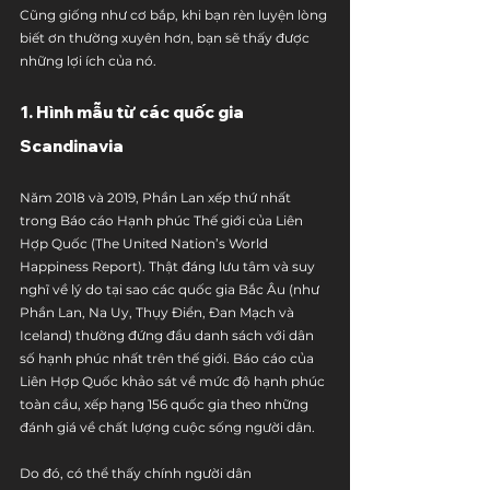
Cũng giống như cơ bắp, khi bạn rèn luyện lòng 
biết ơn thường xuyên hơn, bạn sẽ thấy được 
những lợi ích của nó.
1. Hình mẫu từ các quốc gia 
Scandinavia
Năm 2018 và 2019, Phần Lan xếp thứ nhất 
trong Báo cáo Hạnh phúc Thế giới của Liên 
Hợp Quốc (The United Nation’s World 
Happiness Report). Thật đáng lưu tâm và suy 
nghĩ về lý do tại sao các quốc gia Bắc Âu (như 
Phần Lan, Na Uy, Thụy Điển, Đan Mạch và 
Iceland) thường đứng đầu danh sách với dân 
số hạnh phúc nhất trên thế giới. Báo cáo của 
Liên Hợp Quốc khảo sát về mức độ hạnh phúc 
toàn cầu, xếp hạng 156 quốc gia theo những 
đánh giá về chất lượng cuộc sống người dân.
Do đó, có thể thấy chính người dân 