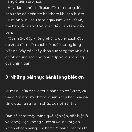
hàng ở tiệm tạp hóa.
- Hãy dành chút thời gian để trân trọng đứa 
bạn thân đã nhắn tin hỏi thăm khi bạn bị ốm.
- Biết ơn vì dù sau một ngày làm việc vất vả, 
mẹ bạn vẫn dành thời gian để quan tâm đến 
bạn.
- Tất nhiên, đây không phải là danh sách đầy 
đủ vì có rất nhiều cách để nuôi dưỡng lòng 
biết ơn. Vậy nên, hãy thỏa sức sáng tạo và điều 
chỉnh chúng sao cho phù hợp với cuộc sống 
của chính bạn!
3. Những bài thực hành lòng biết ơn
Mục tiêu của bạn là thực hành có chủ đích, và 
xây dựng cho mình thói quen khoa học này để 
tăng cường sự hạnh phúc của bản thân.
Bạn có cảm thấy mình quá bận rộn, đặc biệt là 
với công việc không? Tiến sĩ Keller khuyến 
khích khách hàng của bà thực hành việc nói lời 