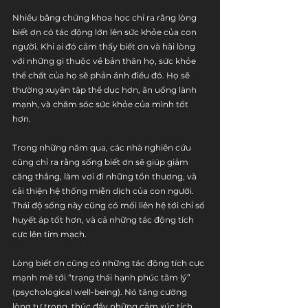
Nhiều bằng chứng khoa học chỉ ra rằng lòng 
biết ơn có tác động lớn lên sức khỏe của con 
người. Khi ai đó cảm thấy biết ơn và hài lòng 
với những gì thuộc về bản thân họ, sức khỏe 
thể chất của họ sẽ phản ánh điều đó. Họ sẽ 
thường xuyên tập thể dục hơn, ăn uống lành 
mạnh, và chăm sóc sức khỏe của mình tốt 
hơn.
Trong những năm qua, các nhà nghiên cứu 
cũng chỉ ra rằng sống biết ơn sẽ giúp giảm 
căng thẳng, làm vơi đi những tổn thương, và 
cải thiện hệ thống miễn dịch của con người. 
Thái độ sống này cũng có mối liên hệ tới chỉ số 
huyết áp tốt hơn, và cả những tác động tích 
cực lên tim mạch.
Lòng biết ơn cũng có những tác động tích cực 
mạnh mẽ tới “trạng thái hạnh phúc tâm lý” 
(psychological well-being). Nó tăng cường 
lòng tự trọng, thúc đẩy những cảm xúc tích 