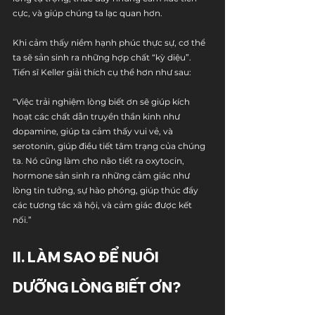
cực, và giúp chúng ta lạc quan hơn.
Khi cảm thấy niềm hạnh phúc thực sự, cơ thể 
ta sẽ sản sinh ra những hợp chất “kỳ diệu”. 
Tiến sĩ Keller giải thích cụ thể hơn như sau:
“Việc trải nghiệm lòng biết ơn sẽ giúp kích 
hoạt các chất dẫn truyền thần kinh như 
dopamine, giúp ta cảm thấy vui vẻ, và 
serotonin, giúp điều tiết tâm trạng của chúng 
ta. Nó cũng làm cho não tiết ra oxytocin, 
hormone sản sinh ra những cảm giác như 
lòng tin tưởng, sự hào phóng, giúp thúc đẩy 
các tương tác xã hội, và cảm giác được kết 
nối.”
II. LÀM SAO ĐỂ NUÔI 
DƯỠNG LÒNG BIẾT ƠN?