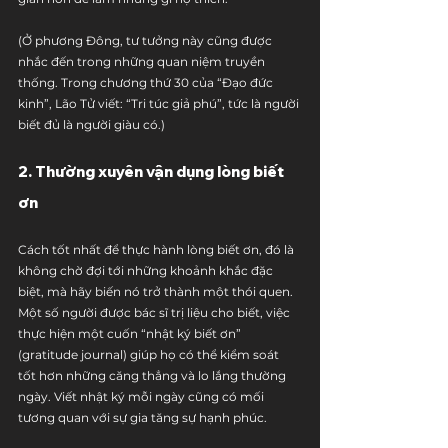
(Ở phương Đông, tư tưởng này cũng được 
nhắc đến trong những quan niệm truyền 
thống. Trong chương thứ 30 của “Đạo đức 
kinh”, Lão Tử viết: “Tri túc giả phú”, tức là người 
biết đủ là người giàu có.)
2. Thường xuyên vận dụng lòng biết 
ơn
Cách tốt nhất để thực hành lòng biết ơn, đó là 
không chờ đợi tới những khoảnh khắc đặc 
biệt, mà hãy biến nó trở thành một thói quen. 
Một số người được bác sĩ trị liệu cho biết, việc 
thực hiện một cuốn “nhật ký biết ơn” 
(gratitude journal) giúp họ có thể kiểm soát 
tốt hơn những căng thẳng và lo lắng thường 
ngày. Viết nhật ký mỗi ngày cũng có mối 
tương quan với sự gia tăng sự hạnh phúc.