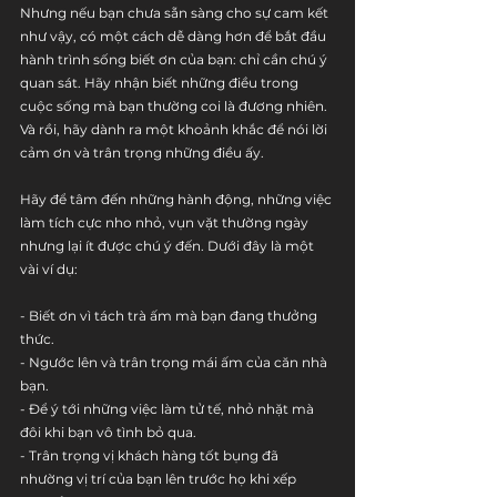
Nhưng nếu bạn chưa sẵn sàng cho sự cam kết 
như vậy, có một cách dễ dàng hơn để bắt đầu 
hành trình sống biết ơn của bạn: chỉ cần chú ý 
quan sát. Hãy nhận biết những điều trong 
cuộc sống mà bạn thường coi là đương nhiên. 
Và rồi, hãy dành ra một khoảnh khắc để nói lời 
cảm ơn và trân trọng những điều ấy.
Hãy để tâm đến những hành động, những việc 
làm tích cực nho nhỏ, vụn vặt thường ngày 
nhưng lại ít được chú ý đến. Dưới đây là một 
vài ví dụ:
- Biết ơn vì tách trà ấm mà bạn đang thưởng 
thức.
- Ngước lên và trân trọng mái ấm của căn nhà 
bạn.
- Để ý tới những việc làm tử tế, nhỏ nhặt mà 
đôi khi bạn vô tình bỏ qua.
- Trân trọng vị khách hàng tốt bụng đã 
nhường vị trí của bạn lên trước họ khi xếp 