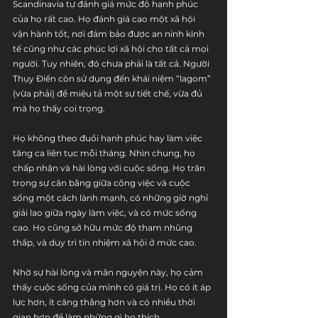
Scandinavia tự đánh giá mức độ hạnh phúc 
của họ rất cao. Họ đánh giá cao một xã hội 
vận hành tốt, nơi đảm bảo được an ninh kinh 
tế cũng như các phúc lợi xã hội cho tất cả mọi 
người. Tuy nhiên, đó chưa phải là tất cả. Người 
Thụy Điển còn sử dụng đến khái niệm “lagom” 
(vừa phải) để miêu tả một sự tiết chế, vừa đủ 
mà họ thấy coi trọng.
Họ không theo đuổi hạnh phúc hay làm việc 
tăng ca liên tục mỗi tháng. Nhìn chung, họ 
chấp nhận và hài lòng với cuộc sống. Họ trân 
trọng sự cân bằng giữa công việc và cuộc 
sống một cách lành mạnh, có những giờ nghỉ 
giải lao giữa ngày làm việc, và có mức sống 
cao. Họ cũng sở hữu mức độ tham nhũng 
thấp, và duy trì tín nhiệm xã hội ở mức cao.
Nhờ sự hài lòng và mãn nguyện này, họ cảm 
thấy cuộc sống của mình có giá trị. Họ có ít áp 
lực hơn, ít căng thẳng hơn và có nhiều thời 
gian hơn để làm những gì họ thích.