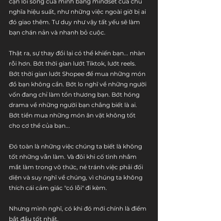
cận lối sống của mình bằng mindset của chủ 
nghĩa hiệu suất, như những việc ngoài giờ bị ai 
đó giao thêm. Tư duy như vậy tất yếu sẽ làm 
bạn chán nản và nhanh bỏ cuộc.
Thật ra, sự thay đổi lại có thể khiến bạn... nhàn 
rỗi hơn. Bớt thời gian lướt Tiktok, lướt reels. 
Bớt thời gian lướt Shopee để mua những món 
đồ bạn không cần. Bớt lo nghĩ về những người 
vốn đang chỉ làm tổn thương bạn. Bớt hóng 
drama về những người bạn chẳng biết là ai. 
Bớt tiền mua những món ăn vặt không tốt 
cho cơ thể của bạn... 
Đó toàn là những việc chúng ta biết là không 
tốt những vẫn làm. Và đôi khi cố tình nhắm 
mắt làm trong vô thức, né tránh việc phải đối 
diện và suy nghĩ về chúng, vì chúng ta không 
thích cái cảm giác "có lỗi" đi kèm.
Nhưng mình nghĩ, có khi đó mới chính là điểm 
bắt đầu tốt nhất.