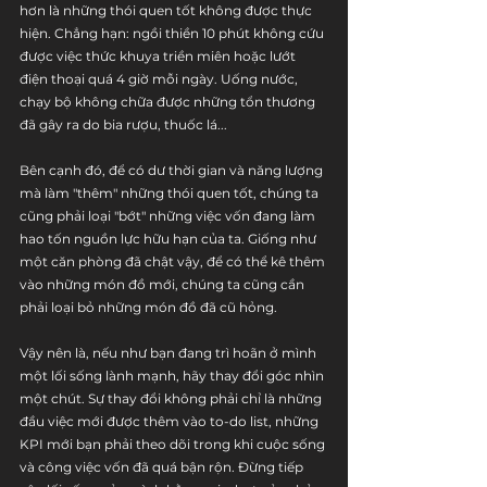
hơn là những thói quen tốt không được thực 
hiện. Chẳng hạn: ngồi thiền 10 phút không cứu 
được việc thức khuya triền miên hoặc lướt 
điện thoại quá 4 giờ mỗi ngày. Uống nước, 
chạy bộ không chữa được những tổn thương 
đã gây ra do bia rượu, thuốc lá...
Bên cạnh đó, để có dư thời gian và năng lượng 
mà làm "thêm" những thói quen tốt, chúng ta 
cũng phải loại "bớt" những việc vốn đang làm 
hao tốn nguồn lực hữu hạn của ta. Giống như 
một căn phòng đã chật vậy, để có thể kê thêm 
vào những món đồ mới, chúng ta cũng cần 
phải loại bỏ những món đồ đã cũ hỏng.
Vậy nên là, nếu như bạn đang trì hoãn ở mình 
một lối sống lành mạnh, hãy thay đổi góc nhìn 
một chút. Sự thay đổi không phải chỉ là những 
đầu việc mới được thêm vào to-do list, những 
KPI mới bạn phải theo dõi trong khi cuộc sống 
và công việc vốn đã quá bận rộn. Đừng tiếp 